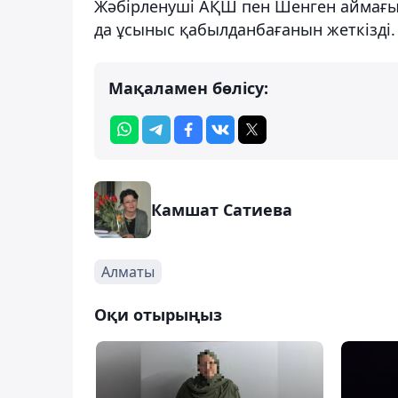
Жәбірленуші АҚШ пен Шенген аймағыны
да ұсыныс қабылданбағанын жеткізді
Мақаламен бөлісу:
Камшат Сатиева
Алматы
Оқи отырыңыз