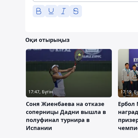
Оқи отырыңыз
17:47, Бүгін
17:19, Б
Соня Жиенбаева на отказе
Ербол
соперницы Дадни вышла в
награ
полуфинал турнира в
призе
Испании
чемпи