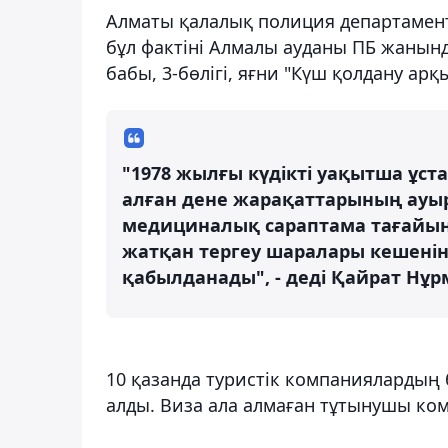
Алматы қалалық полиция департамен
бұл фактіні Алмалы ауданы ПБ жанынд
бабы, 3-бөлігі, яғни "Күш қолдану а
"1978 жылғы күдікті уақытша ұст
алған дене жарақаттарының ауыр
медициналық сараптама тағайын
жатқан тергеу шаралары кешенін
қабылданады", - деді Қайрат Нұр
10 қазанда туристік компаниялардың 
алды. Виза ала алмаған тұтынушы ко