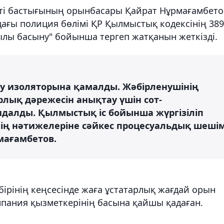
ті бастығының орынбасары Қайрат Нұрмағамбето
ағы полиция бөлімі ҚР Қылмыстық кодексінің 389
рқылы басыну" бойынша тергеп жатқанын жеткізді.
ау изоляторына қамалды. Жәбірленушінің
лық дәрежесін анықтау үшін сот-
далды. Қылмыстық іс бойынша жүргізіліп
ің нәтижелеріне сәйкес процесуальдық шеші
мағамбетов.
бірінің кеңсесінде жаға ұстатарлық жағдай орын
мпания қызметкерінің басына қайшы қадаған.