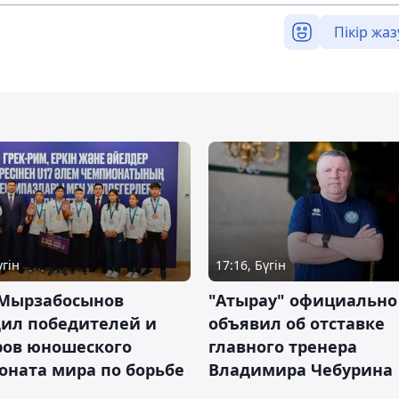
Пікір жаз
үгін
17:16, Бүгін
 Мырзабосынов
"Атырау" официально
дил победителей и
объявил об отставке
ров юношеского
главного тренера
оната мира по борьбе
Владимира Чебурина