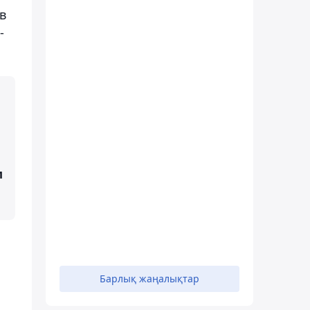
в
-
м
Барлық жаңалықтар