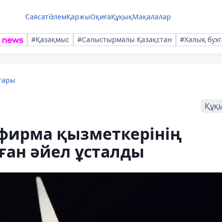
Саясат
Әлем
Қаржы
Оқиға
Құқық
Мақалалар
#Қазақмыс
#Салыстырмалы Қазақстан
#Халық бухг
тары
Құқ
 фирма қызметкерінің
ған әйел ұсталды