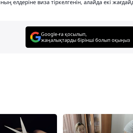
ң елдеріне виза тіркелгенін, алайда екі жағдай
.
Google-ға қосылып,
жаңалықтарды бірінші болып оқыңыз