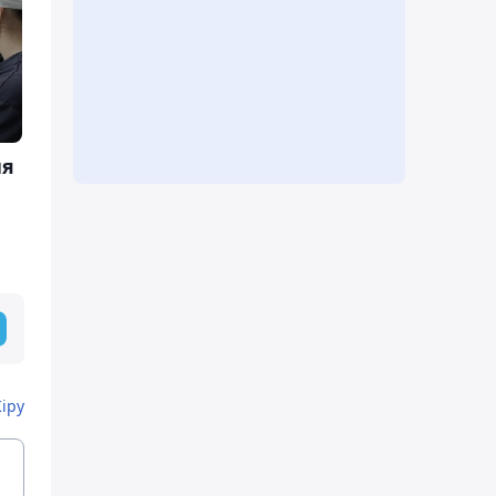
ия
Кіру