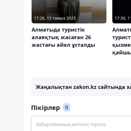
17:26, 15 тамыз 2025
17:30, 1
Алматыда туристік
Алмат
алаяқтық жасаған 26
турист
жастағы әйел ұсталды
қызме
қайшы
Жаңалықтан zakon.kz сайтында х
Пікірлер
0