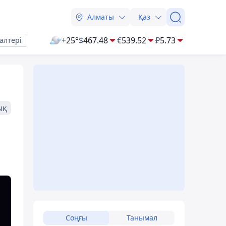
Алматы
Қаз
+25°
$
467.48
€
539.52
₽
5.73
алтері
ық
Соңғы
Танымал