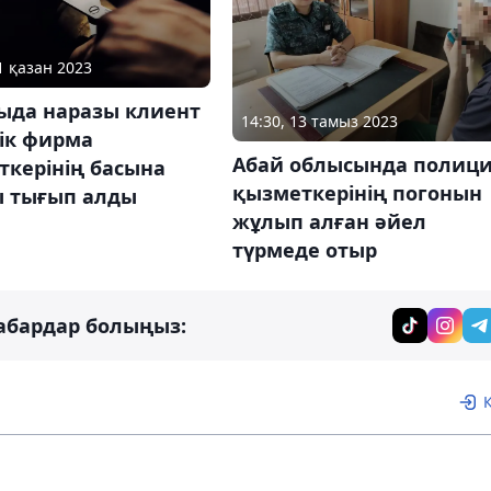
1 қазан 2023
ыда наразы клиент
14:30, 13 тамыз 2023
ік фирма
Абай облысында полиц
ткерінің басына
қызметкерінің погонын
 тығып алды
жұлып алған әйел
түрмеде отыр
абардар болыңыз: