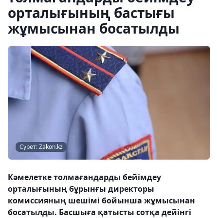
орталығының бастығы
жұмысынан босатылды
Сурет: Zakon.kz
Кәмелетке толмағандарды бейімдеу
орталығының бұрынғы директоры
комиссияның шешімі бойынша жұмысынан
босатылды. Басшыға қатысты сотқа дейінгі