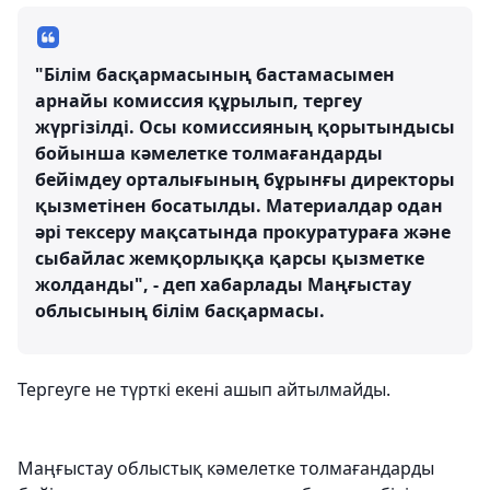
"Білім басқармасының бастамасымен
арнайы комиссия құрылып, тергеу
жүргізілді. Осы комиссияның қорытындысы
бойынша кәмелетке толмағандарды
бейімдеу орталығының бұрынғы директоры
қызметінен босатылды. Материалдар одан
әрі тексеру мақсатында прокуратураға және
сыбайлас жемқорлыққа қарсы қызметке
жолданды", - деп хабарлады Маңғыстау
облысының білім басқармасы.
Тергеуге не түрткі екені ашып айтылмайды.
Маңғыстау облыстық кәмелетке толмағандарды