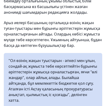
бейімдеу орталығының ұжымы облыстық білім
басқармасына өз басшылығы үстінен жазған
анонимді шағымдарын редакцияға жолдады.
Арыз иелері басшының орталыққа өзінің жақын
туған-туыстары мен бұрынғы әріптестерін жұмысқа
орналастырғанын айтады. Олардың көбісі жұмыста
мүлде төбе көрсетпеген. Ұжымның айтуынша, бұдан
басқа да көптеген бұзушылықтар бар.
"Ол өзінің жақын туыстарын - әпкесі мен ұлын,
сондай-ақ жұмыста төбе көрсетпейтін бұрынғы
әріптестерін жұмысқа орналастырған, яғни "өлі
жандар", олар айлық алады. Былайша
айтқанда, бұл мемлекеттік бюджетке қол сұғу.
Аталған істі Ақтау қаласының прокуратурасы
анықтап, қылмыстық іс қозғады", делінген
хатта.