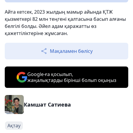
Айта кетсек, 2023 жылдың мамыр айында ҚТЖ
қызметкері 82 млн теңгені қалтасына басып алғаны
белгілі болды. Әйел адам қаражатты өз
қажеттіліктеріне жұмсаған.
Мақаламен бөлісу
Google-ға қосылып,
жаңалықтарды бірінші болып оқыңыз
Камшат Сатиева
Ақтау