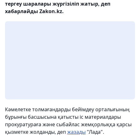
тергеу шаралары жүргізіліп жатыр, деп
хабарлайды Zakon.kz.
Кәмелетке толмағандарды бейімдеу орталығының
бұрынғы басшысына қатысты іс материалдары
прокуратураға және сыбайлас жемқорлыққа қарсы
қызметке жолданды, деп
жазады
"Лада".