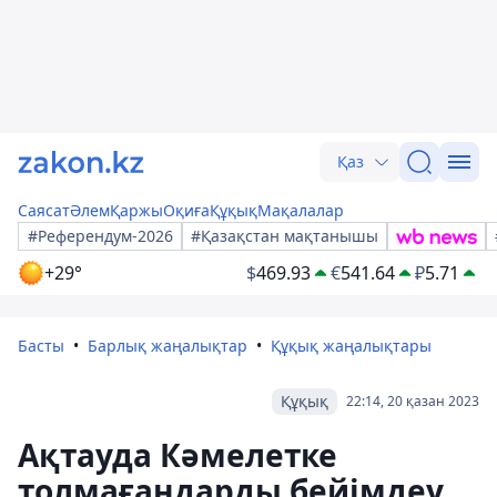
Қаз
Саясат
Әлем
Қаржы
Оқиға
Құқық
Мақалалар
#Референдум-2026
#Қазақстан мақтанышы
+29°
$
469.93
€
541.64
₽
5.71
Басты
Барлық жаңалықтар
Құқық жаңалықтары
Құқық
22:14, 20 қазан 2023
Ақтауда Кәмелетке
толмағандарды бейімдеу