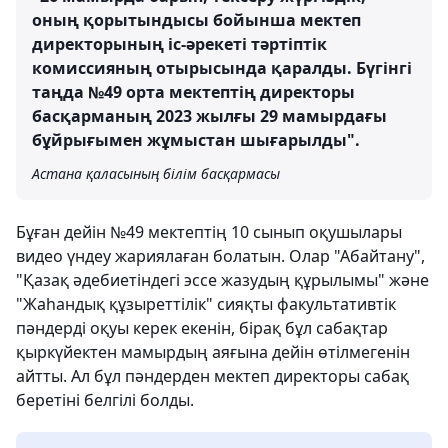
оның қорытындысы бойынша мектеп
директорының іс-әрекеті тәртіптік
комиссияның отырысында қаралды. Бүгінгі
таңда №49 орта мектептің директоры
басқарманың 2023 жылғы 29 мамырдағы
бұйрығымен жұмыстан шығарылды".
Астана қаласының білім басқармасы
Бұған дейін №49 мектептің 10 сынып оқушылары
видео үндеу жариялаған болатын. Олар "Абайтану",
"Қазақ әдебиетіндегі эссе жазудың құрылымы" және
"Жаһандық құзыреттілік" сияқты факультативтік
пәндерді оқуы керек екенін, бірақ бұл сабақтар
қыркүйектен мамырдың аяғына дейін өтілмегенін
айтты. Ал бұл пәндерден мектеп директоры сабақ
беретіні белгілі болды.