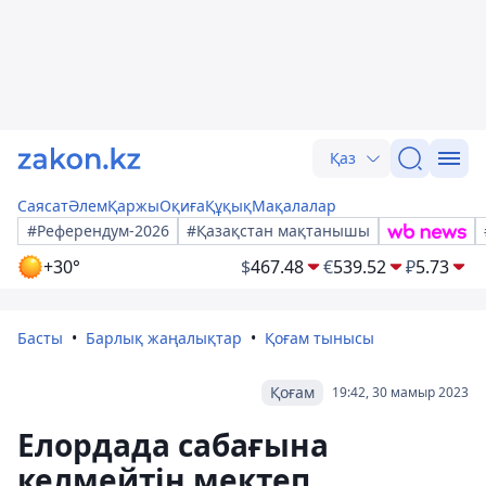
Қаз
Саясат
Әлем
Қаржы
Оқиға
Құқық
Мақалалар
#Референдум-2026
#Қазақстан мақтанышы
+30°
$
467.48
€
539.52
₽
5.73
Басты
Барлық жаңалықтар
Қоғам тынысы
Қоғам
19:42, 30 мамыр 2023
Елордада сабағына
келмейтін мектеп