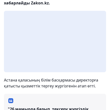
хабарлайды Zakon.kz.
Астана қаласының білім басқармасы директорға
қатысты қызметтік тергеу жүргізгенін атап өтті.
"26 мамырда барып, тексеру жүргіздік,