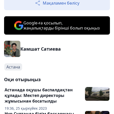
Мақаламен бөлісу
Google-ға қосылып,
жаңалықтарды бірінші болып оқыңыз
Камшат Сатиева
Астана
Оқи отырыңыз
Астанада оқушы баспалдақтан
құлады: Мектеп директоры
жұмысынан босатылды
19:36, 25 қыркүйек 2023
Нұр-Сұлтанда білім басқармасы