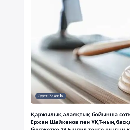
Сурет: Zakon.kz
Қаржылық алаяқтық бойынша сотқа
Ержан Шайкенов пен ҰҚТ-ның басқа
бюджетке 23,5 млрд теңге шығын к