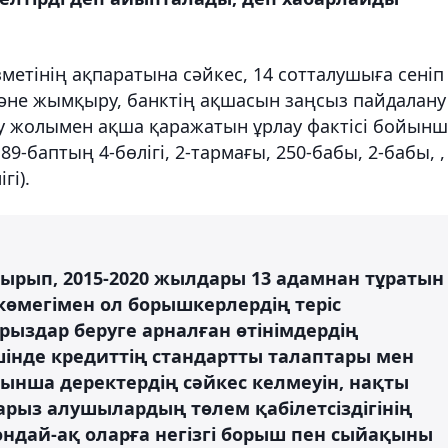
етінің ақпаратына сәйкес, 14 сотталушыға сеніп
және жымқыру, банктің ақшасын заңсыз пайдалану
ану жолымен ақша қаражатын ұрлау фактісі бойын
89-баптың 4-бөлігі, 2-тармағы, 250-бабы, 2-бабы, ,
гі).
тырып, 2015-2020 жылдары 13 адамнан тұратын
өмегімен ол борышкерлердің теріс
рыздар беруге арналған өтінімдердің
шінде кредиттің стандартты талаптары мен
ынша деректердің сәйкес келмеуін, нақты
арыз алушылардың төлем қабілетсіздігінің
ондай-ақ оларға негізгі борыш пен сыйақыны