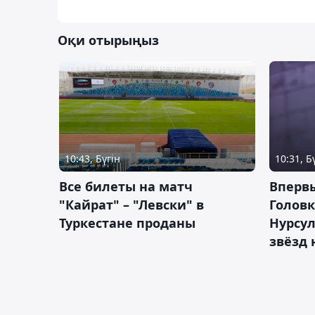
Оқи отырыңыз
10:43, Бүгін
10:31, Б
Все билеты на матч
Вперв
"Кайрат" – "Левски" в
Головк
Туркестане проданы
Нурсул
звёзд 