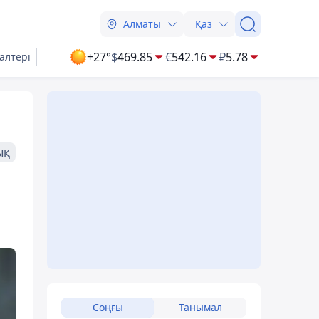
Алматы
Қаз
+27°
$
469.85
€
542.16
₽
5.78
алтері
ық
Соңғы
Танымал