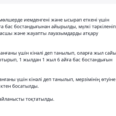
і мөлшерде иемденгені және ысырап еткені үшін
ға бас бостандығынан айырылды, мүлкі тәркіленіп
асшы және жауапты лауазымдарды атқару
анғаны үшін кінәлі деп танылып, оларға жыл сай
 отырып, 1 жылдан 1 жыл 6 айға бас бостандығын
нғаны үшін кінәлі деп танылып, мерзімінің өтуіне
ктен босатылды.
байланысты тоқтатылды.