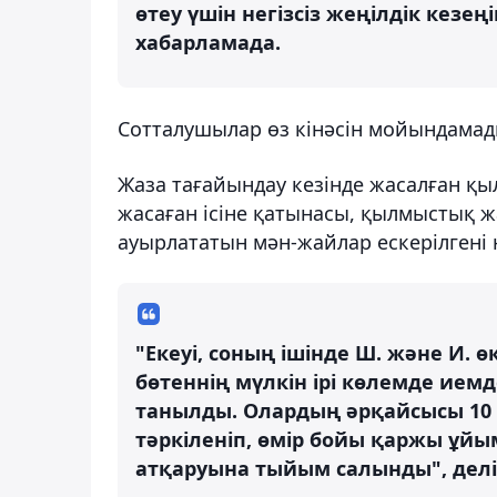
өтеу үшін негізсіз жеңілдік кезең
хабарламада.
Сотталушылар өз кінәсін мойындамад
Жаза тағайындау кезінде жасалған қ
жасаған ісіне қатынасы, қылмыстық 
ауырлататын мән-жайлар ескерілгені
"Екеуі, соның ішінде Ш. және И. 
бөтеннің мүлкін ірі көлемде иемд
танылды. Олардың әрқайсысы 10
тәркіленіп, өмір бойы қаржы ұ
атқаруына тыйым салынды", делі