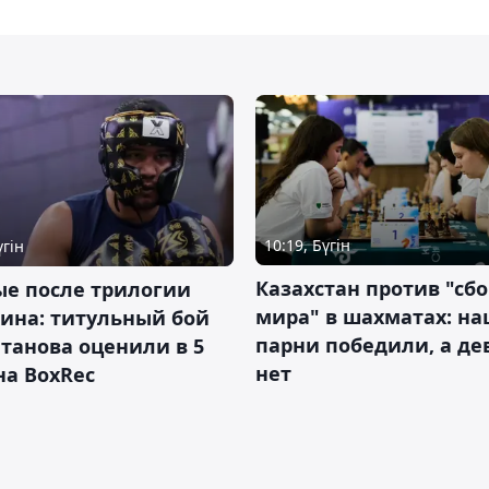
10:19, Бүгін
үгін
Казахстан против "сб
ые после трилогии
мира" в шахматах: н
ина: титульный бой
парни победили, а д
танова оценили в 5
нет
на BoxRec