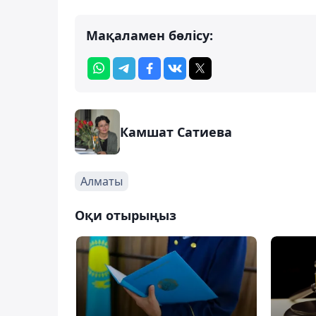
Мақаламен бөлісу:
Камшат Сатиева
Алматы
Оқи отырыңыз