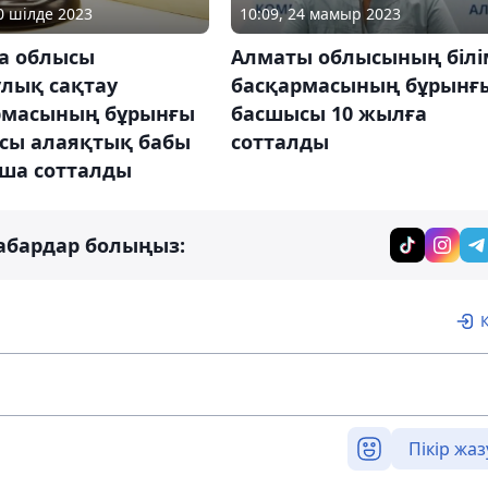
10 шілде 2023
10:09, 24 мамыр 2023
а облысы
Алматы облысының білі
улық сақтау
басқармасының бұрынғ
рмасының бұрынғы
басшысы 10 жылға
сы алаяқтық бабы
сотталды
ша сотталды
абардар болыңыз:
Пікір жаз