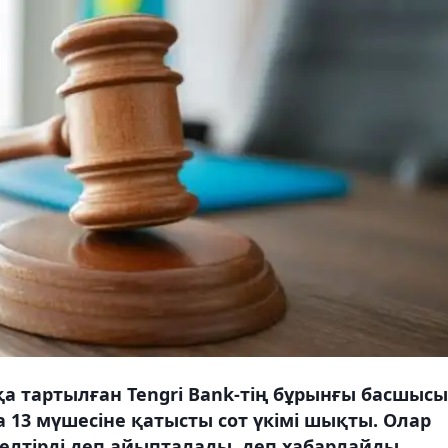
 тартылған Tengri Bank-тің бұрынғы басшысы
 13 мүшесіне қатысты сот үкімі шықты. Олар
елтірді деп айыпталады, деп хабарлайды