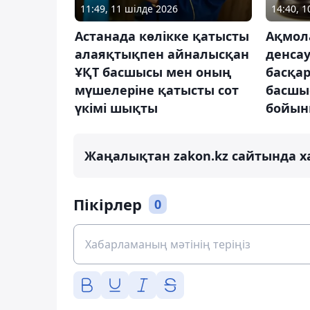
11:49, 11 шілде 2026
14:40, 
Астанада көлікке қатысты
Ақмол
алаяқтықпен айналысқан
денса
ҰҚТ басшысы мен оның
басқа
мүшелеріне қатысты сот
басшы
үкімі шықты
бойын
Жаңалықтан zakon.kz сайтында х
Пікірлер
0