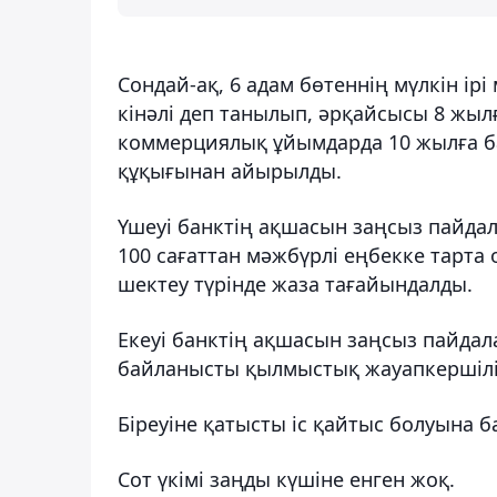
Сондай-ақ, 6 адам бөтеннің мүлкін ір
кінәлі деп танылып, әрқайсысы 8 жыл
коммерциялық ұйымдарда 10 жылға б
құқығынан айырылды.
Үшеуі банктің ақшасын заңсыз пайдал
100 сағаттан мәжбүрлі еңбекке тарта
шектеу түрінде жаза тағайындалды.
Екеуі банктің ақшасын заңсыз пайдала
байланысты қылмыстық жауапкершілі
Біреуіне қатысты іс қайтыс болуына 
Сот үкімі заңды күшіне енген жоқ.