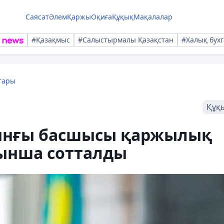
Саясат
Әлем
Қаржы
Оқиға
Құқық
Мақалалар
#Қазақмыс
#Салыстырмалы Қазақстан
#Халық бухг
тары
Құқ
ұрынғы басшысы қаржылық
ынша сотталды