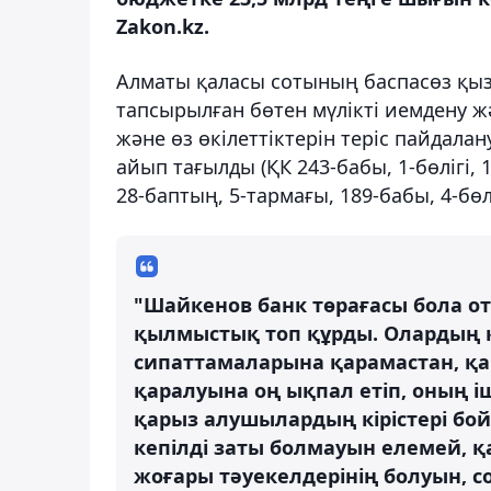
Zakon.kz.
Алматы қаласы сотының баспасөз қызм
тапсырылған бөтен мүлікті иемдену 
және өз өкілеттіктерін теріс пайдал
айып тағылды (ҚК 243-бабы, 1-бөлігі, 1
28-баптың, 5-тармағы, 189-бабы, 4-бөлі
"Шайкенов банк төрағасы бола о
қылмыстық топ құрды. Олардың к
сипаттамаларына қарамастан, қа
қаралуына оң ықпал етіп, оның і
қарыз алушылардың кірістері бой
кепілді заты болмауын елемей, қ
жоғары тәуекелдерінің болуын, с