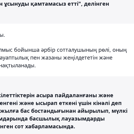
ін ұсынуды қамтамасыз етті", делінген
ы.
ылмыс бойынша әрбір сотталушының рөлі, оның
жауаптылық пен жазаны жеңілдететін және
 нақтыланады.
өкілеттіктерін асыра пайдаланғаны және
енгені және ысырап еткені үшін кінәлі деп
 жылға бас бостандығынан айырылып, мүлкі
йымдарында басшылық лауазымдарды
нген сот хабарламасында.