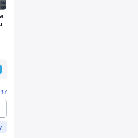
м
ы
Кіру
у