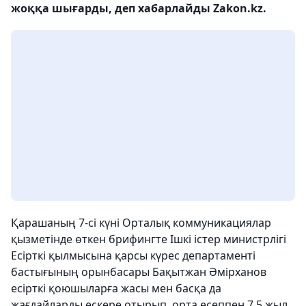
жоққа шығарды, деп хабарлайды Zakon.kz.
Қарашаның 7-сі күні Орталық коммуникациялар
қызметінде өткен брифингте Ішкі істер министрлігі
Есірткі қылмысына қарсы күрес департаменті
бастығының орынбасары Бақытжан Әмірханов
есірткі қоюшыларға жасы мен басқа да
жағдайларды ескере отырып, орта есеппен 7,5 жыл