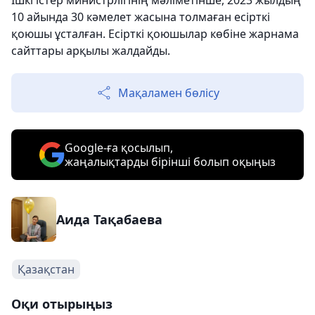
Ішкі істер министрлігінің мәліметінше, 2023 жылдың
10 айында 30 кәмелет жасына толмаған есірткі
қоюшы ұсталған. Есірткі қоюшылар көбіне жарнама
сайттары арқылы жалдайды.
Мақаламен бөлісу
Google-ға қосылып,
жаңалықтарды бірінші болып оқыңыз
Аида Тақабаева
Қазақстан
Оқи отырыңыз