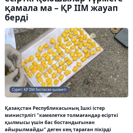
қамала ма – ҚР ІІМ жауап
берді
Сурет: ҚР ІІМ баспасөз қызметі
Қазақстан Республикасының Ішкі істер
министрлігі "кәмелетке толмағандар есірткі
қылмысы үшін бас бостандығынан
айырылмайды" деген кең тараған пікірді