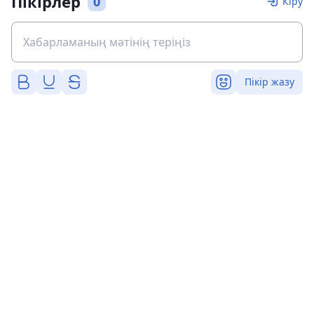
Пікірлер
0
Кіру
Пікір жазу