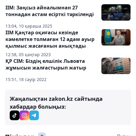
ІІМ: Заңсыз айналымнан 27
тоннадан астам есірткі тәркіленді
13:04, 10 қараша 2025
ІІМ Қаңтар оқиғасы кезінде
кәмелетке толмаған 12 адам ауыр
қылмыс жасағанын анықтады
12:58, 05 қаңтар 2023
ҚР СІМ: Біздің елшілік Львовта
жұмысын жалғастырып жатыр
15:51, 18 сәуір 2022
Жаңалықтан zakon.kz сайтында
хабардар болыңыз: