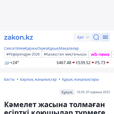
Қаз
Саясат
Әлем
Қаржы
Оқиға
Құқық
Мақалалар
#Референдум-2026
#Қазақстан мақтанышы
+24°
$
467.48
€
539.52
₽
5.73
Басты
Барлық жаңалықтар
Құқық жаңалықтары
Құқық
16:35, 07 қараша 2023
Кәмелет жасына толмаған
есірткі қоюшылар түрмеге