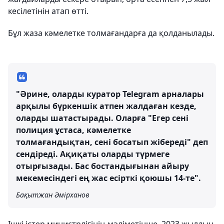
кесілетінін атап өтті.
Бұл жаза кәмелетке толмағандарға да қолданылады.
"Әрине, оларды куратор Telegram арналары
арқылы бүркеншік атпен жалдаған кезде,
оларды шатастырады. Оларға "Егер сені
полиция ұстаса, кәмелетке
толмағандықтан, сені босатып жібереді" деп
сендіреді. Ақиқаты оларды түрмеге
отырғызады. Бас бостандығынан айыру
мекемесіндегі ең жас есірткі қоюшы 14-те".
Бақытжан Әмірханов