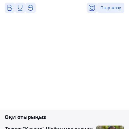
Пікір жазу
Оқи отырыңыз
Тренер "Каспия" Шойтымов оценил