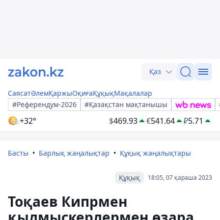
Қаз
Саясат
Әлем
Қаржы
Оқиға
Құқық
Мақалалар
#Референдум-2026
#Қазақстан мақтанышы
+32°
$
469.93
€
541.64
₽
5.71
Басты
Барлық жаңалықтар
Құқық жаңалықтары
Құқық
18:05, 07 қараша 2023
Тоқаев Кипрмен
қылмыскерлермен өзара