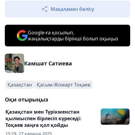
Мақаламен бөлісу
Google-ға қосылып,
жаңалықтарды бірінші болып оқыңыз
Камшат Сатиева
Қазақстан
Қасым-Жомарт Тоқаев
Оқи отырыңыз
Қазақстан мен Түрікменстан
қылмыспен бірлесіп күреседі:
Тоқаев заңға қол қойды
15:29, 27 қараша 2025