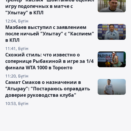
игру подопечных в матче с
"Улытау" в КПЛ
12:04, Бүгін
Мазбаев выступил с заявлением
после ничьей "Улытау" с "Каспием"
в КПЛ
11:41, Бүгін
Схожий стиль: что известно о
сопернице Рыбакиной в игре за 1/4
финала WTA 1000 в Торонто
11:20, Бүгін
Самат Смаков о назначении в
"Атырау": "Постараюсь оправдать
доверие руководства клуба"
10:53, Бүгін