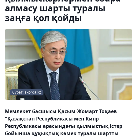
алмасу шарты туралы
заңға қол қойды
Сурет: akorda.kz
Мемлекет басшысы Қасым-Жомарт Тоқаев
"Қазақстан Республикасы мен Кипр
Республикасы арасындағы қылмыстық істер
бойынша құқықтық көмек туралы шартты