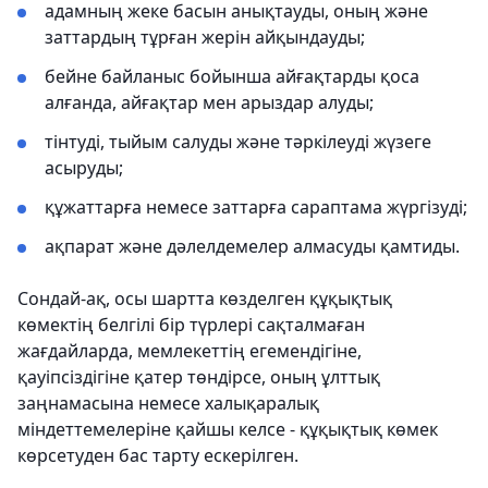
адамның жеке басын анықтауды, оның және
заттардың тұрған жерін айқындауды;
бейне байланыс бойынша айғақтарды қоса
алғанда, айғақтар мен арыздар алуды;
тінтуді, тыйым салуды және тәркілеуді жүзеге
асыруды;
құжаттарға немесе заттарға сараптама жүргізуді;
ақпарат және дәлелдемелер алмасуды қамтиды.
Сондай-ақ, осы шартта көзделген құқықтық
көмектің белгілі бір түрлері сақталмаған
жағдайларда, мемлекеттің егемендігіне,
қауіпсіздігіне қатер төндірсе, оның ұлттық
заңнамасына немесе халықаралық
міндеттемелеріне қайшы келсе - құқықтық көмек
көрсетуден бас тарту ескерілген.