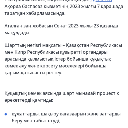
Ақорда баспасөз қызметінің 2023 жылғы 7 қарашада
таратқан хабарламасында.
Аталған заң жобасын Сенат 2023 жылы 23 қазанда
мақұлдады.
Шарттың негізгі мақсаты – Қазақстан Республикасы
мен Кипр Республикасы құзыретті органдары
арасында қылмыстық істер бойынша құқықтық
көмек алу және көрсету мәселелері бойынша
қарым-қатынасты реттеу.
Құқықтық көмек аясында шарт мынадай процестік
әрекеттерді қамтиды:
құжаттарды, шақыру қағаздарын және заттарды
беру мен табыс етуді;