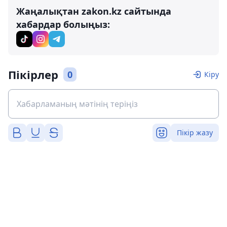
Жаңалықтан zakon.kz сайтында
хабардар болыңыз:
Пікірлер
0
Кіру
Пікір жазу