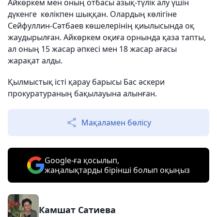
Айкөркем мен оның отбасы азық-түлік алу үшін
дүкенге көлікпен шыққан. Олардың көлігіне
Сейфуллин-Сәтбаев көшелерінің қиылысында оқ
жаудырылған. Айкөркем оқиға орнында қаза тапты,
ал оның 15 жасар әпкесі мен 18 жасар ағасы
жарақат алды.
Қылмыстық істі қарау барысы Бас әскери
прокуратураның бақылауына алынған.
Мақаламен бөлісу
Google-ға қосылып,
жаңалықтарды бірінші болып оқыңыз
Камшат Сатиева