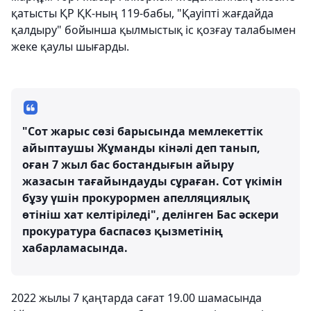
қатысты ҚР ҚК-ның 119-бабы, "Қауіпті жағдайда
қалдыру" бойынша қылмыстық іс қозғау талабымен
жеке қаулы шығарды.
"Сот жарыс сөзі барысында мемлекеттік
айыптаушы Жұманды кінәлі деп танып,
оған 7 жыл бас бостандығын айыру
жазасын тағайындауды сұраған. Сот үкімін
бұзу үшін прокурормен апелляциялық
өтініш хат келтіріледі", делінген Бас әскери
прокуратура баспасөз қызметінің
хабарламасында.
2022 жылы 7 қаңтарда сағат 19.00 шамасында