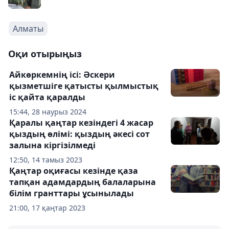
Алматы
Оқи отырыңыз
Айкөркемнің ісі: Әскери
қызметшіге қатысты қылмыстық
іс қайта қаралды
15:44, 28 наурыз 2024
Қаралы қаңтар кезіндегі 4 жасар
қыздың өлімі: қыздың әкесі сот
залына кіргізілмеді
12:50, 14 тамыз 2023
Қаңтар оқиғасы кезінде қаза
тапқан адамдардың балаларына
білім гранттары ұсынылады
21:00, 17 қаңтар 2023