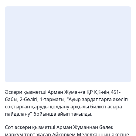
Әскери қызметші Арман Жұманға ҚР ҚК-нің 451-
бабы, 2-бөлігі, 1-тармағы, "Ауыр зардаптарға әкеліп
соқтырған қаруды қолдану арқылы билікті асыра
пайдалану" бойынша айып тағылды.
Сот әскери қызметші Арман Жұманнан бөлек
марқұм төрт жасар Айкөркем Меделханның әкесіне