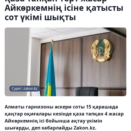
Айкөркемнің ісіне қатысты
сот үкімі шықты
Сурет: zakon.kz
Алматы гарнизоны әскери соты 15 қарашада
қаңтар оқиғалары кезінде қаза тапқан 4 жасар
Айкөркемнің ісі бойынша ақтау үкімін
шығарды, деп хабарлайды Zakon.kz.