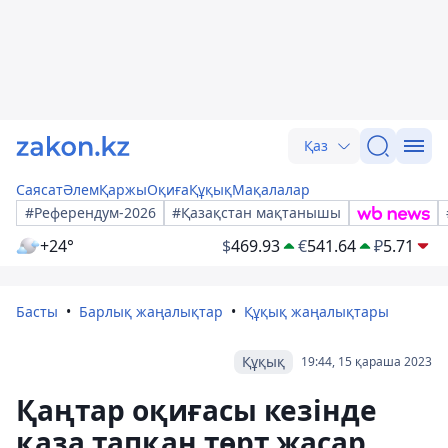
Қаз
Саясат
Әлем
Қаржы
Оқиға
Құқық
Мақалалар
#Референдум-2026
#Қазақстан мақтанышы
+24°
$
469.93
€
541.64
₽
5.71
Басты
Барлық жаңалықтар
Құқық жаңалықтары
Құқық
19:44, 15 қараша 2023
Қаңтар оқиғасы кезінде
қаза тапқан төрт жасар