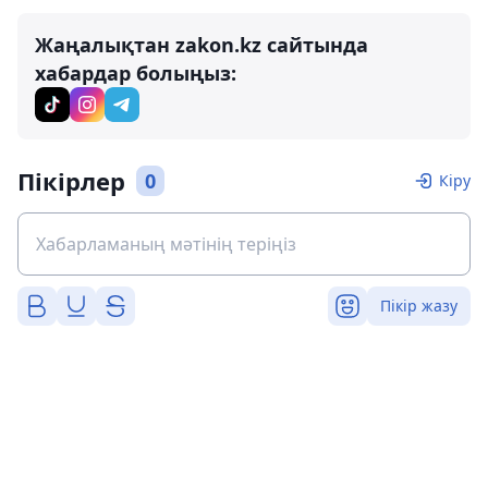
Жаңалықтан zakon.kz сайтында
хабардар болыңыз:
Пікірлер
0
Кіру
Пікір жазу