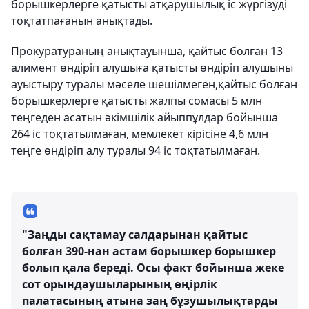
борышкерлерге қатысты атқарушылық іс жүргізуді
тоқтатпағанын анықтады.
Прокуратураның анықтауынша, қайтыс болған 13
алимент өндіріп алушыға қатысты өндіріп алушыны
ауыстыру туралы мәселе шешілмеген,қайтыс болған
борышкерлерге қатысты жалпы сомасы 5 млн
теңгеден асатын әкімшілік айыппұлдар бойынша
264 іс тоқтатылмаған, мемлекет кірісіне 4,6 млн
теңге өндіріп алу туралы 94 іс тоқтатылмаған.
"Заңды сақтамау салдарынан қайтыс
болған 390-нан астам борышкер борышкер
болып қала береді. Осы факт бойынша жеке
сот орындаушыларының өңірлік
палатасының атына заң бұзушылықтарды