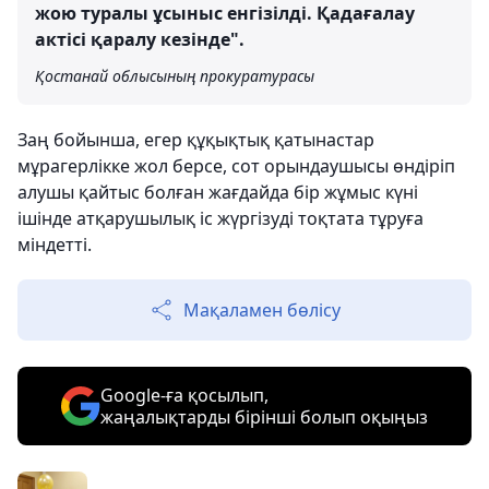
жою туралы ұсыныс енгізілді. Қадағалау
актісі қаралу кезінде".
Қостанай облысының прокуратурасы
Заң бойынша, егер құқықтық қатынастар
мұрагерлікке жол берсе, сот орындаушысы өндіріп
алушы қайтыс болған жағдайда бір жұмыс күні
ішінде атқарушылық іс жүргізуді тоқтата тұруға
міндетті.
Мақаламен бөлісу
Google-ға қосылып,
жаңалықтарды бірінші болып оқыңыз