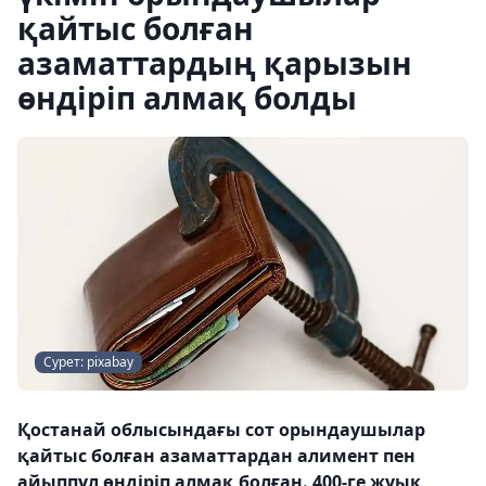
қайтыс болған
азаматтардың қарызын
өндіріп алмақ болды
Сурет: pixabay
Қостанай облысындағы сот орындаушылар
қайтыс болған азаматтардан алимент пен
айыппұл өндіріп алмақ болған. 400-ге жуық