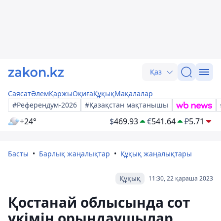
Қаз
Саясат
Әлем
Қаржы
Оқиға
Құқық
Мақалалар
#Референдум-2026
#Қазақстан мақтанышы
+24°
$
469.93
€
541.64
₽
5.71
Басты
Барлық жаңалықтар
Құқық жаңалықтары
Құқық
11:30, 22 қараша 2023
Қостанай облысында сот
үкімін орындаушылар