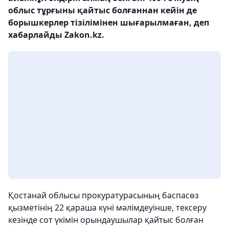
облыс тұрғыны қайтыс болғаннан кейін де
борышкерлер тізілімінен шығарылмаған, деп
хабарлайды Zakon.kz.
Қостанай облысы прокуратурасының баспасөз
қызметінің 22 қараша күні мәлімдеуінше, тексеру
кезінде сот үкімін орындаушылар қайтыс болған