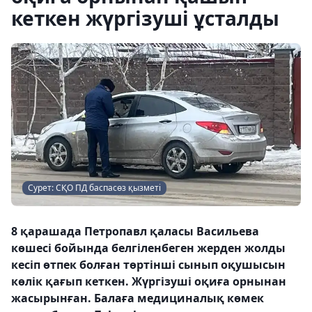
кеткен жүргізуші ұсталды
Сурет: СҚО ПД баспасөз қызметі
8 қарашада Петропавл қаласы Васильева
көшесі бойында белгіленбеген жерден жолды
кесіп өтпек болған төртінші сынып оқушысын
көлік қағып кеткен. Жүргізуші оқиға орнынан
жасырынған. Балаға медициналық көмек