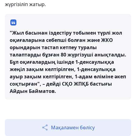
жүргізіліп жатыр.
"Жыл басынан іздестіру тобымен түрлі жол
оқиғаларына себепші болған және ЖКО
орындарын тастап кетпеу туралы
талаптарды бұзған 80 жүргізуші анықталды.
Бұл оқиғалардың ішінде 1-денсаулыққа
жеңіл зақым келтірілген, 1-денсаулыққа
ауыр зақым келтірілген, 1-адам өліміне әкеп
соқтырған", – дейді СҚО ЖПҚБ бастығы
Айдын Байматов.
Мақаламен бөлісу