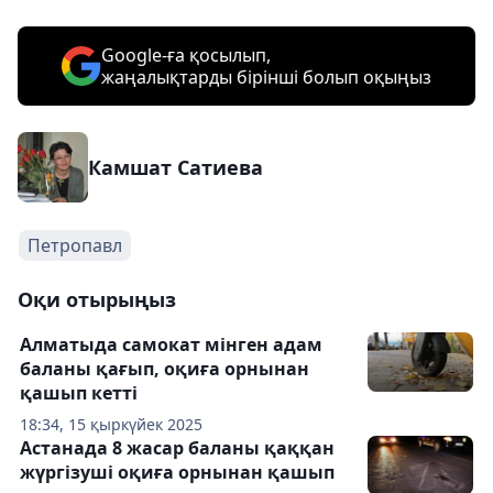
Google-ға қосылып,
жаңалықтарды бірінші болып оқыңыз
Камшат Сатиева
Петропавл
Оқи отырыңыз
Алматыда самокат мінген адам
баланы қағып, оқиға орнынан
қашып кетті
18:34, 15 қыркүйек 2025
Астанада 8 жасар баланы қаққан
жүргізуші оқиға орнынан қашып