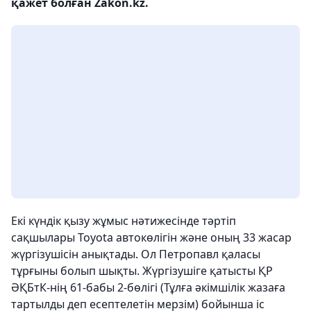
қажет болған Zakon.kz.
Екі күндік қызу жұмыс нәтижесінде тәртіп
сақшылары Toyota автокөлігін және оның 33 жасар
жүргізушісін анықтады. Ол Петропавл қаласы
тұрғыны болып шықты. Жүргізушіге қатысты ҚР
ӘҚБтК-нің 61-бабы 2-бөлігі (Тұлға әкiмшiлiк жазаға
тартылды деп есептелетiн мерзiм) бойынша іс