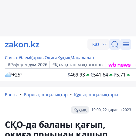
Қаз
Саясат
Әлем
Қаржы
Оқиға
Құқық
Мақалалар
#Референдум-2026
#Қазақстан мақтанышы
+25°
$
469.93
€
541.64
₽
5.71
Басты
Барлық жаңалықтар
Құқық жаңалықтары
Құқық
19:00, 22 қараша 2023
СҚО-да баланы қағып,
оқиға орнынан қашып