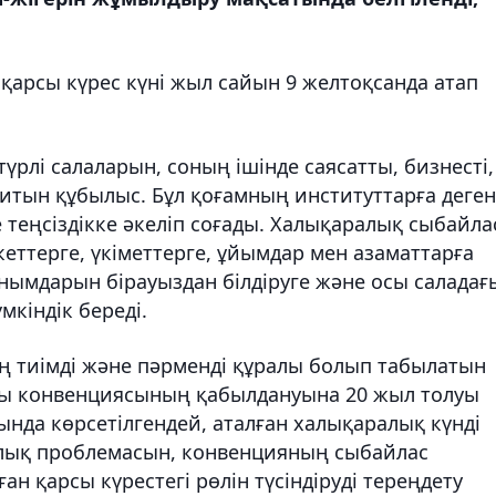
арсы күрес күні жыл сайын 9 желтоқсанда атап
үрлі салаларын, соның ішінде саясатты, бизнесті,
титын құбылыс. Бұл қоғамның институттарға деген
не теңсіздікке әкеліп соғады. Халықаралық сыбайла
еттерге, үкіметтерге, ұйымдар мен азаматтарға
нымдарын бірауыздан білдіруге және осы саладағ
кіндік береді.
ң тиімді және пәрменді құралы болып табылатын
ы конвенциясының қабылдануына 20 жыл толуы
ында көрсетілгендей, аталған халықаралық күнді
рлық проблемасын, конвенцияның сыбайлас
 қарсы күрестегі рөлін түсіндіруді тереңдету