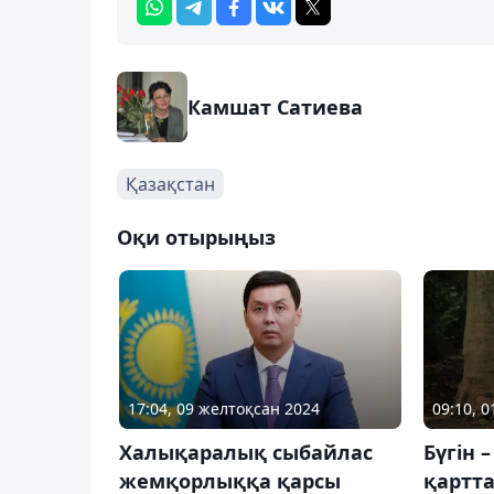
Камшат Сатиева
Қазақстан
Оқи отырыңыз
17:04, 09 желтоқсан 2024
09:10, 0
Халықаралық сыбайлас
Бүгін 
жемқорлыққа қарсы
қартта