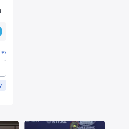
і
Кіру
у