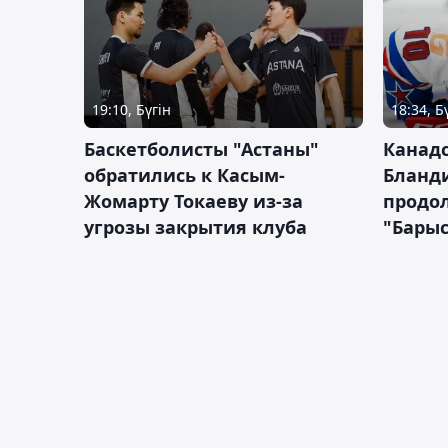
19:10, Бүгін
18:34, Б
Баскетболисты "Астаны"
Канад
обратились к Касым-
Бланд
Жомарту Токаеву из-за
продол
угрозы закрытия клуба
"Барыс