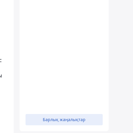
с
ы
Барлық жаңалықтар