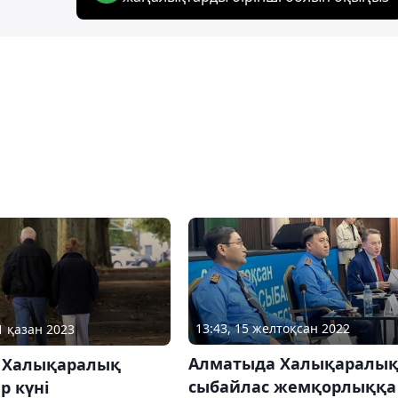
13:43, 15 желтоқсан 2022
1 қазан 2023
Алматыда Халықаралы
– Халықаралық
сыбайлас жемқорлыққа
р күні