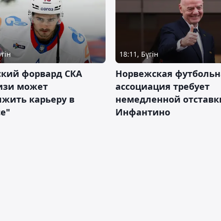
үгін
18:11, Бүгін
ский форвард СКА
Норвежская футбольн
изи может
ассоциация требует
жить карьеру в
немедленной отставк
е"
Инфантино