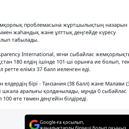
с жемқорлық проблемасына жұртшылықтың назарын
нымен жаһандық және ұлттық деңгейде күресу
олып табылады.
nsparency International, яғни сыбайлас жемқорлық
тан 180 елдің ішінде 101-ші орынға ие болып, те
 ретте еліміз 37 балл иеленген еді.
 елдердің бірі - Танзания (38 балл) және Малави (
нгі шкала аралығы қолданылады, мұнда 0 сыбайлас
100 өте төмен деңгейін білдіреді.
Google-ға қосылып,
жаңалықтарды бірінші болып оқыңыз