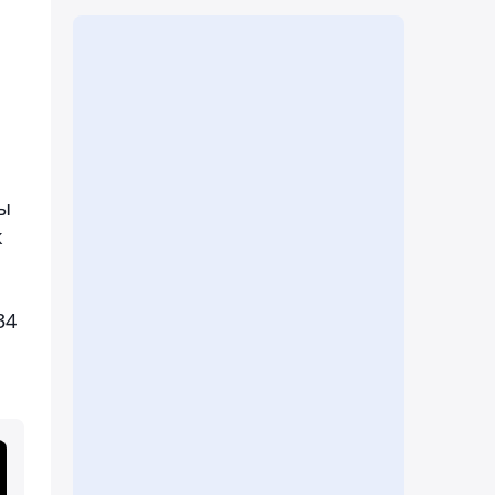
ты
к
34