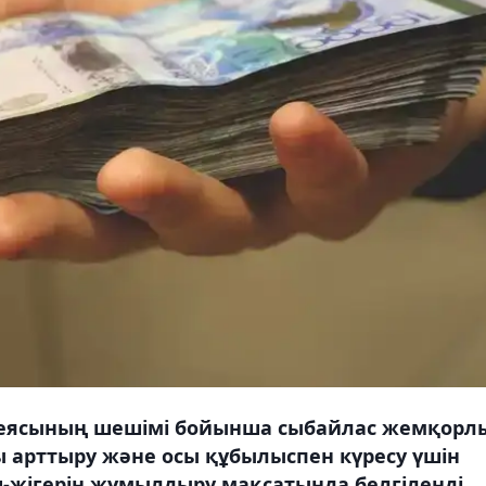
блеясының шешімі бойынша сыбайлас жемқорл
 арттыру және осы құбылыспен күресу үшін
жігерін жұмылдыру мақсатында белгіленді,