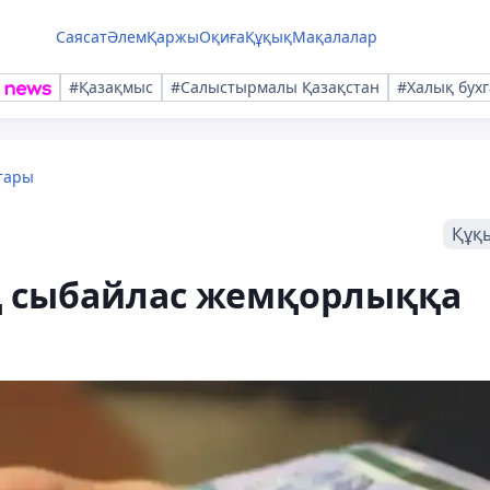
Саясат
Әлем
Қаржы
Оқиға
Құқық
Мақалалар
#Қазақмыс
#Салыстырмалы Қазақстан
#Халық бухг
тары
Құқ
ық сыбайлас жемқорлыққа