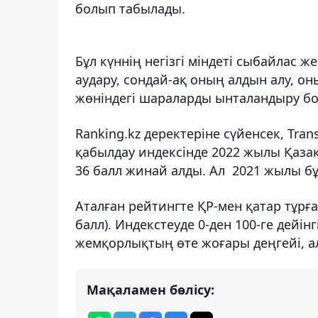
болып табылады.
Бұл күннің негізгі міндеті сыбайла
аудару, сондай-ақ оның алдын алу, о
жөніндегі шараларды ынталандыру б
Ranking.kz деректеріне сүйенсек, Tra
қабылдау индексінде 2022 жылы Қазақс
36 балл жинай алды. Ал 2021 жылы бұл
Аталған рейтингте ҚР-мен қатар тұрған
балл). Индекстеуде 0-ден 100-ге дейі
жемқорлықтың өте жоғары деңгейі, ал 
Мақаламен бөлісу: