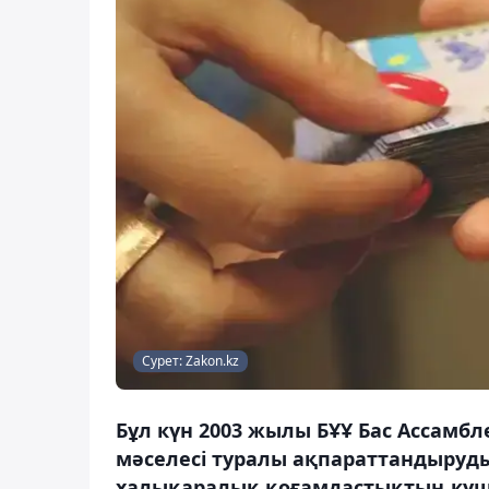
Сурет: Zakon.kz
Бұл күн 2003 жылы БҰҰ Бас Ассам
мәселесі туралы ақпараттандыруды
халықаралық қоғамдастықтың күш-