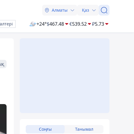
Алматы
Қаз
+24°
$
467.48
€
539.52
₽
5.73
алтері
ық
Соңғы
Танымал