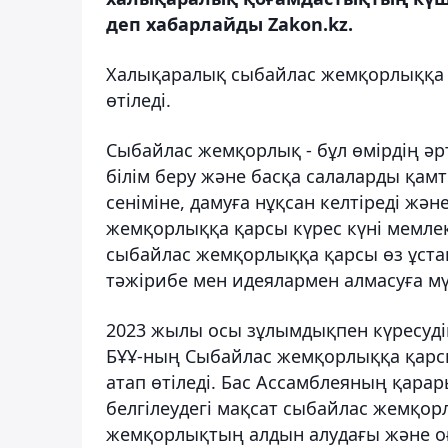
деп хабарлайды Zakon.kz.
Халықаралық сыбайлас жемқорлыққа қ
өтіледі.
Сыбайлас жемқорлық - бұл өмірдің әрт
білім беру және басқа салаларды қам
сеніміне, дамуға нұқсан келтіреді жә
жемқорлыққа қарсы күрес күні мемлек
сыбайлас жемқорлыққа қарсы өз ұста
тәжірибе мен идеялармен алмасуға мүм
2023 жылы осы зұлымдықпен күресуді
БҰҰ-ның Сыбайлас жемқорлыққа қарс
атап өтіледі. Бас Ассамблеяның қарар
белгілеудегі мақсат сыбайлас жемқо
жемқорлықтың алдын алудағы және оған