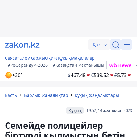
Қаз
Саясат
Әлем
Қаржы
Оқиға
Құқық
Мақалалар
#Референдум-2026
#Қазақстан мақтанышы
+30°
$
467.48
€
539.52
₽
5.73
Басты
Барлық жаңалықтар
Құқық жаңалықтары
Құқық
19:52, 14 желтоқсан 2023
Семейде полицейлер
біртүрлі қылмыстың бетін