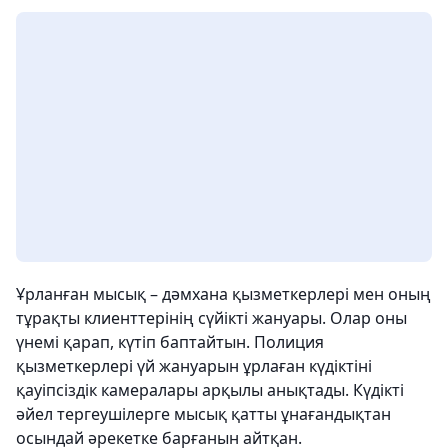
Ұрланған мысық – дәмхана қызметкерлері мен оның
тұрақты клиенттерінің сүйікті жануары. Олар оны
үнемі қарап, күтіп баптайтын. Полиция
қызметкерлері үй жануарын ұрлаған күдіктіні
қауіпсіздік камералары арқылы анықтады. Күдікті
әйел тергеушілерге мысық қатты ұнағандықтан
осындай әрекетке барғанын айтқан.