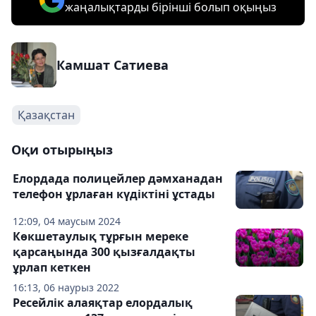
жаңалықтарды бірінші болып оқыңыз
Камшат Сатиева
Қазақстан
Оқи отырыңыз
Елордада полицейлер дәмханадан
телефон ұрлаған күдіктіні ұстады
12:09, 04 маусым 2024
Көкшетаулық тұрғын мереке
қарсаңында 300 қызғалдақты
ұрлап кеткен
16:13, 06 наурыз 2022
Ресейлік алаяқтар елордалық