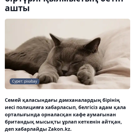
ашты
Сурет: pixabay
Семей қаласындағы дәмханалардың бірінің
иесі полицияға хабарласып, белгісіз адам қала
орталығында орналасқан кафе аумағынан
британдық мысықты ұрлап кеткенін айтқан,
деп хабарлайды Zakon.kz.