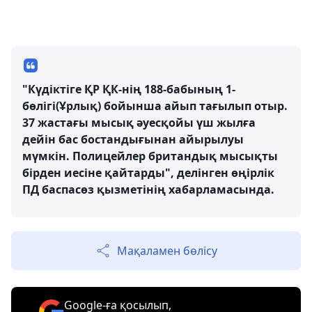
"Күдіктіге ҚР ҚК-нің 188-бабының 1-
бөлігі(Ұрлық) бойынша айып тағылып отыр.
37 жастағы мысық әуесқойы үш жылға
дейін бас бостандығынан айырылуы
мүмкін. Полицейлер британдық мысықты
бірден иесіне қайтарды", делінген өңірлік
ПД баспасөз қызметінің хабарламасында.
Мақаламен бөлісу
Google-ға қосылып,