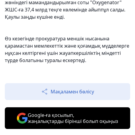
жөніндегі мамандандырылған соты "Оxygenator"
ЖШС-ға 37,4 млрд теңге көлемінде айыппұл салды.
Қаулы заңды күшіне енді.
Өз кезегінде прокуратура меншік нысанына
қарамастан мемлекеттік және қоғамдық мүдделерге
нұқсан келтіргені үшін жауапкершіліктің міндетті
түрде болатыны туралы ескертеді.
Мақаламен бөлісу
Google-ға қосылып,
жаңалықтарды бірінші болып оқыңыз