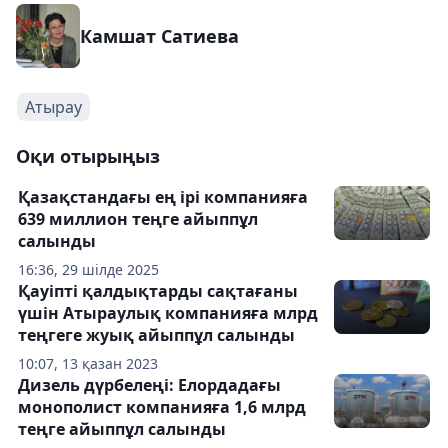
Камшат Сатиева
Атырау
Оқи отырыңыз
Қазақстандағы ең ірі компанияға
639 миллион теңге айыппұл
салынды
16:36, 29 шілде 2025
Қауіпті қалдықтарды сақтағаны
үшін Атыраулық компанияға млрд
теңгеге жуық айыппұл салынды
10:07, 13 қазан 2023
Дизель дүрбелеңі: Елордадағы
монополист компанияға 1,6 млрд
теңге айыппұл салынды