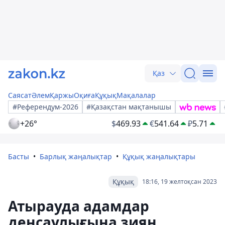
Қаз
Саясат
Әлем
Қаржы
Оқиға
Құқық
Мақалалар
#Референдум-2026
#Қазақстан мақтанышы
+26°
$
469.93
€
541.64
₽
5.71
Басты
Барлық жаңалықтар
Құқық жаңалықтары
Құқық
18:16, 19 желтоқсан 2023
Атырауда адамдар
денсаулығына зиян