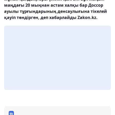
маңдағы 20 мыңнан астам халқы бар Доссор
ауылы тұрғындарының денсаулығына тікелей
қауіп төндірген, деп хабарлайды Zakon.kz.