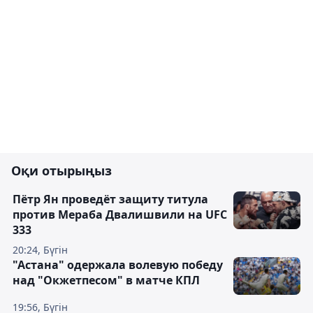
Оқи отырыңыз
Пётр Ян проведёт защиту титула
против Мераба Двалишвили на UFC
333
20:24, Бүгін
"Астана" одержала волевую победу
над "Окжетпесом" в матче КПЛ
19:56, Бүгін