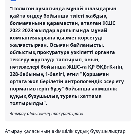
"Полигон аумағында мұнай шламдарын
қайта өңдеу бойынша тиісті жабдық
болмағанына қарамастан, аталған ЖШС
2022-2023 жылдар аралығында мұнай
компанияларына қызмет көрсетуді
жалғастырған. Осыған байланысты,
облыстық прокуратура уәкілетті органға
тексеру жүргізуді тапсырып, оның
нәтижелері бойынша ЖШС-ға ҚР ӘҚБтК-нің
328-бабының 1-бөлігі, яғни "Қоршаған
ортаға жол берілетін антропогендік әсер ету
нормативтерін бұзу" бойынша әкімшілік
құқық бұзушылық туралы хаттама
толтырылды".
Атырау облысының прокуратурасы
Атырау қаласының әкімшілік құқық бұзушылықтар