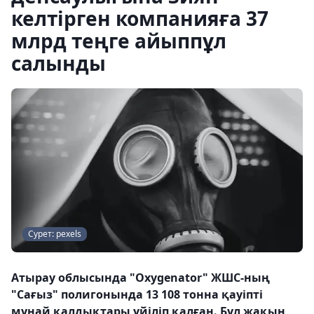
келтірген компанияға 37
млрд теңге айыппұл
салынды
Сурет: pexels
Атырау облысында "Оxygenator" ЖШС-ның
"Сағыз" полигонында 13 108 тонна қауіпті
мұнай қалдықтары үйіліп қалған. Бұл жақын