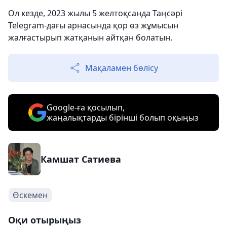
Ол кезде, 2023 жылы 5 желтоқсанда Таңсәрі
Telegram-дағы арнасында қор өз жұмысын
жалғастырып жатқанын айтқан болатын.
Мақаламен бөлісу
Google-ға қосылып,
жаңалықтарды бірінші болып оқыңыз
Камшат Сатиева
Өскемен
Оқи отырыңыз