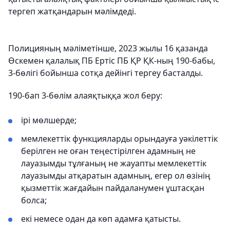
тергеп жатқандарын мәлімдеді.
Полицияның мәліметінше, 2023 жылы 16 қазанда
Өскемен қалалық ПБ Ертіс ПБ ҚР ҚК-ның 190-бабы,
3-бөлігі бойынша сотқа дейінгі тергеу басталды.
190-бап 3-бөлім алаяқтыққа жол беру:
ірі мөлшерде;
мемлекеттік функцияларды орындауға уәкілеттік
берілген не оған теңестірілген адамның не
лауазымды тұлғаның не жауапты мемлекеттік
лауазымды атқаратын адамның, егер ол өзінің
қызметтік жағдайын пайдаланумен ұштасқан
болса;
екі немесе одан да көп адамға қатысты.