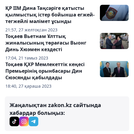
ҚР ІІМ Дина Таңсәріге қатысты
қылмыстық істер бойынша егжей-
тегжейлі мәлімет ұсынды
21:57, 27 желтоқсан 2023
Тоқаев Вьетнам Ұлттық
жиналысының төрағасы Выонг
Динь Хюэмен кездесті
17:04, 21 тамыз 2023
Тоқаев ҚХР Мемлекеттік кеңесі
Премьерінің орынбасары Дин
Сюэсянды қабылдады
18:40, 27 қараша 2023
Жаңалықтан zakon.kz сайтында
хабардар болыңыз: