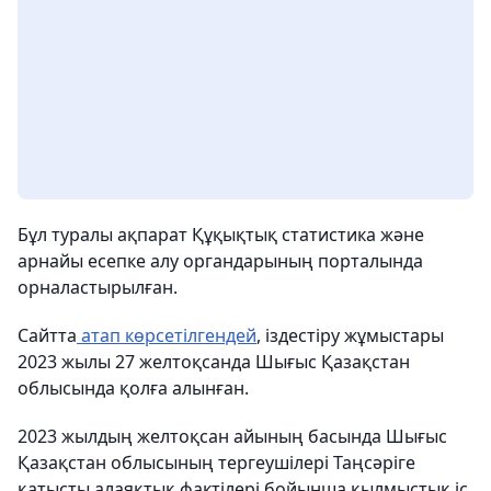
Бұл туралы ақпарат Құқықтық статистика және
арнайы есепке алу органдарының порталында
орналастырылған.
Сайтта
атап көрсетілгендей
, іздестіру жұмыстары
2023 жылы 27 желтоқсанда Шығыс Қазақстан
облысында қолға алынған.
2023 жылдың желтоқсан айының басында Шығыс
Қазақстан облысының тергеушілері Таңсәріге
қатысты алаяқтық фактілері бойынша қылмыстық іс