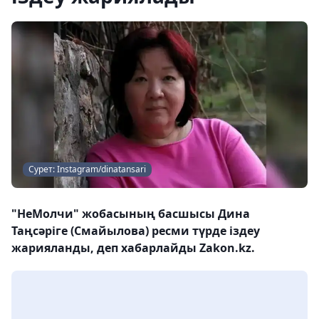
Сурет: Instagram/dinatansari
"НеМолчи" жобасының басшысы Дина
Таңсәріге (Смайылова) ресми түрде іздеу
жарияланды, деп хабарлайды Zakon.kz.