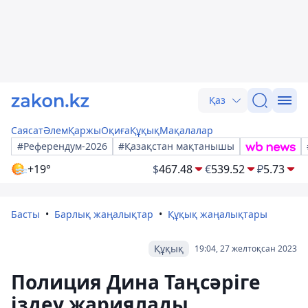
Қаз
Саясат
Әлем
Қаржы
Оқиға
Құқық
Мақалалар
#Референдум-2026
#Қазақстан мақтанышы
+19°
$
467.48
€
539.52
₽
5.73
Басты
Барлық жаңалықтар
Құқық жаңалықтары
Құқық
19:04, 27 желтоқсан 2023
Полиция Дина Таңсәріге
іздеу жариялады