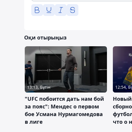
Оқи отырыңыз
13:13, Бүгін
12:54, Б
"UFC побоится дать нам бой
Новый
за пояс": Мендес о первом
сборно
бое Усмана Нурмагомедова
футбол
в лиге
что о 