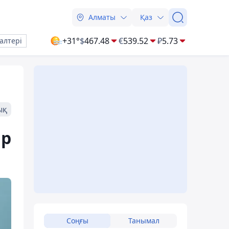
Алматы
Қаз
+31°
$
467.48
€
539.52
₽
5.73
алтері
ық
ар
Соңғы
Танымал