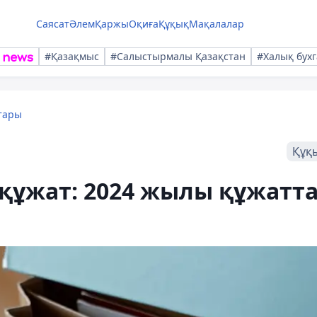
Саясат
Әлем
Қаржы
Оқиға
Құқық
Мақалалар
#Қазақмыс
#Салыстырмалы Қазақстан
#Халық бухг
тары
Құқ
лқұжат: 2024 жылы құжатт