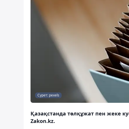
Сурет: pexels
Қазақстанда төлқұжат пен жеке куә
Zakon.kz.