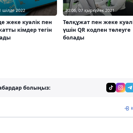
11 шілде 2022
20:06, 07 қыркүйек 2021
де жеке куәлік пен
Төлқұжат пен жеке куәл
атты кімдер тегін
үшін QR кодпен төлеуге
лады
болады
абардар болыңыз: