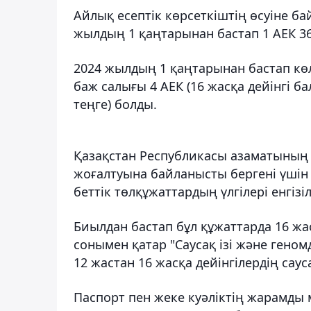
Айлық есептік көрсеткіштің өсуіне б
жылдың 1 қаңтарынан бастап 1 АЕК 369
2024 жылдың 1 қаңтарынан бастап көле
баж салығы 4 АЕК (16 жасқа дейінгі бал
теңге) болды.
Қазақстан Республикасы азаматының ж
жоғалтуына байланысты бергені үшін –
беттік төлқұжаттардың үлгілері енгізіл
Биылдан бастап бұл құжаттарда 16 жа
сонымен қатар "Саусақ ізі және геном
12 жастан 16 жасқа дейінгілердің саус
Паспорт пен жеке куәліктің жарамды м