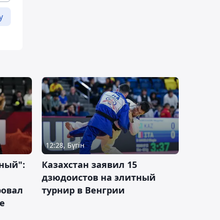
у
12:28, Бүгін
ный":
Казахстан заявил 15
дзюдоистов на элитный
ровал
турнир в Венгрии
е