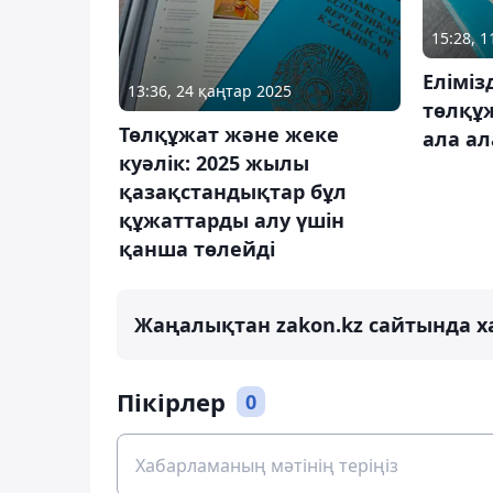
15:28, 
Еліміз
13:36, 24 қаңтар 2025
төлқұж
Төлқұжат және жеке
ала а
куәлік: 2025 жылы
қазақстандықтар бұл
құжаттарды алу үшін
қанша төлейді
Жаңалықтан zakon.kz сайтында х
Пікірлер
0