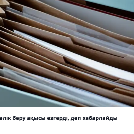
лік беру ақысы өзгерді, деп хабарлайды