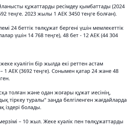
айланысты құжаттарды ресімдеу қымбаттады (2024
2 теңге. 2023 жылы 1 АЕК 3450 теңге болған).
мі 24 беттік төлқұжат бергені үшін мемлекеттік
алар үшін 14 768 теңге), 48 бет - 12 АЕК (44 304
еке куәлігін бір жылда екі реттен астам
 1 АЕК (3692 теңге). Сонымен қатар 24 және 48
ген.
сқа толған және одан жоғары құжат иесінің,
дық тіркеу туралы" заңда белгіленген жағдайларда
ақ іздері болады.
ерзімі – 10 жыл. Жеке куәлік пен төлқұжаттарды