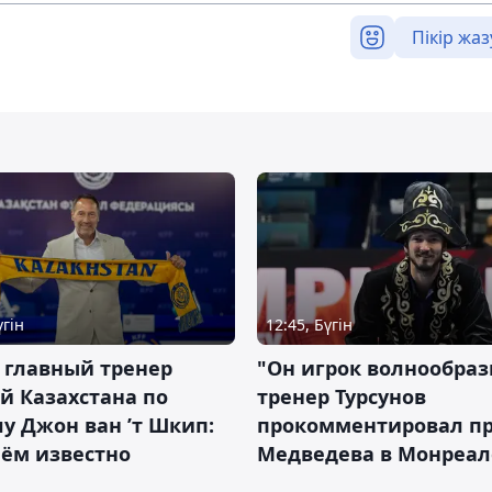
Пікір жаз
үгін
12:45, Бүгін
 главный тренер
"Он игрок волнообраз
й Казахстана по
тренер Турсунов
у Джон ван ’т Шкип:
прокомментировал п
нём известно
Медведева в Монреал