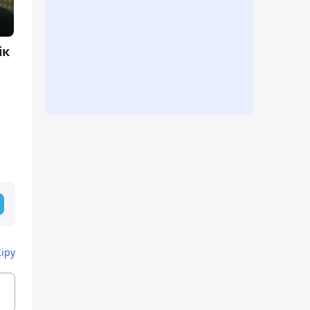
ік
Кіру