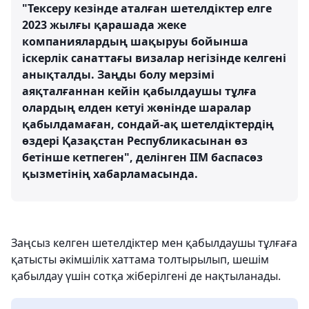
"Тексеру кезінде аталған шетелдіктер елге
2023 жылғы қарашада жеке
компаниялардың шақыруы бойынша
іскерлік санаттағы визалар негізінде келгені
анықталды. Заңды болу мерзімі
аяқталғаннан кейін қабылдаушы тұлға
олардың елден кетуі жөнінде шаралар
қабылдамаған, сондай-ақ шетелдіктердің
өздері Қазақстан Республикасынан өз
бетінше кетпеген", делінген ІІМ баспасөз
қызметінің хабарламасында.
Заңсыз келген шетелдіктер мен қабылдаушы тұлғаға
қатысты әкімшілік хаттама толтырылып, шешім
қабылдау үшін сотқа жіберілгені де нақтыланады.