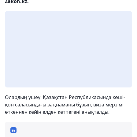
Zakon.kz.
Олардың үшеуі Қазақстан Республикасында көші-
қон саласындағы заңнаманы бұзып, виза мерзімі
өткеннен кейін елден кетпегені анықталды.