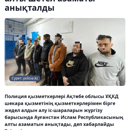
анықталды
Сурет: polisia.kz
Полиция қызметкерлері Ақтөбе облысы ҰҚКД
шекара қызметінің қызметкерлерімен бірге
жедел алдын алу іс-шараларын жүргізу
барысында Ауғанстан Ислам Республикасының
алты азаматын анықтады, деп хабарлайды