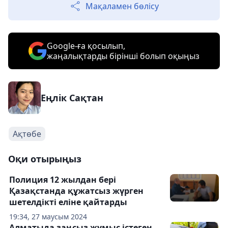
Мақаламен бөлісу
Google-ға қосылып,
жаңалықтарды бірінші болып оқыңыз
Еңлік Сақтан
Ақтөбе
Оқи отырыңыз
Полиция 12 жылдан бері
Қазақстанда құжатсыз жүрген
шетелдікті еліне қайтарды
19:34, 27 маусым 2024
Алматыда заңсыз жұмыс істеген