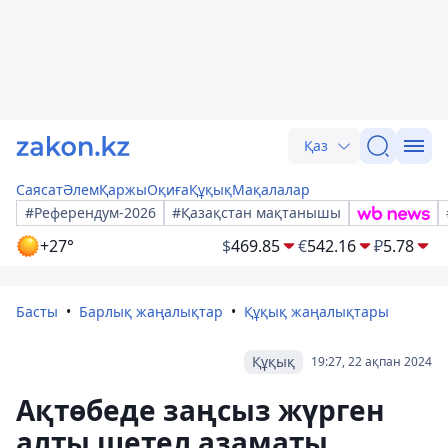
Қаз
Саясат
Әлем
Қаржы
Оқиға
Құқық
Мақалалар
#Референдум-2026
#Қазақстан мақтанышы
+27°
$
469.85
€
542.16
₽
5.78
Басты
Барлық жаңалықтар
Құқық жаңалықтары
Құқық
19:27, 22 ақпан 2024
Ақтөбеде заңсыз жүрген
алты шетел азаматы