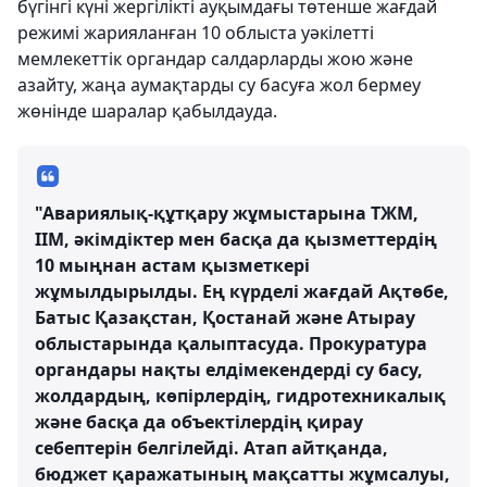
бүгінгі күні жергілікті ауқымдағы төтенше жағдай
режимі жарияланған 10 облыста уәкілетті
мемлекеттік органдар салдарларды жою және
азайту, жаңа аумақтарды су басуға жол бермеу
жөнінде шаралар қабылдауда.
"Авариялық-құтқару жұмыстарына ТЖМ,
ІІМ, әкімдіктер мен басқа да қызметтердің
10 мыңнан астам қызметкері
жұмылдырылды. Ең күрделі жағдай Ақтөбе,
Батыс Қазақстан, Қостанай және Атырау
облыстарында қалыптасуда. Прокуратура
органдары нақты елдімекендерді су басу,
жолдардың, көпірлердің, гидротехникалық
және басқа да объектілердің қирау
себептерін белгілейді. Атап айтқанда,
бюджет қаражатының мақсатты жұмсалуы,