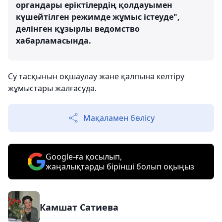
органдары еріктілердің қолдауымен
күшейтілген режимде жұмыс істеуде",
делінген құзырлы ведомство
хабарламасында.
Су тасқынын оқшаулау және қалпына келтіру
жұмыстары жалғасуда.
Мақаламен бөлісу
Google-ға қосылып,
жаңалықтарды бірінші болып оқыңыз
Камшат Сатиева