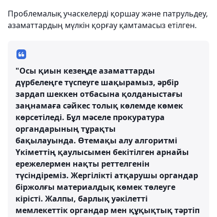
Проблемалық учаскелерді қоршау және патрульдеу,
азаматтардың мүлкін қорғау қамтамасыз етілген.
"Осы қиын кезеңде азаматтарды
дүрбелеңге түспеуге шақырамыз, әрбір
зардап шеккен отбасына қолданыстағы
заңнамаға сәйкес толық көлемде көмек
көрсетіледі. Бұл мәселе прокуратура
органдарының тұрақты
бақылауында. Өтемақы алу алгоритмі
Үкіметтің қаулысымен бекітілген арнайы
ережелермен нақты реттелгенін
түсіндіреміз. Жергілікті атқарушы органдар
біржолғы материалдық көмек төлеуге
кірісті. Жалпы, барлық уәкілетті
мемлекеттік органдар мен құқықтық тәртіп