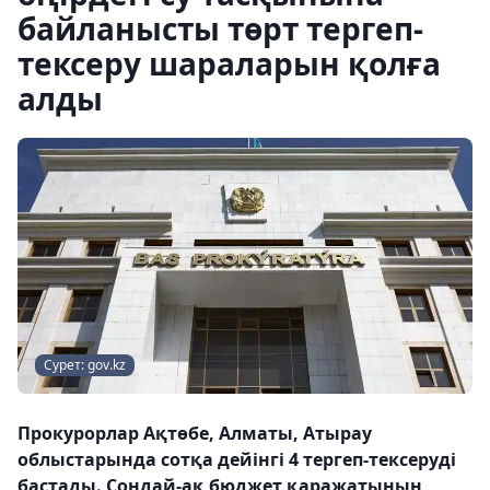
байланысты төрт тергеп-
тексеру шараларын қолға
алды
Сурет: gov.kz
Прокурорлар Ақтөбе, Алматы, Атырау
облыстарында сотқа дейінгі 4 тергеп-тексеруді
бастады. Сондай-ақ бюджет қаражатының