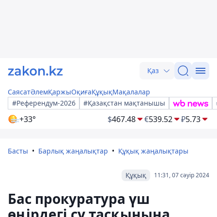
Қаз
Саясат
Әлем
Қаржы
Оқиға
Құқық
Мақалалар
#Референдум-2026
#Қазақстан мақтанышы
+33°
$
467.48
€
539.52
₽
5.73
Басты
Барлық жаңалықтар
Құқық жаңалықтары
Құқық
11:31, 07 сәуір 2024
Бас прокуратура үш
өңірдегі су тасқынына