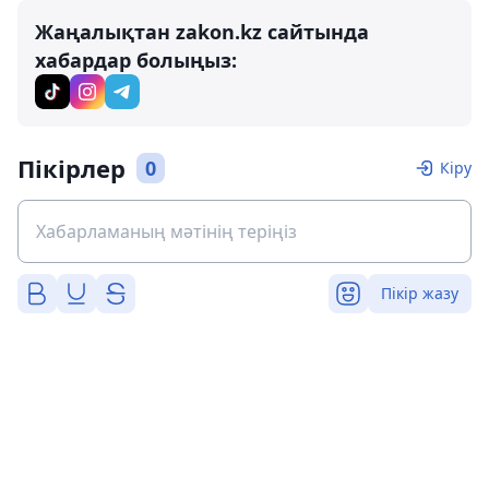
Жаңалықтан zakon.kz сайтында
хабардар болыңыз:
Пікірлер
0
Кіру
Пікір жазу