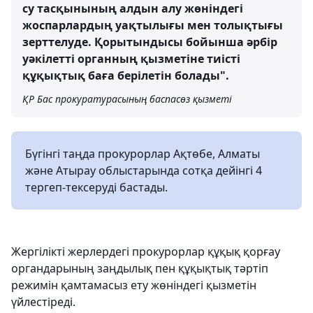
су тасқынының алдын алу жөніндегі
жоспарлардың уақтылығы мен толықтығы
зерттелуде. Қорытындысы бойынша әрбір
уәкілетті органның қызметіне тиісті
құқықтық баға берілетін болады".
ҚР Бас прокуратурасының баспасөз қызметі
Бүгінгі таңда прокурорлар Ақтөбе, Алматы
және Атырау облыстарында сотқа дейінгі 4
тергеп-тексеруді бастады.
Жергілікті жерлердегі прокурорлар құқық қорғау
органдарының заңдылық пен құқықтық тәртіп
режимін қамтамасыз ету жөніндегі қызметін
үйлестіреді.