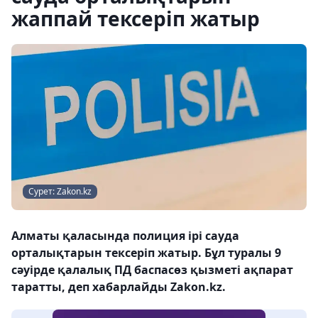
жаппай тексеріп жатыр
Сурет: Zakon.kz
Алматы қаласында полиция ірі сауда
орталықтарын тексеріп жатыр. Бұл туралы 9
сәуірде қалалық ПД баспасөз қызметі ақпарат
таратты, деп хабарлайды Zakon.kz.