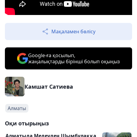
Мақаламен бөлісу
Google-ға қосылып,
жаңалықтарды бірінші болып оқыңыз
Камшат Сатиева
Алматы
Оқи отырыңыз
Алматыда Медеуден Шымбұлаққа