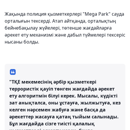
Жақында полиция қызметкерлері "Mega Park" сауда
орталығын тексерді. Атап айтқанда, орталықтың
бейнебақылау жүйелері, төтенше жағдайларға
әрекет ету механизмі және дабыл түймелері тексеріс
нысаны болды.
"ТҚЕ мекемесінің әрбір қызметкері
террористік қауіп төнген жағдайда әрекет
ету алгоритмін білуі керек. Мысалы, күдікті
зат анықталса, оны ұстауға, жылжытуға, кез
келген нәрсемен жабуға және басқа да
әрекеттер жасауға қатаң тыйым салынады.
Бұл жағдайда сізге тиісті қалалық