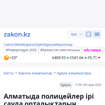
Қаз
Саясат
Әлем
Қаржы
Оқиға
Құқық
Мақалалар
#Референдум-2026
#Қазақстан мақтанышы
+33°
$
469.93
€
541.64
₽
5.71
Басты
Барлық жаңалықтар
Құқық жаңалықтары
Құқық
17:36, 09 сәуір 2024
Алматыда полицейлер ірі
сауда орталықтарын