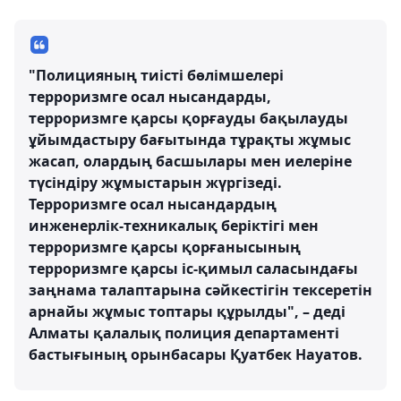
"Полицияның тиісті бөлімшелері
терроризмге осал нысандарды,
терроризмге қарсы қорғауды бақылауды
ұйымдастыру бағытында тұрақты жұмыс
жасап, олардың басшылары мен иелеріне
түсіндіру жұмыстарын жүргізеді.
Терроризмге осал нысандардың
инженерлік-техникалық беріктігі мен
терроризмге қарсы қорғанысының
терроризмге қарсы іс-қимыл саласындағы
заңнама талаптарына сәйкестігін тексеретін
арнайы жұмыс топтары құрылды", – деді
Алматы қалалық полиция департаменті
бастығының орынбасары Қуатбек Науатов.