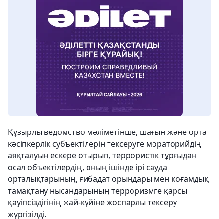
Құзырлы ведомство мәліметінше, шағын және орта
кәсіпкерлік субъектілерін тексеруге мораторийдің
аяқталуын ескере отырып, террористік тұрғыдан
осал объектілердің, оның ішінде ірі сауда
орталықтарының, ғибадат орындары мен қоғамдық
тамақтану нысандарының терроризмге қарсы
қауіпсіздігінің жай-күйіне жоспарлы тексеру
жүргізілді.