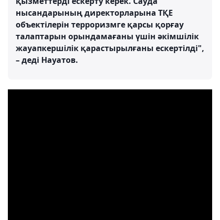
қызметтерді ескерту керек. Сауда
нысандарының директорларына ТҚЕ
объектілерін терроризмге қарсы қорғау
талаптарын орындамағаны үшін әкімшілік
жауапкершілік қарастырылғаны ескертілді",
– деді Науатов.