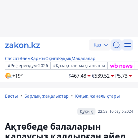
Қаз
Саясат
Әлем
Қаржы
Оқиға
Құқық
Мақалалар
#Референдум-2026
#Қазақстан мақтанышы
+19°
$
467.48
€
539.52
₽
5.73
Басты
Барлық жаңалықтар
Құқық жаңалықтары
Құқық
22:58, 10 сәуір 2024
Ақтөбеде балаларын
қараусыз қалдырған әйел