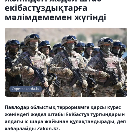
екібастұздықтарға
мәлімдемемен жүгінді
Сурет: akorda.kz
Павлодар облыстық терроризмге қарсы күрес
жөніндегі жедел штабы Екібастұз тұрғындарын
алдағы іс-шара жайынан құлақтандырады, деп
хабарлайды Zakon.kz.