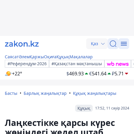
Қаз
Саясат
Әлем
Қаржы
Оқиға
Құқық
Мақалалар
#Референдум-2026
#Қазақстан мақтанышы
+22°
$
469.93
€
541.64
₽
5.71
Басты
Барлық жаңалықтар
Құқық жаңалықтары
Құқық
17:52, 11 сәуір 2024
Лаңкестікке қарсы күрес
жөніндегі жедел штаб