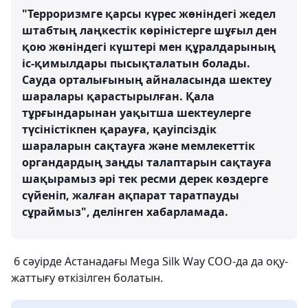
"Терроризмге қарсы күрес жөніндегі жедел
штабтың лаңкестік көріністерге шұғыл ден
қою жөніндегі күштері мен құралдарының
іс-қимылдары пысықталатын болады.
Сауда орталығының айналасында шектеу
шаралары қарастырылған. Қала
тұрғындарынан уақытша шектеулерге
түсіністікпен қарауға, қауіпсіздік
шараларын сақтауға және мемлекеттік
органдардың заңды талаптарын сақтауға
шақырамыз әрі тек ресми дерек көздерге
сүйеніп, жалған ақпарат таратпауды
сұраймыз", делінген хабарламада.
6 сәуірде Астанадағы Mega Silk Way СОО-да да оқу-
жаттығу өткізілген болатын.