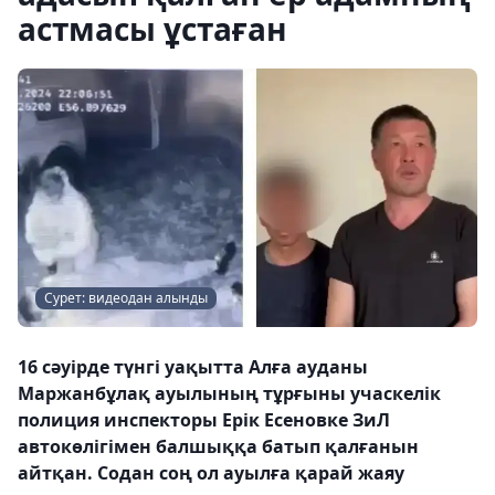
астмасы ұстаған
Сурет: видеодан алынды
16 сәуірде түнгі уақытта Алға ауданы
Маржанбұлақ ауылының тұрғыны учаскелік
полиция инспекторы Ерік Есеновке ЗиЛ
автокөлігімен балшыққа батып қалғанын
айтқан. Содан соң ол ауылға қарай жаяу