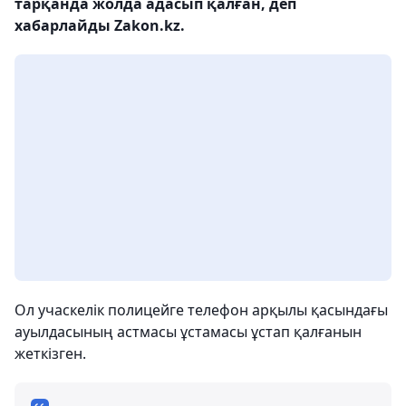
тарқанда жолда адасып қалған, деп
хабарлайды Zakon.kz.
Ол учаскелік полицейге телефон арқылы қасындағы
ауылдасының астмасы ұстамасы ұстап қалғанын
жеткізген.