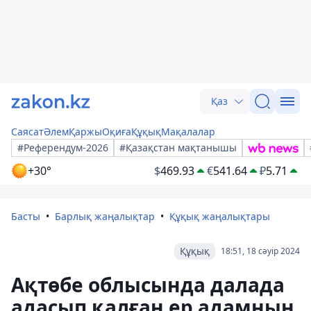
Қаз
Саясат
Әлем
Қаржы
Оқиға
Құқық
Мақалалар
#Референдум-2026
#Қазақстан мақтанышы
+30°
$
469.93
€
541.64
₽
5.71
Басты
Барлық жаңалықтар
Құқық жаңалықтары
Құқық
18:51, 18 сәуір 2024
Ақтөбе облысында далада
адасып қалған ер адамның