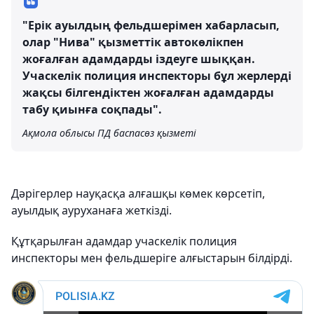
"Ерік ауылдың фельдшерімен хабарласып,
олар "Нива" қызметтік автокөлікпен
жоғалған адамдарды іздеуге шыққан.
Учаскелік полиция инспекторы бұл жерлерді
жақсы білгендіктен жоғалған адамдарды
табу қиынға соқпады".
Ақмола облысы ПД баспасөз қызметі
Дәрігерлер науқасқа алғашқы көмек көрсетіп,
ауылдық ауруханаға жеткізді.
Құтқарылған адамдар учаскелік полиция
инспекторы мен фельдшеріге алғыстарын білдірді.