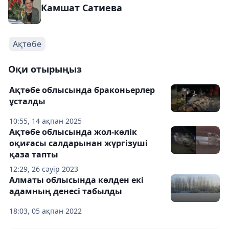
Камшат Сатиева
Ақтөбе
Оқи отырыңыз
Ақтөбе облысында браконьерлер
ұсталды
10:55, 14 ақпан 2025
Ақтөбе облысында жол-көлік
оқиғасы салдарынан жүргізуші
қаза тапты
12:29, 26 сәуір 2023
Алматы облысында көлден екі
адамның денесі табылды
18:03, 05 ақпан 2022