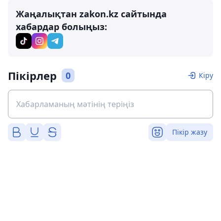
Жаңалықтан zakon.kz сайтында
хабардар болыңыз:
Пікірлер
0
Кіру
Пікір жазу