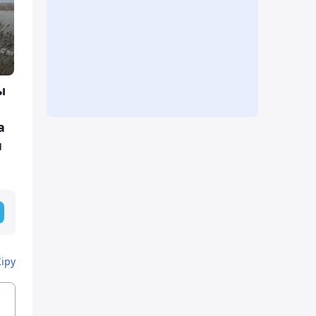
ы
а
н
Кіру