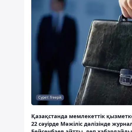
Сурет: freepik
Қазақстанда мемлекеттік қызметк
22 сәуірде Мәжіліс дәлізінде журн
Бейсенбаев айтты, деп хабарлайды 