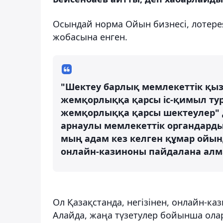
Осындай норма Ойын бизнесі, лотерея
жобасына енген.
"Шектеу барлық мемлекеттік қыз
жемқорлыққа қарсы іс-қимыл тур
жемқорлыққа қарсы шектеулер" д
арнаулы мемлекеттік органдарды
мың адам кез келген құмар ойын
онлайн-казиноны пайдалана алмай
Ол Қазақстанда, негізінен, онлайн-к
Алайда, жаңа түзетулер бойынша о