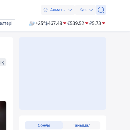
Алматы
Қаз
+25°
$
467.48
€
539.52
₽
5.73
алтері
ық
Соңғы
Танымал