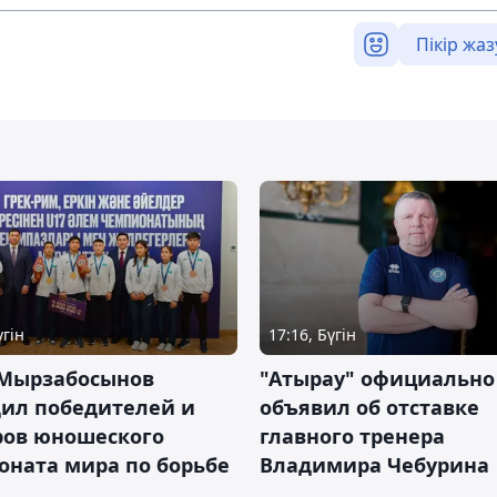
Пікір жаз
үгін
17:16, Бүгін
 Мырзабосынов
"Атырау" официально
дил победителей и
объявил об отставке
ров юношеского
главного тренера
оната мира по борьбе
Владимира Чебурина