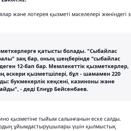
лар және лотерея қызметі мәселелері жөніндегі 
меткерлерге қатысты болады. "Сыбайлас
алы" заң бар, оның шеңберінде "сыбайлас
еген 12-бап бар. Мемлекеттік қызметкерлер,
ң әскери қызметшілері, бұл - шамамен 220
ды: букмекерлік кеңсені, казиноны және
ды", - деді Елнұр Бейсенбаев.
азино қызметіне тыйым салынғанын еске салды.
лардың ұйымдастырушылары үшін қылмыстық