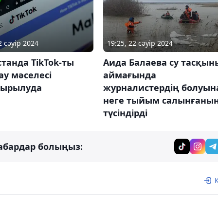
2 сәуір 2024
19:25, 22 сәуір 2024
танда TikTok-ты
Аида Балаева су тасқын
ау мәселесі
аймағында
тырылуда
журналистердің болуын
неге тыйым салынғаны
түсіндірді
абардар болыңыз: