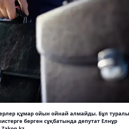
ерлер құмар ойын ойнай алмайды. Бұл турал
алистерге берген сұқбатында депутат Елнұр
Zakon.kz.