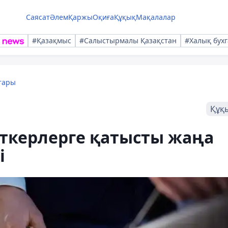
Саясат
Әлем
Қаржы
Оқиға
Құқық
Мақалалар
#Қазақмыс
#Салыстырмалы Қазақстан
#Халық бухг
тары
Құқ
ткерлерге қатысты жаңа
і