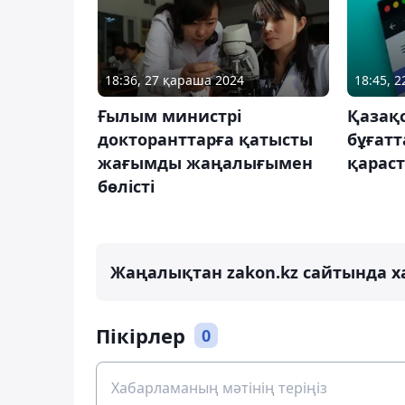
18:36, 27 қараша 2024
18:45, 2
Ғылым министрі
Қазақс
докторанттарға қатысты
бұғатт
жағымды жаңалығымен
қарас
бөлісті
Жаңалықтан zakon.kz сайтында х
Пікірлер
0