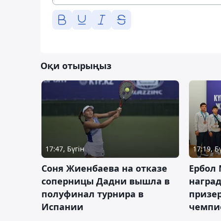
Оқи отырыңыз
17:47, Бүгін
17:19, Б
Соня Жиенбаева на отказе
Ербол
соперницы Дадни вышла в
награ
полуфинал турнира в
призе
Испании
чемпи