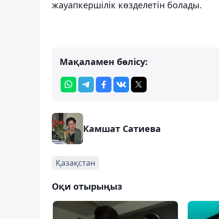
жауапкершілік көзделетін болады.
Мақаламен бөлісу:
Камшат Сатиева
Қазақстан
Оқи отырыңыз