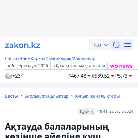
Қаз
Саясат
Әлем
Қаржы
Оқиға
Құқық
Мақалалар
#Референдум-2026
#Қазақстан мақтанышы
+23°
$
467.48
€
539.52
₽
5.73
Басты
Барлық жаңалықтар
Құқық жаңалықтары
Құқық
19:41, 22 сәуір 2024
Ақтауда балаларының
көзінше әйеліне күш