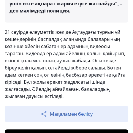
үшін өзге ақпарат жария етуге жатпайды", -
деп мәлімдеді полиция.
21 сәуірде әлеуметтік желіде Ақтаудағы тұрғын үй
кешендерінің баспалдақ алаңында балаларының
көзінше әйелін сабаған ер адамның видеосы
тараған. Видеода ер адам әйелінің қолын қайырып,
екінші қолымен оның аузын жабады. Осы кезде
біреу келіп қалып, ол әйелді жібере салады. Бөтен
адам кеткен соң ол өзінің басбұзар әрекетіне қайта
кіріседі. Бұл жолы әрекет жеделсаты ішінде
жалғасады. Әйелдің айғайлаған, балалардың
жылаған дауысы естіледі.
Мақаламен бөлісу