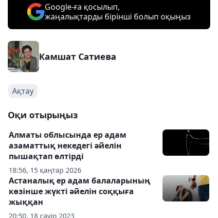
Google-ға қосылып,
жаңалықтарды бірінші болып оқыңыз
Камшат Сатиева
Ақтау
Оқи отырыңыз
Алматы облысында ер адам
азаматтық некедегі әйелін
пышақтап өлтірді
18:56, 15 қаңтар 2026
Астаналық ер адам балаларының
көзінше жүкті әйелін соққыға
жыққан
20:50, 18 сәуір 2023