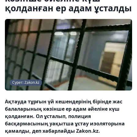
қолданған ер адам ұсталды
Сурет: Zakon.kz
Ақтауда тұрғын үй кешендерінің бірінде жас
балаларының көзінше ер адам әйеліне күш
қолданған. Ол ұсталып, полиция
басқармасының уақытша ұстау изоляторына
қамалды, деп хабарлайды Zakon.kz.