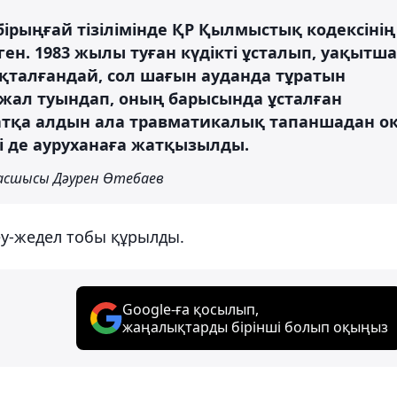
 бірыңғай тізілімінде ҚР Қылмыстық кодексінің
лген. 1983 жылы туған күдікті ұсталып, уақытша
қталғандай, сол шағын ауданда тұратын
жал туындап, оның барысында ұсталған
матқа алдын ала травматикалық тапаншадан о
і де ауруханаға жатқызылды.
асшысы Дәурен Өтебаев
еу-жедел тобы құрылды.
Google-ға қосылып,
жаңалықтарды бірінші болып оқыңыз