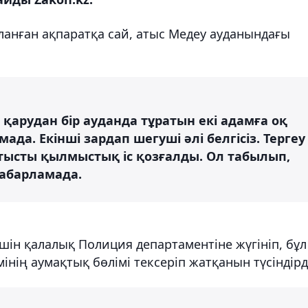
ланған ақпаратқа сай, атыс Медеу ауданындағы
 қарудан бір ауданда тұратын екі адамға оқ
мада. Екінші зардап шегуші әлі белгісіз. Тергеу
атысты қылмыстық іс қозғалды. Ол табылып,
хабарламада.
шін қалалық Полиция департаментіне жүгініп, бұл
інің аумақтық бөлімі тексеріп жатқанын түсіндірд