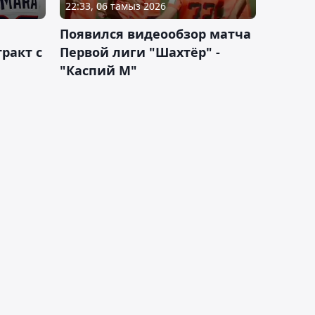
22:33, 06 тамыз 2026
Появился видеообзор матча
ракт с
Первой лиги "Шахтёр" -
"Каспий М"