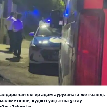
лдарынан екі ер адам ауруханаға жеткізілді.
әліметінше, күдікті уақытша ұстау
йды Zakon.kz.