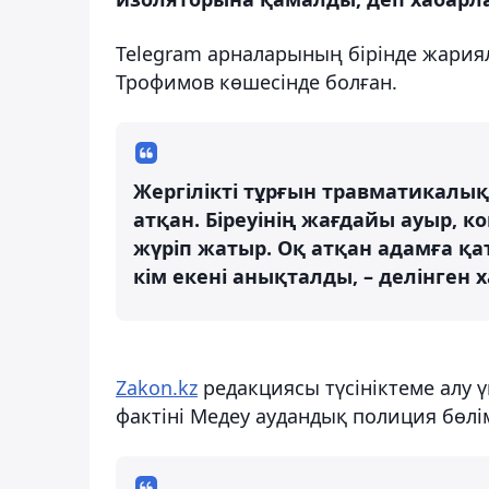
Telegram арналарының бірінде жария
Трофимов көшесінде болған.
Жергілікті тұрғын травматикалық
атқан. Біреуінің жағдайы ауыр, ко
жүріп жатыр. Оқ атқан адамға қ
кім екені анықталды, – делінген 
Zakon.kz
редакциясы түсініктеме алу ү
фактіні Медеу аудандық полиция бөлім