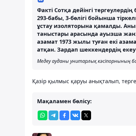
Факті Сотқа дейінгі тергеулердің
293-бабы, 3-бөлігі бойынша тірке
ұстау изоляторына қамалды. Аны
таныстары арасында ауызша жан
азамат 1973 жылы туған екі аза
атқан. Зардап шеккендердің екеу
Медеу ауданы унитарлық кәсіпорнының б
Қазір қылмыс қаруы анықталып, терг
Мақаламен бөлісу: