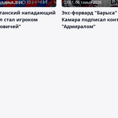
06 тамыз 2026
23:07, 06 тамыз 2026
станский нападающий
Экс-форвард "Барыса"
л стал игроком
Камара подписал конт
новичей"
"Адмиралом"