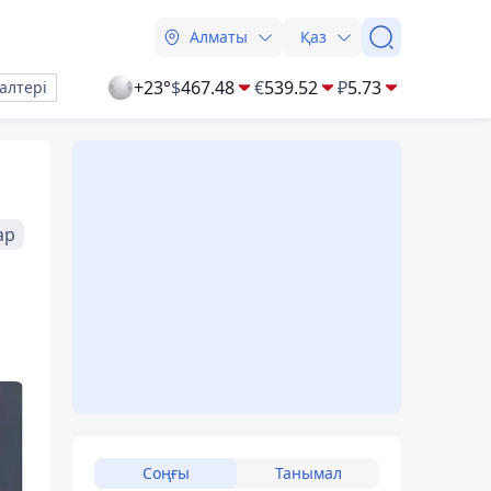
Алматы
Қаз
+23°
$
467.48
€
539.52
₽
5.73
алтері
ар
Соңғы
Танымал