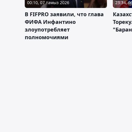
00:10, 07 тамыз 2026
23:34, 
В FIFPRO заявили, что глава
Казах
ФИФА Инфантино
Тореку
злоупотребляет
"Бара
полномочиями