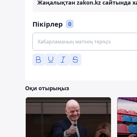
Жаңалықтан zakon.kz сайтында х
Пікірлер
0
Оқи отырыңыз