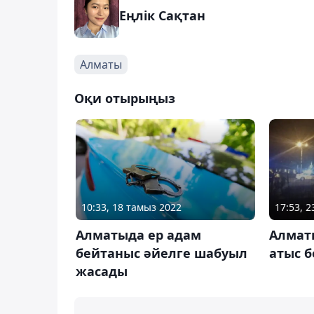
Еңлік Сақтан
Алматы
Оқи отырыңыз
10:33, 18 тамыз 2022
17:53, 
Алматыда ер адам
Алмат
бейтаныс әйелге шабуыл
атыс 
жасады