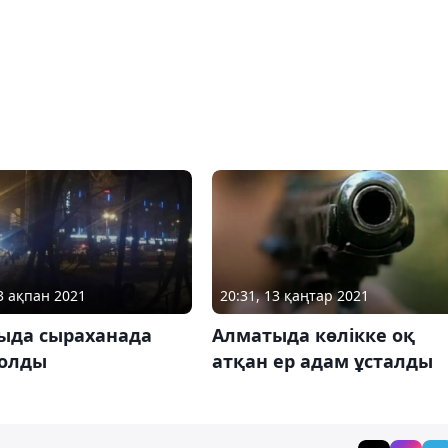
23 ақпан 2021
20:31, 13 қаңтар 2021
ыда сыраханада
Алматыда көлікке оқ
болды
атқан ер адам ұсталды