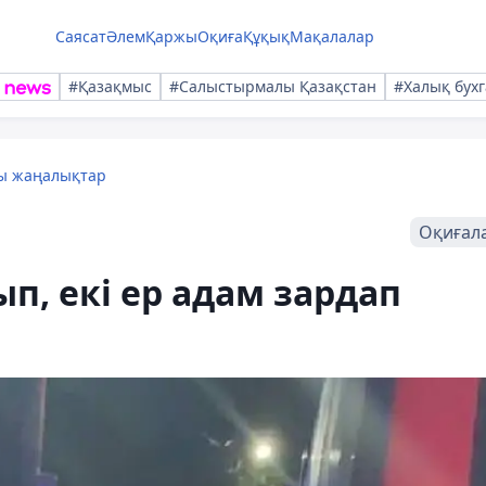
Саясат
Әлем
Қаржы
Оқиға
Құқық
Мақалалар
#Қазақмыс
#Салыстырмалы Қазақстан
#Халық бухг
лы жаңалықтар
Оқиғал
п, екі ер адам зардап