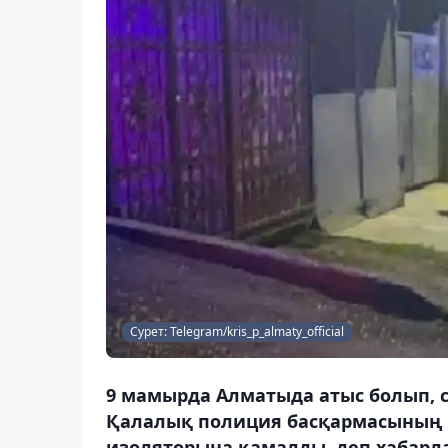
Сурет: Telegram/kris_p_almaty_official
9 мамырда Алматыда атыс болып, са
Қалалық полиция басқармасының м
изоляторына қамалды, деп хабарла