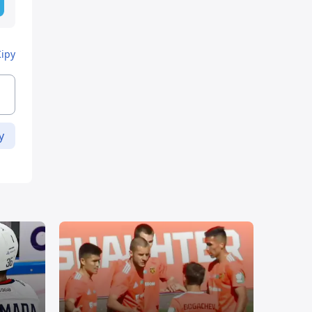
Кіру
у