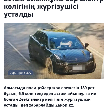
көлігінің жүргізушісі
ұсталды
Сурет: polisia.kz
Алматыда полицейлер жол ережесін 189 рет
бұзып, 6,5 млн теңгеден астам айыппұлға ие
болған Zeekr электр көлігінің жүргізушісін
ұстады, деп хабарлайды Zakon.kz.