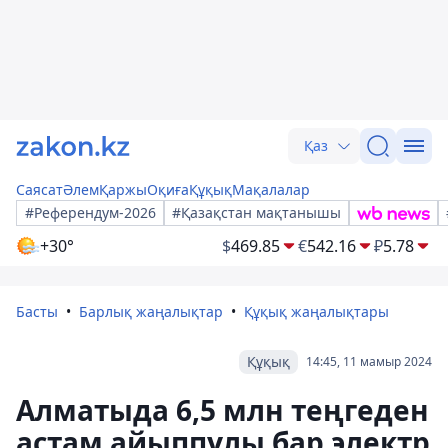
Қаз
Саясат
Әлем
Қаржы
Оқиға
Құқық
Мақалалар
#Референдум-2026
#Қазақстан мақтанышы
+30°
$
469.85
€
542.16
₽
5.78
Басты
Барлық жаңалықтар
Құқық жаңалықтары
Құқық
14:45, 11 мамыр 2024
Алматыда 6,5 млн теңгеден
астам айыппұлы бар электр