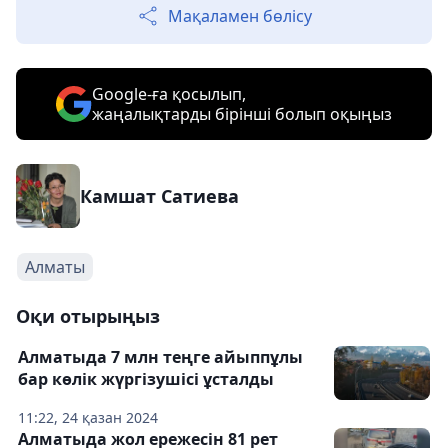
Мақаламен бөлісу
Google-ға қосылып,
жаңалықтарды бірінші болып оқыңыз
Камшат Сатиева
Алматы
Оқи отырыңыз
Алматыда 7 млн теңге айыппұлы
бар көлік жүргізушісі ұсталды
11:22, 24 қазан 2024
Алматыда жол ережесін 81 рет