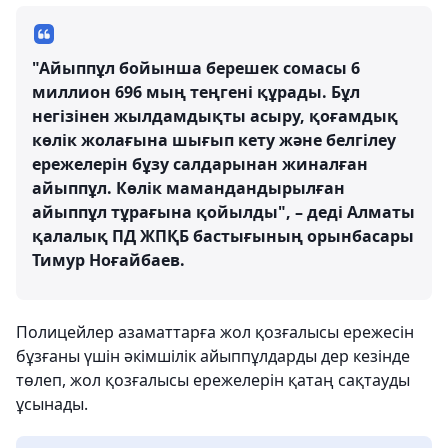
"Айыппұл бойынша берешек сомасы 6
миллион 696 мың теңгені құрады. Бұл
негізінен жылдамдықты асыру, қоғамдық
көлік жолағына шығып кету және белгілеу
ережелерін бұзу салдарынан жиналған
айыппұл. Көлік мамандандырылған
айыппұл тұрағына қойылды", – деді Алматы
қалалық ПД ЖПҚБ бастығының орынбасары
Тимур Ноғайбаев.
Полицейлер азаматтарға жол қозғалысы ережесін
бұзғаны үшін әкімшілік айыппұлдарды дер кезінде
төлеп, жол қозғалысы ережелерін қатаң сақтауды
ұсынады.