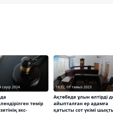
9 сәуір 2024
19:32, 01 тамыз 2023
ада
Ақтөбеде ұлын өлтірді д
лендірілген темір
айыпталған ер адамға
зетінің экс-
қатысты сот үкімі шықт