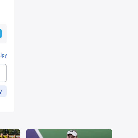
Кіру
у