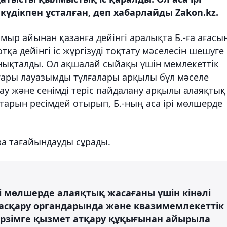
үдікпен ұсталған, деп хабарлайды Zakon.kz.
ыр айынан қазанға дейінгі аралықта Б.-ға ағасы
қа дейінгі іс жүргізуді тоқтату мәселесін шешуге
 анықталды. Ол ақшалай сыйақы үшін мемлекеттік
ары лауазымды тұлғалары арқылы бұл мәселе
ау және сенімді теріс пайдалану арқылы алаяқтық
арын ресімдей отырып, Б.-ның аса ірі мөлшерде
за тағайындауды сұрады.
рі мөлшерде алаяқтық жасағаны үшін кінәлі
і басқару органдарында және квазимемлекеттік
мерзімге қызмет атқару құқығынан айырыла