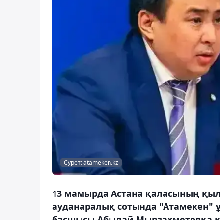
Сурет: atameken.kz
13 мамырда Астана қаласының қыл
ауданаралық сотында "Атамекен" 
басшысы Абылай Мырзахметовқа қа