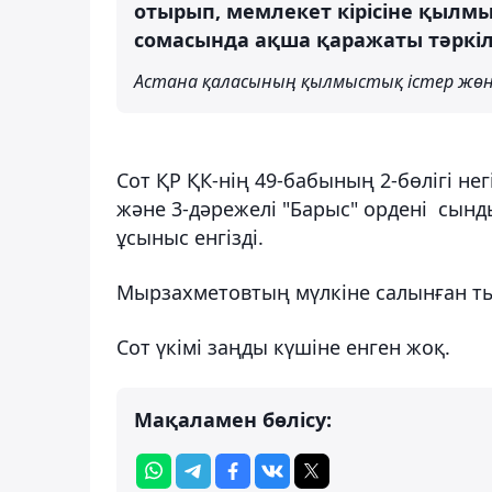
отырып, мемлекет кірісіне қылм
сомасында ақша қаражаты тәркіл
Астана қаласының қылмыстық істер жөн
Сот ҚР ҚК-нің 49-бабының 2-бөлігі не
және 3-дәрежелі "Барыс" ордені сын
ұсыныс енгізді.
Мырзахметовтың мүлкіне салынған т
Сот үкімі заңды күшіне енген жоқ.
Мақаламен бөлісу: