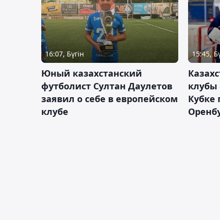
16:07, Бүгін
15:45, Б
Юный казахстанский
Казах
футболист Султан Даулетов
клубы 
заявил о себе в европейском
Кубке 
клубе
Оренбу