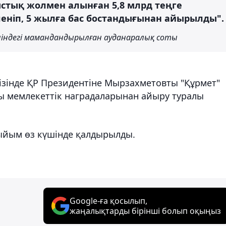
ыстық жолмен алынған 5,8 млрд теңге
еніп, 5 жылға бас бостандығынан айырылды"
індегі мамандандырылған ауданаралық соты
гізінде ҚР Президентіне Мырзахметовты "Құрмет"
ды мемлекеттік наградаларынан айыру туралы
ыйым өз күшінде қалдырылды.
Google-ға қосылып,
жаңалықтарды бірінші болып оқыңыз