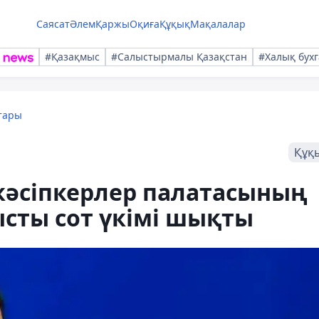
Саясат
Әлем
Қаржы
Оқиға
Құқық
Мақалалар
#Қазақмыс
#Салыстырмалы Қазақстан
#Халық бухг
тары
Құқ
кәсіпкерлер палатасының
сты сот үкімі шықты