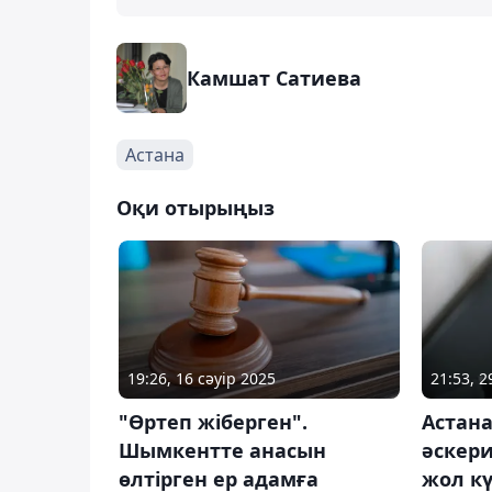
Камшат Сатиева
Астана
Оқи отырыңыз
19:26, 16 сәуір 2025
21:53, 2
"Өртеп жіберген".
Астан
Шымкентте анасын
әскери
өлтірген ер адамға
жол кү