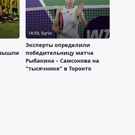
14:59, Бүгін
Эксперты определили
 вышли
победительницу матча
Рыбакина – Самсонова на
"тысячнике" в Торонто