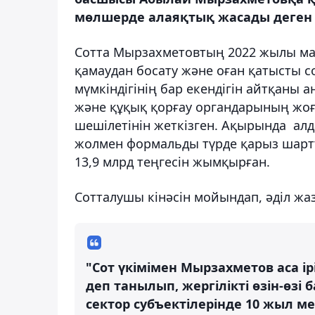
мөлшерде алаяқтық жасады деген к
Сотта Мырзахметовтың 2022 жылы мам
қамаудан босату және оған қатысты сот
мүмкіндігінің бар екендігін айтқаны
және құқық қорғау органдарының жоғ
шешілетінін жеткізген. Ақырында алд
жолмен формальды түрде қарыз шартт
13,9 млрд теңгесін жымқырған.
Сотталушы кінәсін мойындап, әділ жа
"Сот үкімімен Мырзахметов аса і
деп танылып, жергілікті өзін-өз
сектор субъектілерінде 10 жыл 