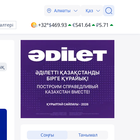
Алматы
Қаз
+32°
$
469.93
€
541.64
₽
5.71
алтері
ық
Соңғы
Танымал