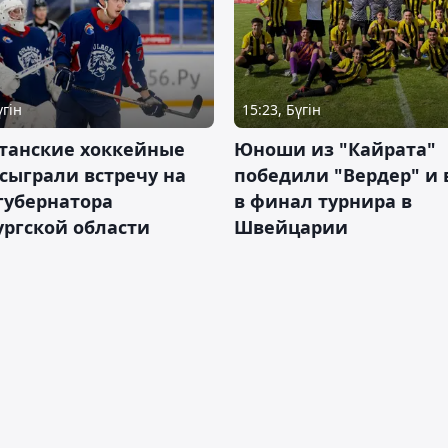
үгін
15:23, Бүгін
станские хоккейные
Юноши из "Кайрата"
сыграли встречу на
победили "Вердер" и
губернатора
в финал турнира в
ргской области
Швейцарии