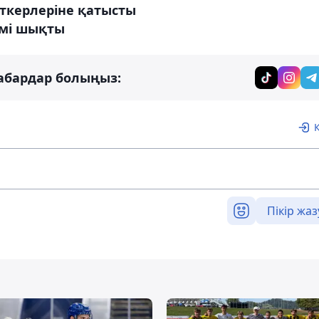
ткерлеріне қатысты
імі шықты
абардар болыңыз:
Пікір жаз