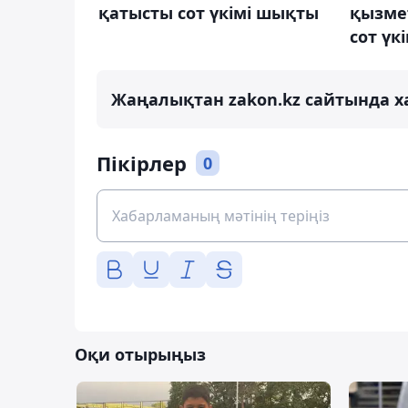
қатысты сот үкімі шықты
қызме
сот үк
Жаңалықтан zakon.kz сайтында х
Пікірлер
0
Оқи отырыңыз