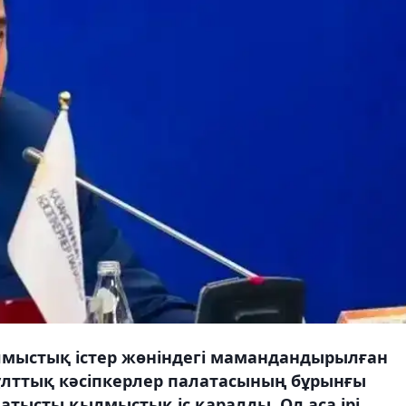
мыстық істер жөніндегі мамандандырылған
ұлттық кәсіпкерлер палатасының бұрынғы
тысты қылмыстық іс қаралды. Ол аса ірі