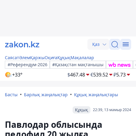
Қаз
Саясат
Әлем
Қаржы
Оқиға
Құқық
Мақалалар
#Референдум-2026
#Қазақстан мақтанышы
+33°
$
467.48
€
539.52
₽
5.73
Басты
Барлық жаңалықтар
Құқық жаңалықтары
Құқық
22:39, 13 мамыр 2024
Павлодар облысында
педофил 20 жылға