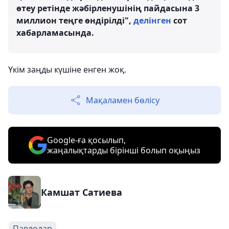
өтеу ретінде жәбірленушінің пайдасына 3
миллион теңге өндірілді",
делінген
сот
хабарламасында.
Үкім заңды күшіне енген жоқ.
Мақаламен бөлісу
Google-ға қосылып,
жаңалықтарды бірінші болып оқыңыз
Камшат Сатиева
Павлодар