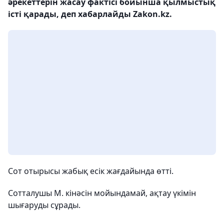
әрекеттерін жасау фактісі бойынша қылмыстық
істі қарады, деп хабарлайды Zakon.kz.
Сот отырысы жабық есік жағдайында өтті.
Сотталушы М. кінәсін мойындамай, ақтау үкімін
шығаруды сұрады.