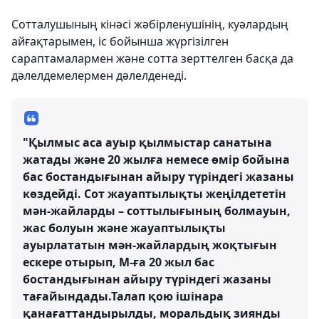
Сотталушының кінәсі жәбірленушінің, куәлардың
айғақтарымен, іс бойынша жүргізілген
сараптамалармен және сотта зерттелген басқа да
дәлелдемелермен дәлелденеді.
"Қылмыс аса ауыр қылмыстар санатына
жатады және 20 жылға немесе өмір бойына
бас бостандығынан айыру түріндегі жазаны
көздейді. Сот жауаптылықты жеңілдететін
мән-жайларды – соттылығының болмауын,
жас болуын және жауаптылықты
ауырлататын мән-жайлардың жоқтығын
ескере отырып, М-ға 20 жыл бас
бостандығынан айыру түріндегі жазаны
тағайындады.Талап қою ішінара
қанағаттандырылды, моральдық зиянды