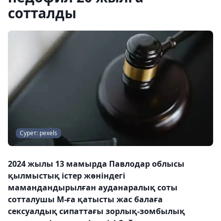
сотталды
Сурет: pexels
2024 жылы 13 мамырда Павлодар облысы
қылмыстық істер жөніндегі
мамандандырылған ауданаралық соты
сотталушы М-ға қатысты жас балаға
сексуалдық сипаттағы зорлық-зомбылық