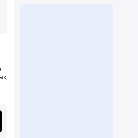
а
тық