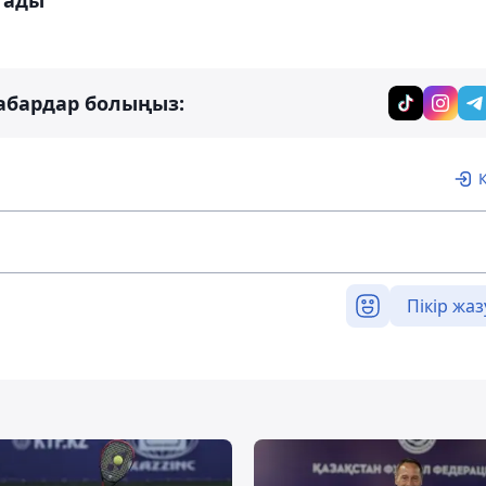
тады
абардар болыңыз:
Пікір жаз