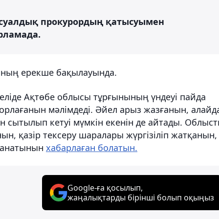
ссуалдық прокурордың қатысуымен
арламада.
ының ерекше бақылауында.
желіде Ақтөбе облысы тұрғынының үндеуі пайда
орлағанын мәлімдеді. Әйел арыз жазғанын, алайд
 сытылып кетуі мүмкін екенін де айтады. Облыс
нын, қазір тексеру шаралары жүргізіліп жатқанын,
ланатынын
хабарлаған болатын.
Google-ға қосылып,
жаңалықтарды бірінші болып оқыңыз