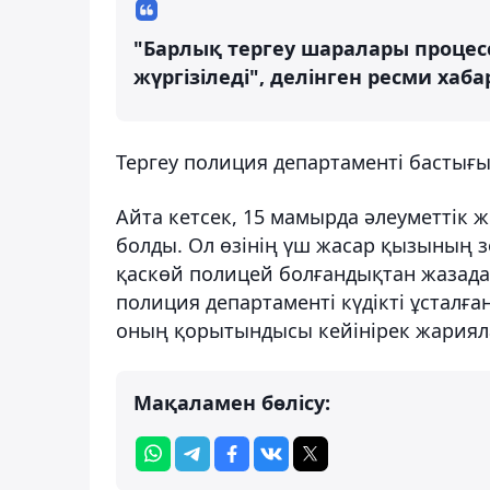
"Барлық тергеу шаралары проце
жүргізіледі", делінген ресми хаб
Тергеу полиция департаменті бастығ
Айта кетсек, 15 мамырда әлеуметтік 
болды. Ол өзінің үш жасар қызының з
қаскөй полицей болғандықтан жазадан
полиция департаменті күдікті ұсталға
оның қорытындысы кейінірек жария
Мақаламен бөлісу: