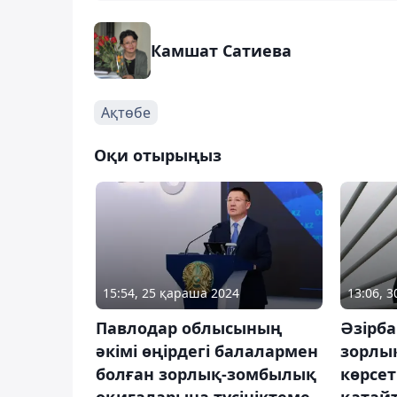
Камшат Сатиева
Ақтөбе
Оқи отырыңыз
15:54, 25 қараша 2024
13:06, 
Павлодар облысының
Әзірб
әкімі өңірдегі балалармен
зорлы
болған зорлық-зомбылық
көрсет
оқиғаларына түсініктеме