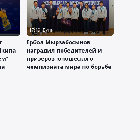
17:19, Бүгін
т
Ербол Мырзабосынов
Шкипа
наградил победителей и
ем"
призеров юношеского
на
чемпионата мира по борьбе