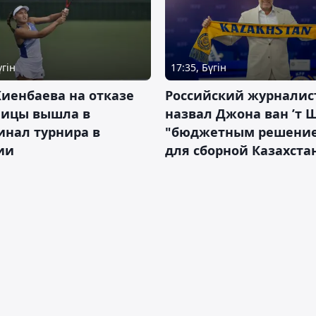
үгін
17:35, Бүгін
иенбаева на отказе
Российский журналис
ницы вышла в
назвал Джона ван ’т 
инал турнира в
"бюджетным решени
ии
для сборной Казахста