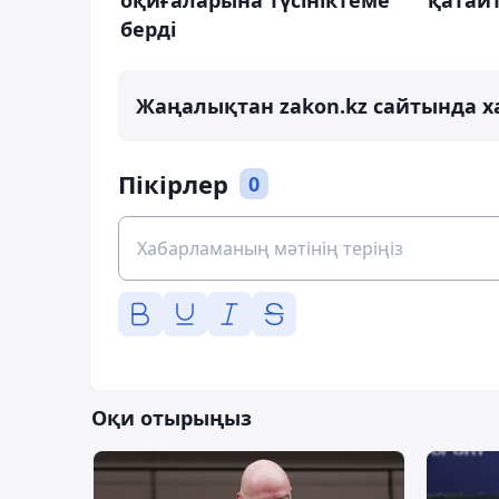
қатай
берді
Жаңалықтан zakon.kz сайтында х
Пікірлер
0
Оқи отырыңыз