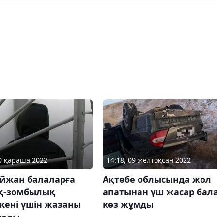
14:18, 09 желтоқсан 2022
30 қараша 2022
Ақтөбе облысында жол
айжан балаларға
апатынан үш жасар бал
қ-зомбылық
көз жұмды
кені үшін жазаны