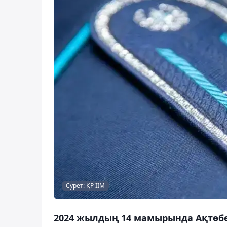
Сурет: ҚР ІІМ
2024 жылдың 14 мамырында Ақтөбе