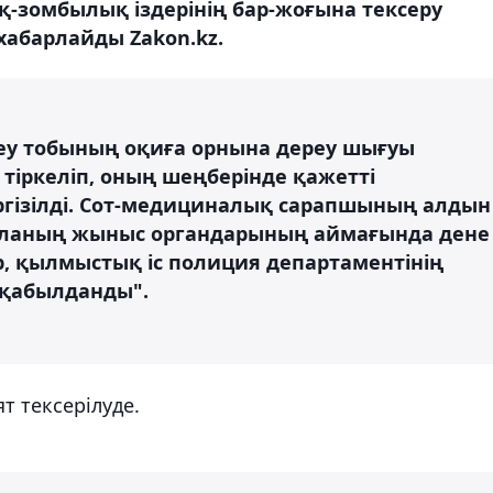
-зомбылық іздерінің бар-жоғына тексеру
 хабарлайды Zakon.kz.
еу тобының оқиға орнына дереу шығуы
 тіркеліп, оның шеңберінде қажетті
ргізілді. Сот-медициналық сарапшының алдын
баланың жыныс органдарының аймағында дене
, қылмыстық іс полиция департаментінің
 қабылданды".
 тексерілуде.