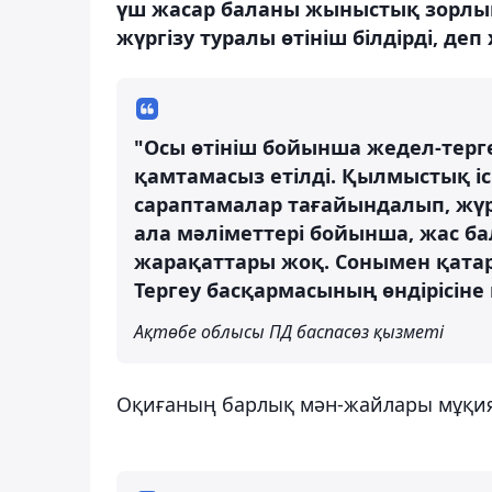
үш жасар баланы жыныстық зорлық
жүргізу туралы өтініш білдірді, деп
"Осы өтініш бойынша жедел-терг
қамтамасыз етілді. Қылмыстық іс
сараптамалар тағайындалып, жү
ала мәліметтері бойынша, жас 
жарақаттары жоқ. Сонымен қатар
Тергеу басқармасының өндірісіне
Ақтөбе облысы ПД баспасөз қызметі
Оқиғаның барлық мән-жайлары мұқият