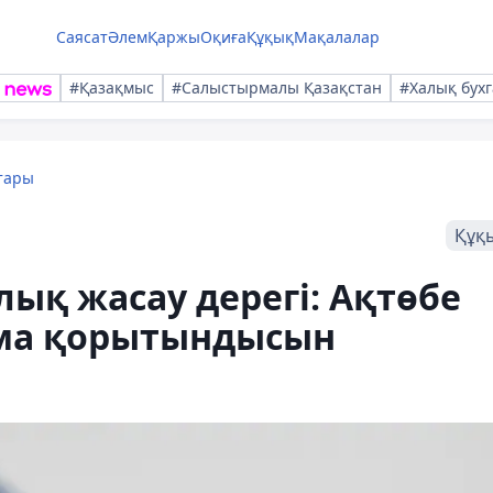
Саясат
Әлем
Қаржы
Оқиға
Құқық
Мақалалар
#Қазақмыс
#Салыстырмалы Қазақстан
#Халық бухг
тары
Құқ
лық жасау дерегі: Ақтөбе
ама қорытындысын