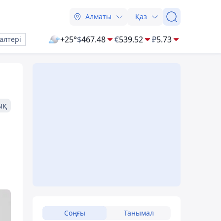
Алматы
Қаз
+25°
$
467.48
€
539.52
₽
5.73
алтері
ық
Соңғы
Танымал