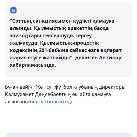
"Соттың санкциясымен күдікті қамауға
алынды. Қылмыстық әрекеттің басқа
эпизодтары тексерілуде. Тергеу
жалғасуда. Қылмыстық-процестік
кодексінің 201-бабына сәйкес өзге ақпарат
жария етуге жатпайды", делінген Антикор
хабарламасында.
Бұған дейін "Жетісу" футбол клубының директоры
Қалмұхамет Дөңсебаевтың екі айға қамауға
алынғаны
белгілі болған еді
.