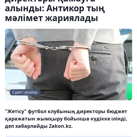
алынды: Антикор тың
мәлімет жариялады
Сурет: pixabay
"Жетісу" футбол клубының директоры бюджет
қаражатын жымқыру бойынша күдікке ілінді,
деп хабарлайды Zakon.kz.