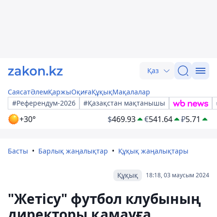
Қаз
Саясат
Әлем
Қаржы
Оқиға
Құқық
Мақалалар
#Референдум-2026
#Қазақстан мақтанышы
+30°
$
469.93
€
541.64
₽
5.71
Басты
Барлық жаңалықтар
Құқық жаңалықтары
Құқық
18:18, 03 маусым 2024
"Жетісу" футбол клубының
директоры қамауға