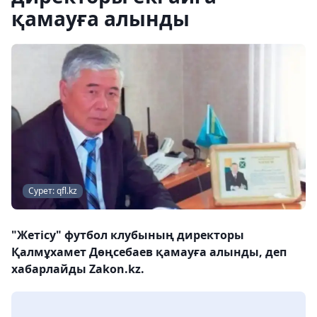
қамауға алынды
Сурет: qfl.kz
"Жетісу" футбол клубының директоры
Қалмұхамет Дөңсебаев қамауға алынды, деп
хабарлайды Zakon.kz.