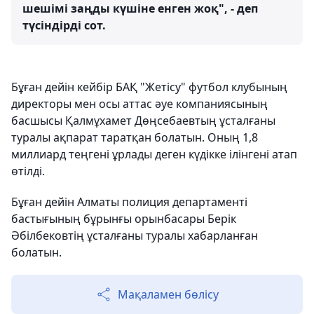
шешімі заңды күшіне енген жоқ", - деп
түсіндірді сот.
Бұған дейін кейбір БАҚ "Жетісу" футбол клубының
директоры мен осы аттас әуе компаниясының
басшысы Қалмұхамет Дөңсебаевтың ұсталғаны
туралы ақпарат таратқан болатын. Оның 1,8
миллиард теңгені ұрлады деген күдікке ілінгені атап
өтілді.
Бұған дейін Алматы полиция департаменті
бастығының бұрынғы орынбасары Берік
Әбілбековтің ұсталғаны туралы хабарланған
болатын.
Мақаламен бөлісу