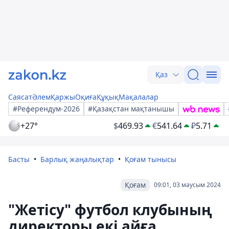
Қаз
Саясат
Әлем
Қаржы
Оқиға
Құқық
Мақалалар
#Референдум-2026
#Қазақстан мақтанышы
+27°
$
469.93
€
541.64
₽
5.71
Басты
Барлық жаңалықтар
Қоғам тынысы
Қоғам
09:01, 03 маусым 2024
"Жетісу" футбол клубының
директоры екі айға