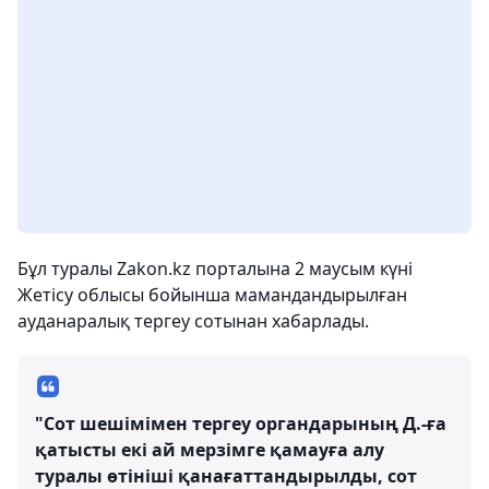
Бұл туралы Zakon.kz порталына 2 маусым күні
Жетісу облысы бойынша мамандандырылған
ауданаралық тергеу сотынан хабарлады.
"Сот шешімімен тергеу органдарының Д.-ға
қатысты екі ай мерзімге қамауға алу
туралы өтініші қанағаттандырылды, сот