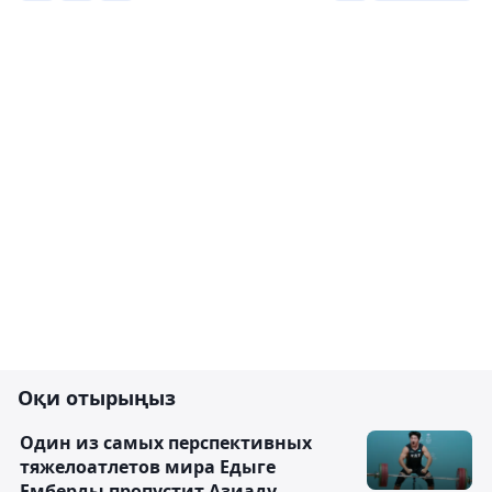
Оқи отырыңыз
Один из самых перспективных
тяжелоатлетов мира Едыге
Емберды пропустит Азиаду