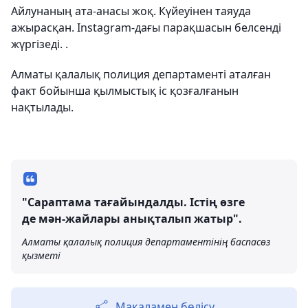
Айлунаның ата-анасы жоқ. Күйеуінен таяуда
ажырасқан. Instagram-дағы парақшасын белсенді
жүргізеді. .
Алматы қалалық полиция департаменті аталған
факт бойынша қылмыстық іс қозғалғанын
нақтылады.
"Сараптама тағайындалды. Істің өзге
де мән-жайлары анықталып жатыр".
Алматы қалалық полиция департаментінің баспасөз
қызметі
Мақаламен бөлісу