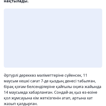
нақтылады.
Әртүрлі дереккөз мәліметтеріне сүйенсек, 11
маусым кешкі сағат 7-де қыздың денесі табылған,
бірақ қоғам белсенділеріне қайғылы оқиға жайында
14 маусымда хабарланған. Сондай-ақ қыз өз-өзіне
қол жұмсауына кім жеткізгенін атап, артына хат
жазып қалдырған.