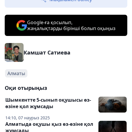
Google-ға қосылып,
жаңалықтарды бірінші болып оқыңыз
Камшат Сатиева
Алматы
Оқи отырыңыз
Шымкентте 5-сынып оқушысы өз-
өзіне қол жұмсады
14:10, 07 наурыз 2025
Алматыда оқушы қыз өз-өзіне қол
жұмсады