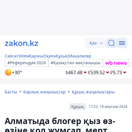
Қаз
Саясат
Әлем
Қаржы
Оқиға
Құқық
Мақалалар
#Референдум-2026
#Қазақстан мақтанышы
+30°
$
467.48
€
539.52
₽
5.73
Басты
Барлық жаңалықтар
Құқық жаңалықтары
Құқық
17:22, 14 маусым 2024
Алматыда блогер қыз өз-
өзіне қол жұмсап, мерт