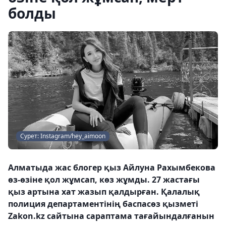
болды
Сурет: Instagram/hey_aimoon
Алматыда жас блогер қыз Айлуна Рахымбекова
өз-өзіне қол жұмсап, көз жұмды. 27 жастағы
қыз артына хат жазып қалдырған. Қалалық
полиция департаментінің баспасөз қызметі
Zakon.kz сайтына сараптама тағайындалғанын