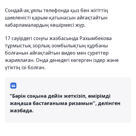
Сондай-ақ ұялы телефонда қыз бен жігіттің
шиеленісті қарым-қатынасын айғақтайтын
хабарламалардың көшірмесі жүр.
17 сәуірдегі соңғы жазбасында Рахымбекова
тұрмыстық зорлық-зомбылықтың құрбаны
болғанын айғақтайтын видео мен суреттер
жариялаған. Онда денедегі көгерген іздер және
үтіктің ізі болған.
"Бәрін соңына дейін жеткізіп, өмірімді
жаңаша бастағаныма ризамын", делінген
жазбада.