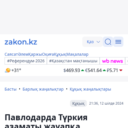
Қаз
Саясат
Әлем
Қаржы
Оқиға
Құқық
Мақалалар
#Референдум-2026
#Қазақстан мақтанышы
+31°
$
469.93
€
541.64
₽
5.71
Басты
Барлық жаңалықтар
Құқық жаңалықтары
Құқық
21:36, 12 шілде 2024
Павлодарда Түркия
азаматы жауапқа