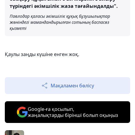
түріндегі әкімшілік жаза тағайындалды".
Павлодар қаласы әкімшілік құқық бұзушылықтар
жөніндегі мамандандырылған сотының баспасөз
қызметі
Қаулы заңды күшіне енген жоқ.
Мақаламен бөлісу
Google-ға қосылып,
жаңалықтарды бірінші болып оқыңыз