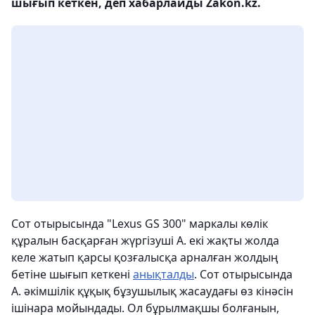
шығып кеткен, деп хабарлайды Zakon.kz.
Сот отырысында "Lexus GS 300" маркалы көлік
құралын басқарған жүргізуші А. екі жақты жолда
келе жатып қарсы қозғалысқа арналған жолдың
бетіне шығып кеткені
анықталды
. Сот отырысында
А. әкімшілік құқық бұзушылық жасаудағы өз кінәсін
ішінара мойындады. Ол бұрылмақшы болғанын,