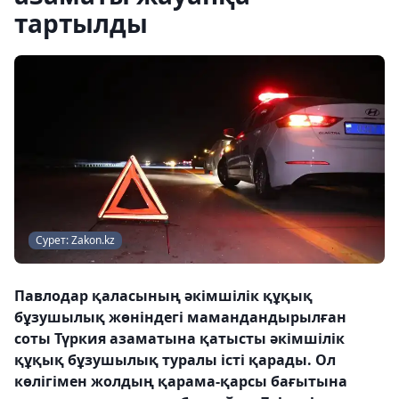
тартылды
Сурет: Zakon.kz
Павлодар қаласының әкімшілік құқық
бұзушылық жөніндегі мамандандырылған
соты Түркия азаматына қатысты әкімшілік
құқық бұзушылық туралы істі қарады. Ол
көлігімен жолдың қарама-қарсы бағытына