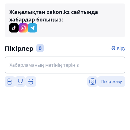
Жаңалықтан zakon.kz сайтында
хабардар болыңыз:
Пікірлер
0
Кіру
Пікір жазу