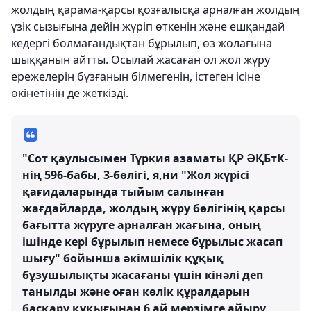
жолдың қарама-қарсы қозғалысқа арналған жолдың
үзік сызығына дейін жүріп өткенін және ешқандай
кедергі болмағандықтан бұрылып, өз жолағына
шыққанын айтты. Осылай жасаған ол жол жүру
ережелерін бұзғанын білмегенін, істеген ісіне
өкінетінін де жеткізді.
"Сот қаулысымен Түркия азаматы ҚР ӘҚБтК-
нің 596-бабы, 3-бөлігі, я,ни "Жол жүрiсi
қағидаларында тыйым салынған
жағдайларда, жолдың жүру бөлiгiнiң қарсы
бағытта жүруге арналған жағына, оның
ішінде кері бұрылып немесе бұрылыс жасап
шығу" бойынша әкімшілік құқық
бұзушылықты жасағаны үшін кінәлі деп
танылды және оған көлік құралдарын
басқару құқығынан 6 ай мерзімге айыру