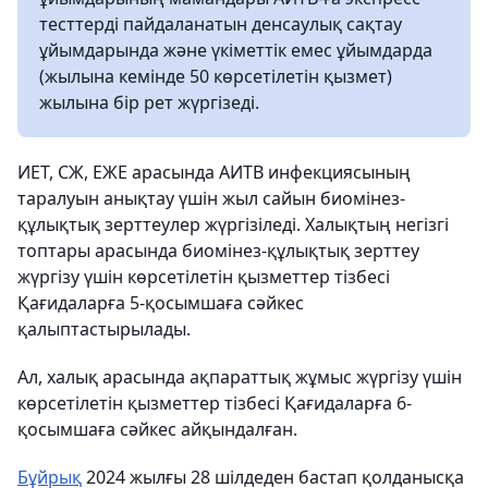
тесттерді пайдаланатын денсаулық сақтау
ұйымдарында және үкіметтік емес ұйымдарда
(жылына кемінде 50 көрсетілетін қызмет)
жылына бір рет жүргізеді.
ИЕТ, СЖ, ЕЖЕ арасында АИТВ инфекциясының
таралуын анықтау үшін жыл сайын биомінез-
құлықтық зерттеулер жүргізіледі. Халықтың негізгі
топтары арасында биомінез-құлықтық зерттеу
жүргізу үшін көрсетілетін қызметтер тізбесі
Қағидаларға 5-қосымшаға сәйкес
қалыптастырылады.
Ал, халық арасында ақпараттық жұмыс жүргізу үшін
көрсетілетін қызметтер тізбесі Қағидаларға 6-
қосымшаға сәйкес айқындалған.
Бұйрық
2024 жылғы 28 шілдеден бастап қолданысқа