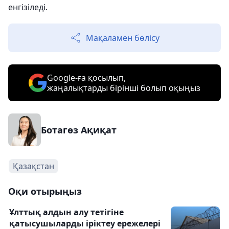
енгізіледі.
Мақаламен бөлісу
Google-ға қосылып,
жаңалықтарды бірінші болып оқыңыз
Ботагөз Ақиқат
Қазақстан
Оқи отырыңыз
Ұлттық алдын алу тетігіне
қатысушыларды іріктеу ережелері