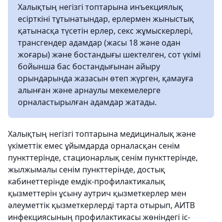
Халықтың негізгі топтарына инъекциялық
есірткіні тұтынатындар, ерлермен жыныстық
қатынасқа түсетін ерлер, секс жұмыскерлері,
трансгендер адамдар (жасы 18 және одан
жоғары) және бостандығы шектелген, сот үкімі
бойынша бас бостандығынан айыру
орындарында жазасын өтеп жүрген, қамауға
алынған және арнаулы мекемелерге
орналастырылған адамдар жатады.
Халықтың негізгі топтарына медициналық және
үкіметтік емес ұйымдарда орналасқан сенім
пункттерінде, стационарлық сенім пункттерінде,
жылжымалы сенім пункттерінде, достық
кабинеттерінде емдік-профилактикалық
қызметтерін ұсыну аутрич қызметкерлер мен
әлеуметтік қызметкерлерді тарта отырып, АИТВ
инфекциясының профилактикасы жөніндегі іс-