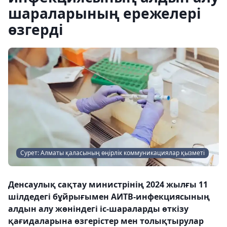
шараларының ережелері
өзгерді
Сурет: Алматы қаласының өңірлік коммуникациялар қызметі
Денсаулық сақтау министрінің 2024 жылғы 11
шілдедегі бұйрығымен АИТВ-инфекциясының
алдын алу жөніндегі іс-шараларды өткізу
қағидаларына өзгерістер мен толықтырулар