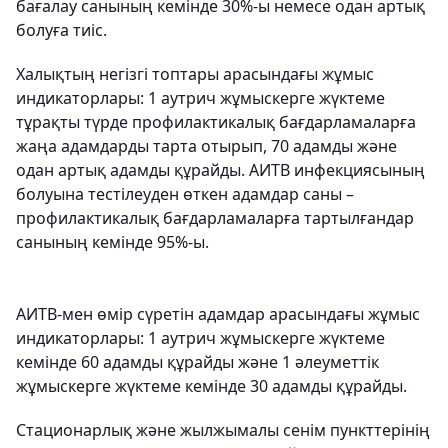
бағалау санының кемінде 30%-ы немесе одан артық
болуға тиіс.
Халықтың негізгі топтары арасындағы жұмыс
индикаторлары: 1 аутрич жұмыскерге жүктеме
тұрақты түрде профилактикалық бағдарламаларға
жаңа адамдарды тарта отырып, 70 адамды және
одан артық адамды құрайды. АИТВ инфекциясының
болуына тестілеуден өткен адамдар саны –
профилактикалық бағдарламаларға тартылғандар
санының кемінде 95%-ы.
АИТВ-мен өмір сүретін адамдар арасындағы жұмыс
индикаторлары: 1 аутрич жұмыскерге жүктеме
кемінде 60 адамды құрайды және 1 әлеуметтік
жұмыскерге жүктеме кемінде 30 адамды құрайды.
Стационарлық және жылжымалы сенім пункттерінің