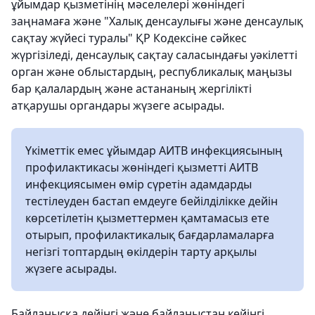
ұйымдар қызметінің мәселелері жөніндегі
заңнамаға және "Халық денсаулығы және денсаулық
сақтау жүйесі туралы" ҚР Кодексіне сәйкес
жүргізіледі, денсаулық сақтау саласындағы уәкілетті
орган және облыстардың, республикалық маңызы
бар қалалардың және астананың жергілікті
атқарушы органдары жүзеге асырады.
Үкіметтік емес ұйымдар АИТВ инфекциясының
профилактикасы жөніндегі қызметті АИТВ
инфекциясымен өмір сүретін адамдарды
тестілеуден бастап емдеуге бейілділікке дейін
көрсетілетін қызметтермен қамтамасыз ете
отырып, профилактикалық бағдарламаларға
негізгі топтардың өкілдерін тарту арқылы
жүзеге асырады.
Байланысқа дейінгі және байланыстан кейінгі