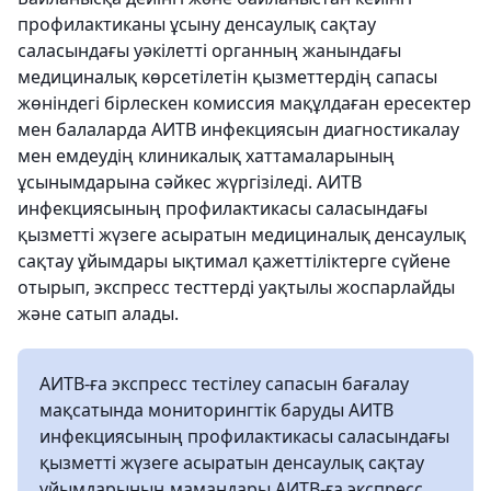
профилактиканы ұсыну денсаулық сақтау
саласындағы уәкілетті органның жанындағы
медициналық көрсетілетін қызметтердің сапасы
жөніндегі бірлескен комиссия мақұлдаған ересектер
мен балаларда АИТВ инфекциясын диагностикалау
мен емдеудің клиникалық хаттамаларының
ұсынымдарына сәйкес жүргізіледі. АИТВ
инфекциясының профилактикасы саласындағы
қызметті жүзеге асыратын медициналық денсаулық
сақтау ұйымдары ықтимал қажеттіліктерге сүйене
отырып, экспресс тесттерді уақтылы жоспарлайды
және сатып алады.
АИТВ-ға экспресс тестілеу сапасын бағалау
мақсатында мониторингтік баруды АИТВ
инфекциясының профилактикасы саласындағы
қызметті жүзеге асыратын денсаулық сақтау
ұйымдарының мамандары АИТВ-ға экспресс