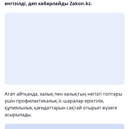
енгізілді, деп хабарлайды Zakon.kz.
Атап айтқанда, халық пен халықтың негізгі топтары
үшін профилактикалық іс-шаралар еріктілік,
құпиялылық қағидаттарын сақтай отырып жүзеге
асырылады.