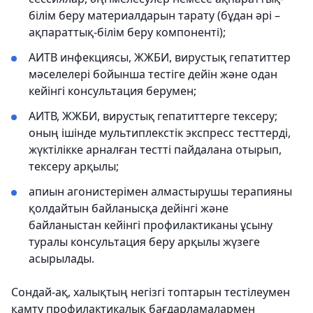
білім беру материалдарын тарату (бұдан әрі –
ақпараттық-білім беру компоненті);
АИТВ инфекциясы, ЖЖБИ, вирустық гепатиттер
мәселелері бойынша тестіге дейін және одан
кейінгі консультация берумен;
АИТВ, ЖЖБИ, вирустық гепатиттерге тексеру;
оның ішінде мультиплекстік экспресс тесттерді,
жүктілікке арналған тестті пайдалана отырып,
тексеру арқылы;
апиын агонистерімен алмастырушы терапияны
қолдайтын байланысқа дейінгі және
байланыстан кейінгі профилактиканы ұсыну
туралы консультация беру арқылы жүзеге
асырылады.
Сондай-ақ, халықтың негізгі топтарын тестілеумен
қамту профилактикалық бағдарламалармен