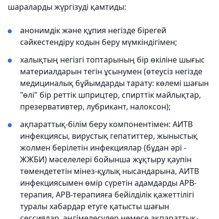
шараларды жүргізуді қамтиды:
анонимдік және құпия негізде бірегей
сәйкестендіру кодын беру мүмкіндігімен;
халықтың негізгі топтарының бір өкіліне шығыс
материалдарын тегін ұсынумен (өтеусіз негізде
медициналық бұйымдарды тарату: көлемі шағын
"өлі" бір реттік шприцтер, спирттік майлықтар,
презервативтер, лубрикант, налоксон);
ақпараттық-білім беру компонентімен: АИТВ
инфекциясы, вирустық гепатиттер, жыныстық
жолмен берілетін инфекциялар (бұдан әрі -
ЖЖБИ) мәселелері бойынша жұқтыру қаупін
төмендететін мінез-құлық нысандарына, АИТВ
инфекциясымен өмір сүретін адамдарды АРВ-
терапия, АРВ-терапияға бейілділік қажеттілігі
туралы хабардар етуге қатысты шағын
сессиялар, әңгімелесулер немесе ақпараттық-