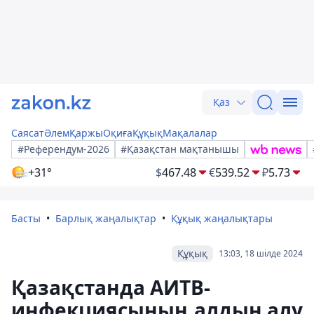
Қаз
Саясат
Әлем
Қаржы
Оқиға
Құқық
Мақалалар
#Референдум-2026
#Қазақстан мақтанышы
+31°
$
467.48
€
539.52
₽
5.73
Басты
Барлық жаңалықтар
Құқық жаңалықтары
Құқық
13:03, 18 шілде 2024
Қазақстанда АИТВ-
инфекциясының алдын алу