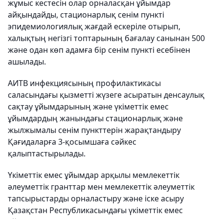
жұмыс кестесін олар орналасқан ұйымдар
айқындайды, стационарлық сенім пункті
эпидемиологиялық жағдай ескеріле отырып,
халықтың негізгі топтарының бағалау санынан 500
және одан көп адамға бір сенім пункті есебінен
ашылады.
АИТВ инфекциясының профилактикасы
саласындағы қызметті жүзеге асыратын денсаулық
сақтау ұйымдарының және үкіметтік емес
ұйымдардың жанындағы стационарлық және
жылжымалы сенім пункттерін жарақтандыру
Қағидаларға 3-қосымшаға сәйкес
қалыптастырылады.
Үкіметтік емес ұйымдар арқылы мемлекеттік
әлеуметтік гранттар мен мемлекеттік әлеуметтік
тапсырыстарды орналастыру және іске асыру
Қазақстан Республикасындағы үкіметтік емес