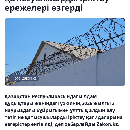
ережелері өзгерді
Фото: Zakon.kz
Қазақстан Республикасындағы Адам
құқықтары жөніндегі уәкілнің 2026 жылғы 3
наурыздағы бұйрығымен ұлттық алдын алу
тетігіне қатысушыларды іріктеу қағидаларына
өзгерістер енгізілді, деп хабарлайды Zakon.kz.