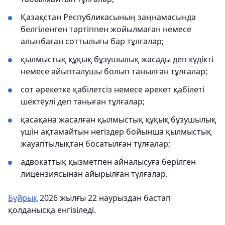
Қазақстан Республикасының заңнамасында
белгіленген тәртіппен жойылмаған немесе
алынбаған соттылығы бар тұлғалар;
қылмыстық құқық бұзушылық жасады деп күдікті
немесе айыпталушы болып танылған тұлғалар;
сот әрекетке қабілетсіз немесе әрекет қабілеті
шектеулі деп таныған тұлғалар;
қасақана жасалған қылмыстық құқық бұзушылық
үшін ақтамайтын негіздер бойынша қылмыстық
жауаптылықтан босатылған тұлғалар;
адвокаттық қызметпен айналысуға берілген
лицензиясынан айырылған тұлғалар.
Бұйрық
2026 жылғы 22 наурыздан бастап
қолданысқа енгізіледі.