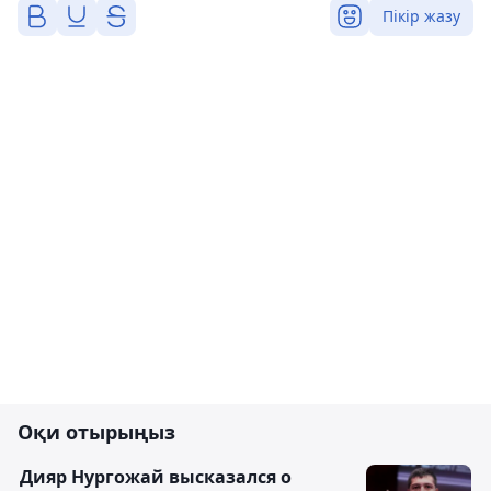
Пікір жазу
Оқи отырыңыз
Дияр Нургожай высказался о