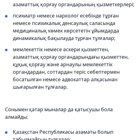
азаматтық қорғау органдарының қызметкерлері;
психиатр немесе нарколог есебінде тұрған
немесе психикалық денсаулық саласында
медициналық көмек көрсететін ұйымдарда
динамикалық бақылауда тұрған тұлғалар;
мемлекеттік немесе әскери қызметтен,
азаматтық қорғау органдарындағы қызметтен,
құқық қорғау және арнаулы мемлекеттік
органдардан, соттардан теріс себептермен
босатылған немесе адвокаттар алқасынан
шығарылған тұлғалар.
Сонымен қатар мыналар да қатысушы бола
алмайды:
Қазақстан Республикасы азаматы болып
табылмайтын тұлғалар;