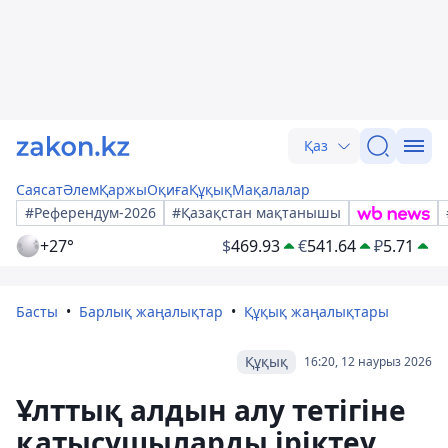
Қаз
Саясат
Әлем
Қаржы
Оқиға
Құқық
Мақалалар
#Референдум-2026
#Қазақстан мақтанышы
+27°
$
469.93
€
541.64
₽
5.71
Басты
Барлық жаңалықтар
Құқық жаңалықтары
Құқық
16:20, 12 наурыз 2026
Ұлттық алдын алу тетігіне
қатысушыларды іріктеу