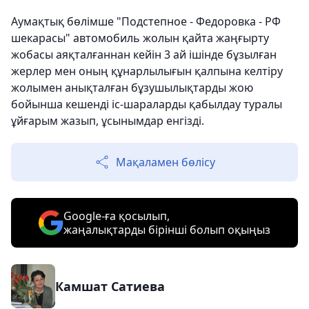
Аумақтық бөлімше "Подстепное - Федоровка - РФ
шекарасы" автомобиль жолын қайта жаңғырту
жобасы аяқталғаннан кейін 3 ай ішінде бұзылған
жерлер мен оның құнарлылығын қалпына келтіру
жолымен анықталған бұзушылықтарды жою
бойынша кешенді іс-шараларды қабылдау туралы
ұйғарым жазып, ұсынымдар енгізді.
Мақаламен бөлісу
Google-ға қосылып,
жаңалықтарды бірінші болып оқыңыз
Камшат Сатиева