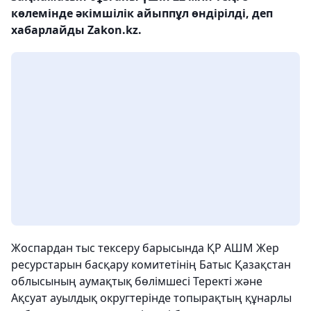
көлемінде әкімшілік айыппұл өндірілді, деп
хабарлайды Zakon.kz.
Жоспардан тыс тексеру барысында ҚР АШМ Жер
ресурстарын басқару комитетінің Батыс Қазақстан
облысының аумақтық бөлімшесі Теректі және
Ақсуат ауылдық округтерінде топырақтың құнарлы