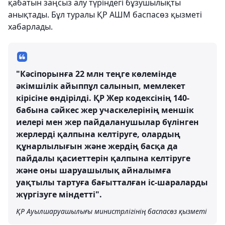
қабатын заңсыз алу түріндегі бұзушылықты
анықтады. Бұл туралы ҚР АШМ баспасөз қызметі
хабарлады.
"Кәсіпорынға 22 млн теңге көлемінде
әкімшілік айыппұл салынып, мемлекет
кірісіне өндірілді. ҚР Жер кодексінің 140-
бабына сәйкес жер учаскелерінің меншік
иелері мен жер пайдаланушылар бүлінген
жерлерді қалпына келтіруге, олардың
құнарлылығын және жердің басқа да
пайдалы қасиеттерін қалпына келтіруге
және оны шаруашылық айналымға
уақтылы тартуға бағытталған іс-шараларды
жүргізуге міндетті".
ҚР Ауылшаруашылығы министрлігінің баспасөз қызметі