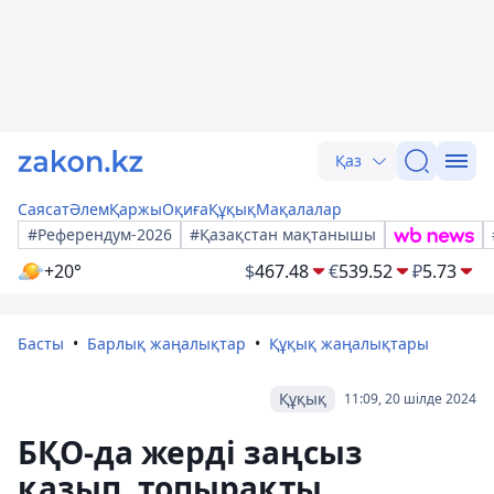
Қаз
Саясат
Әлем
Қаржы
Оқиға
Құқық
Мақалалар
#Референдум-2026
#Қазақстан мақтанышы
+20°
$
467.48
€
539.52
₽
5.73
Басты
Барлық жаңалықтар
Құқық жаңалықтары
Құқық
11:09, 20 шілде 2024
БҚО-да жерді заңсыз
қазып, топырақты