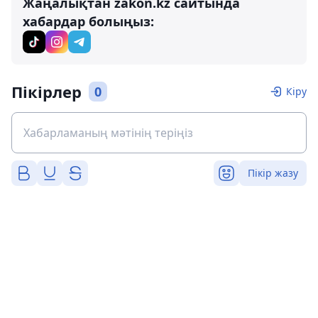
Жаңалықтан zakon.kz сайтында
хабардар болыңыз:
Пікірлер
0
Кіру
Пікір жазу