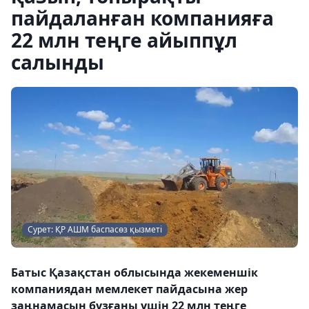
пайдаланған компанияға
22 млн теңге айыппұл
салынды
Сурет: ҚР АШМ баспасөз қызметі
Батыс Қазақстан облысында жекеменшік
компаниядан мемлекет пайдасына жер
заңнамасын бұзғаны үшін 22 млн теңге