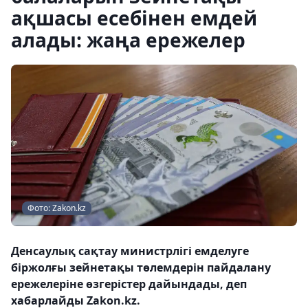
ақшасы есебінен емдей
алады: жаңа ережелер
Фото: Zakon.kz
Денсаулық сақтау министрлігі емделуге
біржолғы зейнетақы төлемдерін пайдалану
ережелеріне өзгерістер дайындады, деп
хабарлайды Zakon.kz.