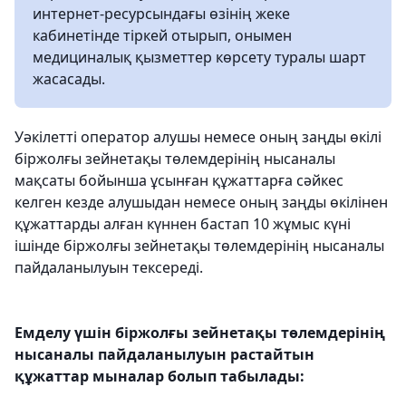
интернет-ресурсындағы өзінің жеке
кабинетінде тіркей отырып, онымен
медициналық қызметтер көрсету туралы шарт
жасасады.
Уәкілетті оператор алушы немесе оның заңды өкілі
біржолғы зейнетақы төлемдерінің нысаналы
мақсаты бойынша ұсынған құжаттарға сәйкес
келген кезде алушыдан немесе оның заңды өкілінен
құжаттарды алған күннен бастап 10 жұмыс күні
ішінде біржолғы зейнетақы төлемдерінің нысаналы
пайдаланылуын тексереді.
Емделу үшін біржолғы зейнетақы төлемдерінің
нысаналы пайдаланылуын растайтын
құжаттар мыналар болып табылады: