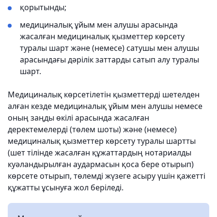
қорытынды;
медициналық ұйым мен алушы арасында
жасалған медициналық қызметтер көрсету
туралы шарт және (немесе) сатушы мен алушы
арасындағы дәрілік заттарды сатып алу туралы
шарт.
Медициналық көрсетілетін қызметтерді шетелден
алған кезде медициналық ұйым мен алушы немесе
оның заңды өкілі арасында жасалған
деректемелерді (төлем шоты) және (немесе)
медициналық қызметтер көрсету туралы шартты
(шет тілінде жасалған құжаттардың нотариалды
куәландырылған аудармасын қоса бере отырып)
көрсете отырып, төлемді жүзеге асыру үшін қажетті
құжатты ұсынуға жол беріледі.