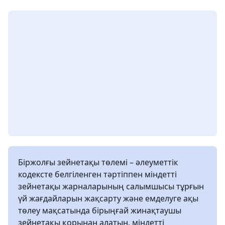
Біржолғы зейнетақы төлемі – әлеуметтік
кодексте белгіленген тәртіппен міндетті
зейнетақы жарналарының салымшысы тұрғын
үй жағдайларын жақсарту және емделуге ақы
төлеу мақсатында бірыңғай жинақтаушы
зейнетақы қорынан алатын, міндетті