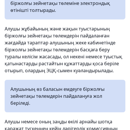
біржолғы зейнетақы төлеміне электрондық
өтінішті толтырады.
Алушы жұбайының және жақын туыстарының
біржолғы зейнетақы төлемдерін пайдаланған
жағдайда тараптар алушының жеке кабинетінде
біржолғы зейнетақы төлемдерін басқаға беру
туралы келісім жасасады, ол некені немесе туыстық
қатынастарды растайтын құжаттарды қоса беріле
отырып, олардың ЭЦҚ-сымен куәландырылады.
Алушының өз баласын емдеуге біржолғы
зейнетақы төлемдерін пайдалануға жол
беріледі.
Алушы немесе оның заңды өкілі арнайы шотқа
қаражат түскеннен кейін дәрігерлік комиссияның