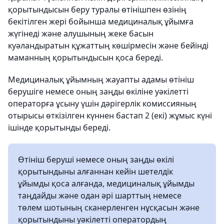
қорытындысын беру туралы өтінішпен өзінің
бекітілген жері бойынша медициналық ұйымға
жүгінеді және алушының жеке басын
куәландыратын құжаттың көшірмесін және бейінді
маманның қорытындысын қоса береді.
Медициналық ұйымның жауапты адамы өтініш
берушіге немесе оның заңды өкіліне уәкілетті
операторға ұсыну үшін дәрігерлік комиссияның
отырысы өткізілген күннен бастап 2 (екі) жұмыс күні
ішінде қорытынды береді.
Өтініш беруші немесе оның заңды өкілі
қорытындыны алғаннан кейін шетелдік
ұйымды қоса алғанда, медициналық ұйымды
таңдайды және одан әрі шарттың немесе
төлем шотының сканерленген нұсқасын және
қорытындыны уәкілетті оператордың