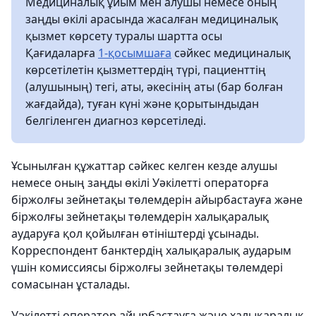
Медициналық ұйым мен алушы немесе оның
заңды өкілі арасында жасалған медициналық
қызмет көрсету туралы шартта осы
Қағидаларға
1-қосымшаға
сәйкес медициналық
көрсетілетін қызметтердің түрі, пациенттің
(алушының) тегі, аты, әкесінің аты (бар болған
жағдайда), туған күні және қорытындыдан
белгіленген диагноз көрсетіледі.
Ұсынылған құжаттар сәйкес келген кезде алушы
немесе оның заңды өкілі Уәкілетті операторға
біржолғы зейнетақы төлемдерін айырбастауға және
біржолғы зейнетақы төлемдерін халықаралық
аударуға қол қойылған өтініштерді ұсынады.
Корреспондент банктердің халықаралық аударым
үшін комиссиясы біржолғы зейнетақы төлемдері
сомасынан ұсталады.
Уәкілетті оператор айырбастауға және халықаралық