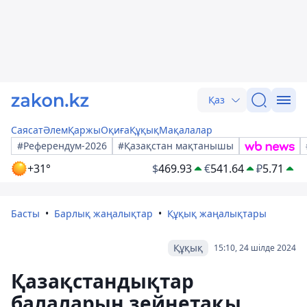
Қаз
Саясат
Әлем
Қаржы
Оқиға
Құқық
Мақалалар
#Референдум-2026
#Қазақстан мақтанышы
+31°
$
469.93
€
541.64
₽
5.71
Басты
Барлық жаңалықтар
Құқық жаңалықтары
Құқық
15:10, 24 шілде 2024
Қазақстандықтар
балаларын зейнетақы