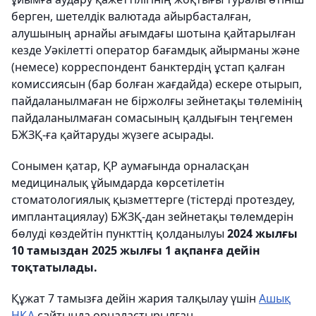
берген, шетелдік валютада айырбасталған,
алушының арнайы ағымдағы шотына қайтарылған
кезде Уәкілетті оператор бағамдық айырманы және
(немесе) корреспондент банктердің ұстап қалған
комиссиясын (бар болған жағдайда) ескере отырып,
пайдаланылмаған не біржолғы зейнетақы төлемінің
пайдаланылмаған сомасының қалдығын теңгемен
БЖЗҚ-ға қайтаруды жүзеге асырады.
Сонымен қатар, ҚР аумағында орналасқан
медициналық ұйымдарда көрсетілетін
стоматологиялық қызметтерге (тістерді протездеу,
имплантациялау) БЖЗҚ-дан зейнетақы төлемдерін
бөлуді көздейтін пункттің қолданылуы
2024 жылғы
10 тамыздан 2025 жылғы 1 ақпанға дейін
тоқтатылады.
Құжат 7 тамызға дейін жария талқылау үшін
Ашық
НҚА
сайтында орналастырылған.