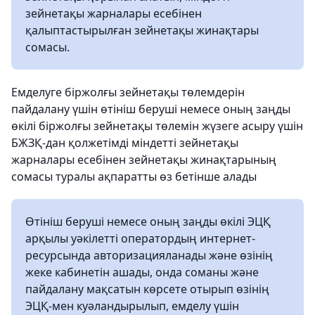
зейнетақы жарналары есебінен
қалыптастырылған зейнетақы жинақтары
сомасы.
Емделуге біржолғы зейнетақы төлемдерін
пайдалану үшін өтініш беруші немесе оның заңды
өкілі біржолғы зейнетақы төлемін жүзеге асыру үшін
БЖЗҚ-дан қолжетімді міндетті зейнетақы
жарналары есебінен зейнетақы жинақтарының
сомасы туралы ақпаратты өз бетінше алады
Өтініш беруші немесе оның заңды өкілі ЭЦҚ
арқылы уәкілетті оператордың интернет-
ресурсында авторизацияланады және өзінің
жеке кабинетін ашады, онда соманы және
пайдалану мақсатын көрсете отырып өзінің
ЭЦҚ-мен куәландырылып, емделу үшін