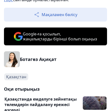
Мақаламен бөлісу
Google-ға қосылып,
жаңалықтарды бірінші болып оқыңыз
Ботагөз Ақиқат
Қазақстан
Оқи отырыңыз
Қазақстанда емделуге зейнетақы
төлемдерін пайдалану ережесі
өзгерді