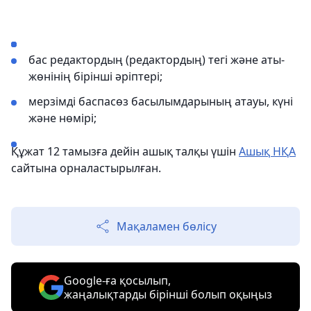
бас редактордың (редактордың) тегі және аты-
жөнінің бірінші әріптері;
мерзімді баспасөз басылымдарының атауы, күні
және нөмірі;
Құжат 12 тамызға дейін ашық талқы үшін
Ашық НҚА
сайтына орналастырылған.
Мақаламен бөлісу
Google-ға қосылып,
жаңалықтарды бірінші болып оқыңыз