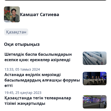
Камшат Сатиева
Қазақстан
Оқи отырыңыз
Шетелдік баспа басылымдарын
есепке қою: ережелер әзірленді
13:33, 05 тамыз 2024
Астанада өңірлік мерзімді
басылымдардың алғашқы форумы
өтті
19:45, 25 қаңтар 2023
Қазақстанда тегін телеарналар
тізімі жаңартылды