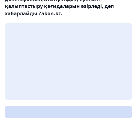
қалыптастыру қағидаларын әзірледі, деп
хабарлайды Zakon.kz.