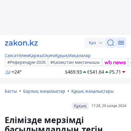
Қаз
Саясат
Әлем
Қаржы
Оқиға
Құқық
Мақалалар
#Референдум-2026
#Қазақстан мақтанышы
+24°
$
469.93
€
541.64
₽
5.71
Басты
Барлық жаңалықтар
Құқық жаңалықтары
Құқық
17:28, 29 шілде 2024
Елімізде мерзімді
басылымдардың тегін