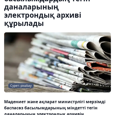
даналарының
электрондық архиві
құрылады
Сурет: pixabay
Мәдениет және ақпарат министрлігі мерзімді
баспасөз басылымдарының міндетті тегін
даналарының электрондық архивін