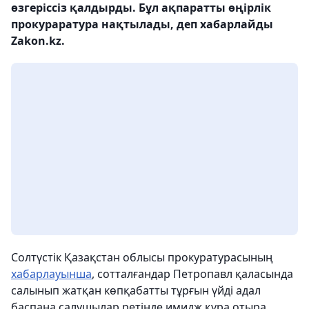
өзгеріссіз қалдырды. Бұл ақпаратты өңірлік
прокураратура нақтылады, деп хабарлайды
Zakon.kz.
Солтүстік Қазақстан облысы прокуратурасының
хабарлауынша
, сотталғандар Петропавл қаласында
салынып жатқан көпқабатты тұрғын үйді адал
баспана салушылар ретінде имидж құра отыра