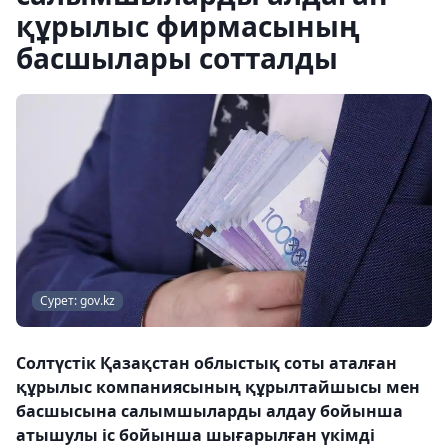
құрылыс фирмасының
басшылары сотталды
Сурет: gov.kz
Солтүстік Қазақстан облыстық соты аталған
құрылыс компаниясының құрылтайшысы мен
басшысына салымшыларды алдау бойынша
атышулы іс бойынша шығарылған үкімді