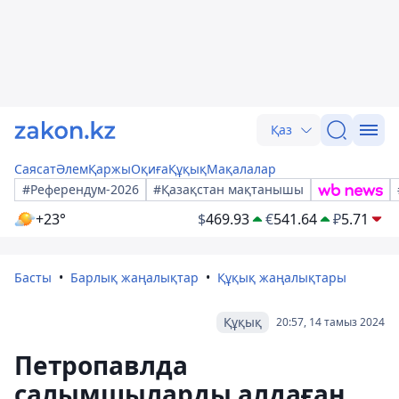
Қаз
Саясат
Әлем
Қаржы
Оқиға
Құқық
Мақалалар
#Референдум-2026
#Қазақстан мақтанышы
+23°
$
469.93
€
541.64
₽
5.71
Басты
Барлық жаңалықтар
Құқық жаңалықтары
Құқық
20:57, 14 тамыз 2024
Петропавлда
салымшыларды алдаған