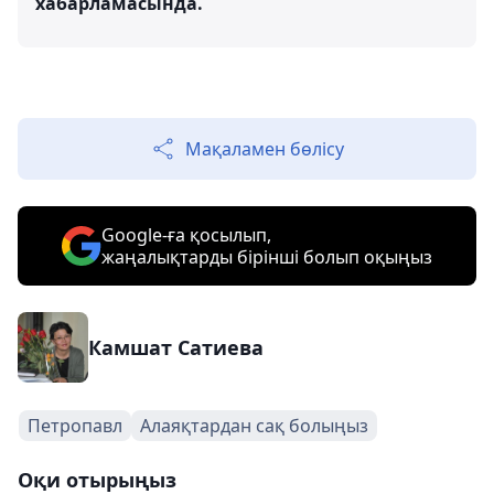
хабарламасында.
Мақаламен бөлісу
Google-ға қосылып,
жаңалықтарды бірінші болып оқыңыз
Камшат Сатиева
Петропавл
Алаяқтардан сақ болыңыз
Оқи отырыңыз