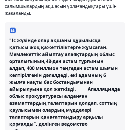
салымшылардың ақшасын ұрлағандықтары үшін
жазаланды.
"Іс жүзінде олар ақшаны құрылысқа
қатысы жоқ қажеттіліктерге жұмсаған.
Мемлекеттік айыптау алаяқтардың облыс
орталығының 48-ден астам тұрғынын
алдап, 400 миллион теңгеден астам шығын
келтірілгенін дәлелдеді, екі адамның 6
жылға нақты бас бостандығынан
айырылуына қол жеткізді. Апелляцияда
облыс прокуратурасы алданған
азаматтардың талаптарын қолдап, соттың
қаулысымен олардың мүдделері
талаптарын қанағаттандыру арқылы
қорғалды", делінген ведомство