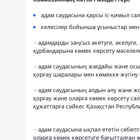
адам саудасына қарсы іс-қимыл сал
келесілер бойынша ұсыныстар мен 
- адамдарды заңсыз әкетуге, әкелуге
құрбандарына көмек көрсету мәселеле
- адам саудасының жағдайы және осы 
қорғау шаралары мен көмекке жүгіну 
- адам саудасының алдын алу және ж
қорғау және оларға көмек көрсету с
құжаттарға сәйкес Қазақстан Республ
- адам саудасына ықпал ететін себе
оларға көмек көрсетуге бағытталған 