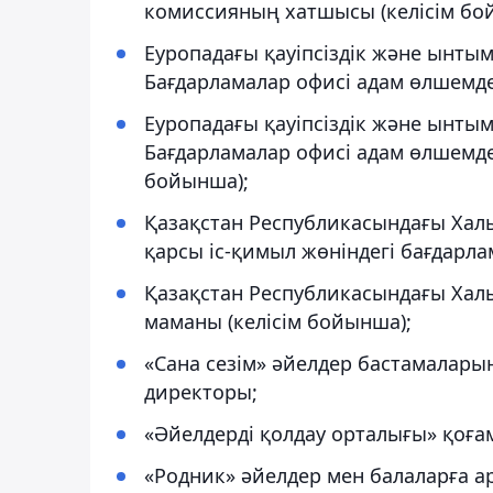
комиссияның хатшысы (келісім бо
Еуропадағы қауіпсіздік және ынты
Бағдарламалар офисі адам өлшемде
Еуропадағы қауіпсіздік және ынты
Бағдарламалар офисі адам өлшемдер
бойынша);
Қазақстан Республикасындағы Хал
қарсы іс-қимыл жөніндегі бағдарла
Қазақстан Республикасындағы Хал
маманы (келісім бойынша);
«Сана сезім» әйелдер бастамалары
директоры;
«Әйелдерді қолдау орталығы» қоғам
«Родник» әйелдер мен балаларға а