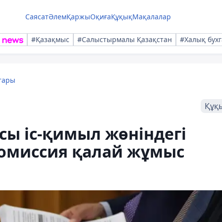
Саясат
Әлем
Қаржы
Оқиға
Құқық
Мақалалар
#Қазақмыс
#Салыстырмалы Қазақстан
#Халық бухг
тары
Құқ
сы іс-қимыл жөніндегі
омиссия қалай жұмыс