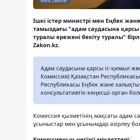
Фото: Zakon.kz
Ішкі істер министрі мен Еңбек жән
тамыздағы "адам саудасына қарсы
туралы ережені бекіту туралы" бі
Zakon.kz.
Адам саудасына қарсы іс-қимыл жөн
Комиссия) Қазақстан Республикасы 
Республикасы Еңбек және халықты 
консультативтік-кеңесші орган бо
Комиссия қызметінің мақсаты адам с
ұсыныстар мен ұсынымдар әзірлеу бо
Комиссияның негізгі мiндеттерi: