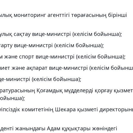
лық мониторинг агенттігі төрағасының бірінші
лық сақтау вице-министрі (келісім бойынша);
арту вице-министрі (келісім бойынша);
 және спорт вице-министрі (келісім бойынша);
ет және ақпарат вице-министрі (келісім бойынш
е-министрі (келісім бойынша);
ратурасының Қоғамдық мүдделерді қорғау қызмет
бойынша);
уіпсіздік комитетінің Шекара қызметі директоры
денті жанындағы Адам құқықтары жөніндегі