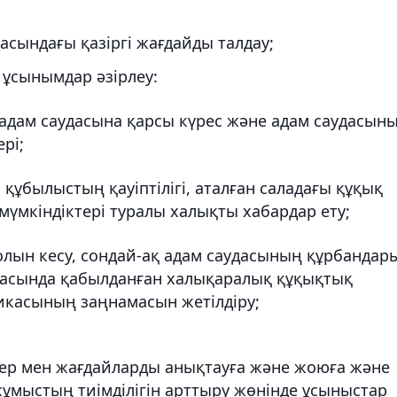
асындағы қазіргі жағдайды талдау;
ұсынымдар әзірлеу:
, адам саудасына қарсы күрес және адам саудасын
рі;
құбылыстың қауіптілігі, аталған саладағы құқық
мүмкіндіктері туралы халықты хабардар ету;
олын кесу, сондай-ақ адам саудасының құрбандар
аласында қабылданған халықаралық құқықтық
икасының заңнамасын жетілдіру;
птер мен жағдайларды анықтауға және жоюға және
жұмыстың тиімділігін арттыру жөнінде ұсыныстар