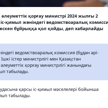
е әлеуметтік қорғау министрі 2024 жылғы 2
 іс-қимыл жөніндегі ведомствоаралық комисс
рлескен бұйрыққа қол қойды, деп хабарлайды
індегі ведомствоаралық комиссия (бұдан әрі-
Ішкі істер министрлігі мен Қазақстан
әлеуметтік қорғау министрлігі жанындағы
лып табылады.
аудасына қарсы іс-қимыл мәселелері бойынша
лып табылады.