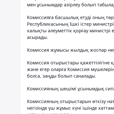
мен ұсынымдар әзірлеу болып табыла
Комиссияға басшылық етуді оның тө
Республикасының Ішкі істер министр
халықты әлеуметтік қорғау министрі е
асырады.
Комиссия жұмысы жылдық жоспар нег
Комиссия отырыстары қажеттілігіне қа
және егер оларға Комиссия мүшелері
болса, заңды болып саналады.
Комиссияның шешiмi ұсынымдық сипа
Комиссияның отырыстарын өткізу нә
негізінде үш жұмыс күні ішінде хатт