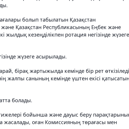
ды.
рағалары болып табылатын Қазақстан
і және Қазақстан Республикасының Еңбек және
кі жылдық кезеңділікпен ротация негізінде жүзег
iзiнде жүзеге асырылады.
рай, бірақ жартыжылда кемінде бір рет өткізілед
нің жалпы санының кемінде үштен екісі қатысаты
тта болады.
тижелері бойынша және дауыс беру парақтарыны
ама жасалады, оған Комиссияның төрағасы мен