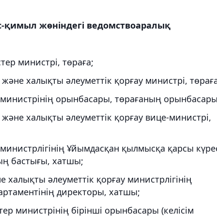
іс-қимыл жөніндегі ведомствоаралық
тер министрі, төраға;
және халықты әлеуметтік қорғау министрі, төраға
р министрінің орынбасары, төрағаның орынбасары
және халықты әлеуметтік қорғау вице-министрі,
р министрлігінің Ұйымдасқан қылмысқа қарсы күре
ың бастығы, хатшы;
е халықты әлеуметтік қорғау министрлігінің
артаментінің директоры, хатшы;
ер министрінің бірінші орынбасары (келісім