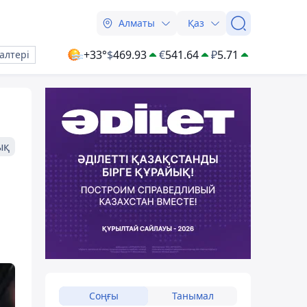
Алматы
Қаз
+33°
$
469.93
€
541.64
₽
5.71
алтері
ық
Соңғы
Танымал