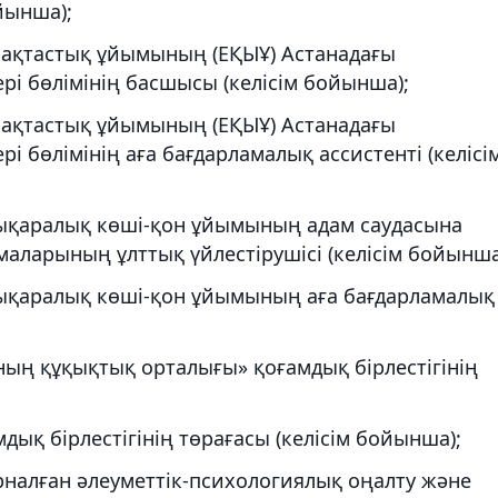
йынша);
мақтастық ұйымының (ЕҚЫҰ) Астанадағы
рі бөлімінің басшысы (келісім бойынша);
мақтастық ұйымының (ЕҚЫҰ) Астанадағы
і бөлімінің аға бағдарламалық ассистенті (келісі
ықаралық көші-қон ұйымының адам саудасына
маларының ұлттық үйлестірушісі (келісім бойынша
ықаралық көші-қон ұйымының аға бағдарламалық
ның құқықтық орталығы» қоғамдық бірлестігінің
дық бірлестігінің төрағасы (келісім бойынша);
рналған әлеуметтік-психологиялық оңалту және