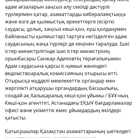
адам ағзаларын заңсыз алу секілді дәстүрлі
түрлерімен қатар, азаматтарды кибералаяқтыққа
және өзге де қылмыстық әрекеттерге (есірткі
саудасы, ұрлық, заңсыз көші-қон, күш қолданумен
байланысты қылмыстар) тартуға негізделген адам
саудасының жаңа түрлері де кеңінен таралуда. Ішкі
істер министрлігінде ішкі істер министрінің
орынбасары Санжар Адиловтің төрағалығымен
Адам саудасына қарсы іс-қимыл жөніндегі
ведомствоаралық комиссияның отырысы өтті.
Отырысқа мүдделі мемлекеттік органдар мен
жергілікті атқарушы органдардың басшылығы,
сондай-ақ Халықаралық көші-қон ұйымы / БҰҰ-ның
Көші-қон агенттігі, Астанадағы ЕҚЫҰ бағдарламалар
офисі және үкіметтік емес ұйымдардың өкілдері
қатысты.
Қатысушылар Қазақстан азаматтарының шетелдегі