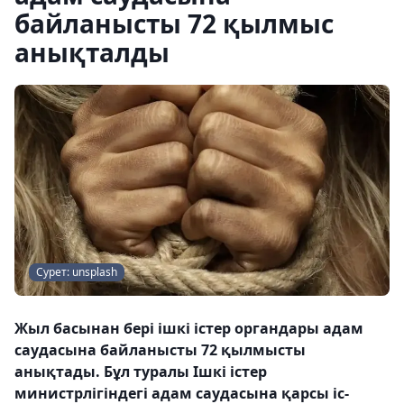
байланысты 72 қылмыс
анықталды
Сурет: unsplash
Жыл басынан бері ішкі істер органдары адам
саудасына байланысты 72 қылмысты
анықтады. Бұл туралы Ішкі істер
министрлігіндегі адам саудасына қарсы іс-