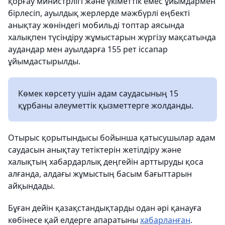
қорғау министрлігі және үкіметтік емес ұйымдармен
бірлесіп, ауылдық жерлерде мәжбүрлі еңбекті
анықтау жөніндегі мобильді топтар аясында
халықпен түсіндіру жұмыстарын жүргізу мақсатында
аудандар мен ауылдарға 155 рет іссапар
ұйымдастырылды.
Көмек көрсету үшін адам саудасының 15
құрбаны әлеуметтік қызметтерге жолданды.
Отырыс қорытындысы бойынша қатысушылар адам
саудасын анықтау тетіктерін жетілдіру және
халықтың хабардарлық деңгейін арттыруды қоса
алғанда, алдағы жұмыстың басым бағыттарын
айқындады.
Бұған дейін қазақстандықтарды одан әрі қанауға
көбінесе қай елдерге апаратыны
хабарланған
.