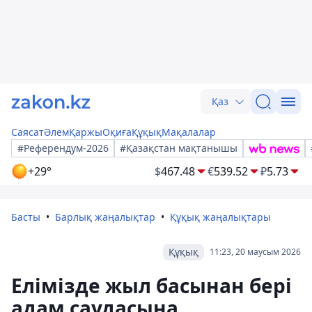
Қаз
Саясат
Әлем
Қаржы
Оқиға
Құқық
Мақалалар
#Референдум-2026
#Қазақстан мақтанышы
+29°
$
467.48
€
539.52
₽
5.73
Басты
Барлық жаңалықтар
Құқық жаңалықтары
Құқық
11:23, 20 маусым 2026
Елімізде жыл басынан бері
адам саудасына