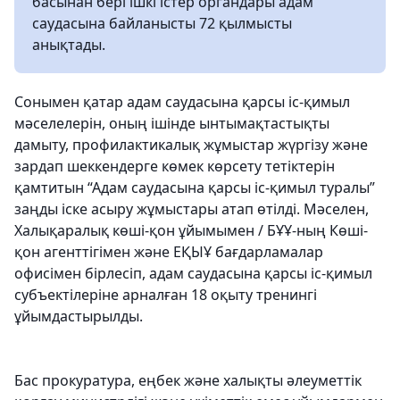
басынан бері ішкі істер органдары адам
саудасына байланысты 72 қылмысты
анықтады.
Сонымен қатар адам саудасына қарсы іс-қимыл
мәселелерін, оның ішінде ынтымақтастықты
дамыту, профилактикалық жұмыстар жүргізу және
зардап шеккендерге көмек көрсету тетіктерін
қамтитын “Адам саудасына қарсы іс-қимыл туралы”
заңды іске асыру жұмыстары атап өтілді. Мәселен,
Халықаралық көші-қон ұйымымен / БҰҰ-ның Көші-
қон агенттігімен және ЕҚЫҰ бағдарламалар
офисімен бірлесіп, адам саудасына қарсы іс-қимыл
субъектілеріне арналған 18 оқыту тренингі
ұйымдастырылды.
Бас прокуратура, еңбек және халықты әлеуметтік