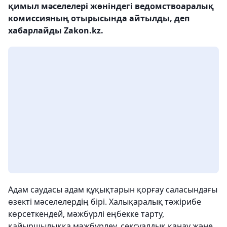
қимыл мәселелері жөніндегі ведомствоаралық
комиссияның отырысында айтылды, деп
хабарлайды Zakon.kz.
Адам саудасы адам құқықтарын қорғау саласындағы
өзекті мәселелердің бірі. Халықаралық тәжірибе
көрсеткендей, мәжбүрлі еңбекке тарту,
қайыршылыққа мәжбүрлеу, сексуалдық қанау және