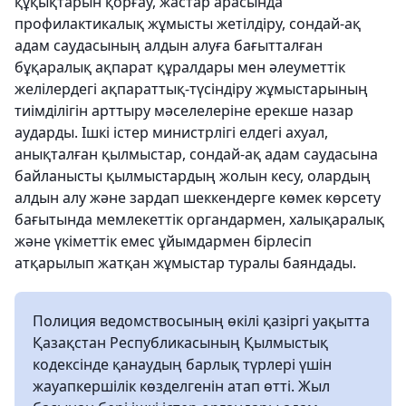
құқықтарын қорғау, жастар арасында
профилактикалық жұмысты жетілдіру, сондай-ақ
адам саудасының алдын алуға бағытталған
бұқаралық ақпарат құралдары мен әлеуметтік
желілердегі ақпараттық-түсіндіру жұмыстарының
тиімділігін арттыру мәселелеріне ерекше назар
аударды. Ішкі істер министрлігі елдегі ахуал,
анықталған қылмыстар, сондай-ақ адам саудасына
байланысты қылмыстардың жолын кесу, олардың
алдын алу және зардап шеккендерге көмек көрсету
бағытында мемлекеттік органдармен, халықаралық
және үкіметтік емес ұйымдармен бірлесіп
атқарылып жатқан жұмыстар туралы баяндады.
Полиция ведомствосының өкілі қазіргі уақытта
Қазақстан Республикасының Қылмыстық
кодексінде қанаудың барлық түрлері үшін
жауапкершілік көзделгенін атап өтті. Жыл