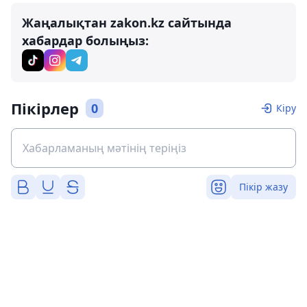
Жаңалықтан zakon.kz сайтында
хабардар болыңыз:
Пікірлер
0
Кіру
Пікір жазу