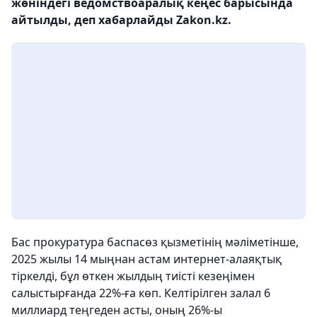
жөніндегі ведомствоаралық кеңес барысында
айтылды, деп хабарлайды Zakon.kz.
Бас прокуратура баспасөз қызметінің мәліметінше,
2025 жылы 14 мыңнан астам интернет-алаяқтық
тіркелді, бұл өткен жылдың тиісті кезеңімен
салыстырғанда 22%-ға көп. Келтірілген залал 6
миллиард теңгеден асты, оның 26%-ы