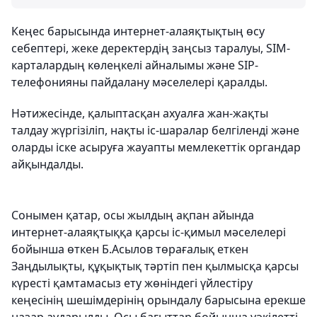
Кеңес барысында интернет-алаяқтықтың өсу
себептері, жеке деректердің заңсыз таралуы, SIM-
карталардың көлеңкелі айналымы және SIP-
телефонияны пайдалану мәселелері қаралды.
Нәтижесінде, қалыптасқан ахуалға жан-жақты
талдау жүргізіліп, нақты іс-шаралар белгіленді және
оларды іске асыруға жауапты мемлекеттік органдар
айқындалды.
Сонымен қатар, осы жылдың ақпан айында
интернет-алаяқтыққа қарсы іс-қимыл мәселелері
бойынша өткен Б.Асылов төрағалық еткен
Заңдылықты, құқықтық тәртіп пен қылмысқа қарсы
күресті қамтамасыз ету жөніндегі үйлестіру
кеңесінің шешімдерінің орындалу барысына ерекше