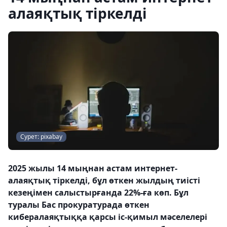
алаяқтық тіркелді
Сурет: pixabay
2025 жылы 14 мыңнан астам интернет-
алаяқтық тіркелді, бұл өткен жылдың тиісті
кезеңімен салыстырғанда 22%-ға көп. Бұл
туралы Бас прокуратурада өткен
кибералаяқтыққа қарсы іс-қимыл мәселелері