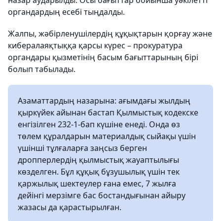
назар аударылды. Осы бағыттар бойынша уәкілетті
органдардың есебі тыңдалды.
Жалпы, жәбірленушілердің құқықтарын қорғау және
кибералаяқтыққа қарсы күрес – прокуратура
органдары қызметінің басым бағыттарының бірі
болып табылады.
Азаматтардың назарына: ағымдағы жылдың
қыркүйек айынан бастап Қылмыстық кодекске
енгізілген 232-1-бап күшіне енеді. Онда өз
төлем құралдарын материалдық сыйақы үшін
үшінші тұлғаларға заңсыз берген
дропперлердің қылмыстық жауаптылығы
көзделген. Бұл құқық бұзушылық үшін тек
қаржылық шектеулер ғана емес, 7 жылға
дейінгі мерзімге бас бостандығынан айыру
жазасы да қарастырылған.