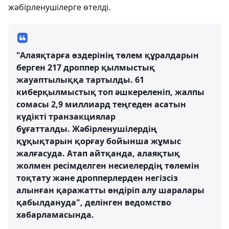
жәбірленушілерге өтелді.
"Алаяқтарға өздерінің төлем құралдарын
берген 217 дроппер қылмыстық
жауаптылыққа тартылды. 61
киберқылмыстық топ әшкереленіп, жалпы
сомасы 2,9 миллиард теңгеден асатын
күдікті транзакциялар
бұғатталды. Жәбірленушілердің
құқықтарын қорғау бойынша жұмыс
жалғасуда. Атап айтқанда, алаяқтық
жолмен ресімделген несиелердің төлемін
тоқтату және дропперлерден негізсіз
алынған қаражатты өндіріп алу шаралары
қабылдануда", делінген ведомство
хабарламасында.