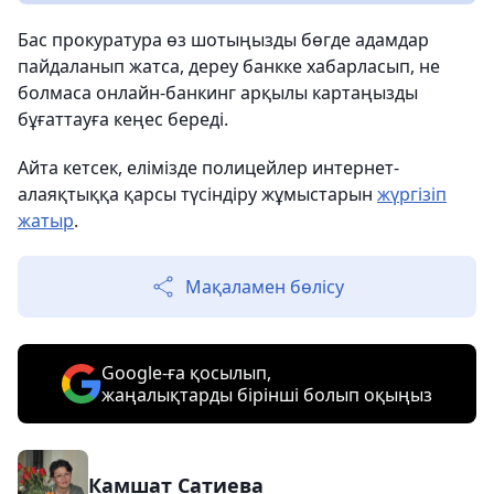
Бас прокуратура өз шотыңызды бөгде адамдар
пайдаланып жатса, дереу банкке хабарласып, не
болмаса онлайн-банкинг арқылы картаңызды
бұғаттауға кеңес береді.
Айта кетсек, елімізде полицейлер интернет-
алаяқтыққа қарсы түсіндіру жұмыстарын
жүргізіп
жатыр
.
Мақаламен бөлісу
Google-ға қосылып,
жаңалықтарды бірінші болып оқыңыз
Камшат Сатиева