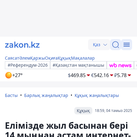
Қаз
Саясат
Әлем
Қаржы
Оқиға
Құқық
Мақалалар
#Референдум-2026
#Қазақстан мақтанышы
+27°
$
469.85
€
542.16
₽
5.78
Басты
Барлық жаңалықтар
Құқық жаңалықтары
Құқық
18:59, 04 тамыз 2025
Елімізде жыл басынан бері
14 мыңнан астам интернет-