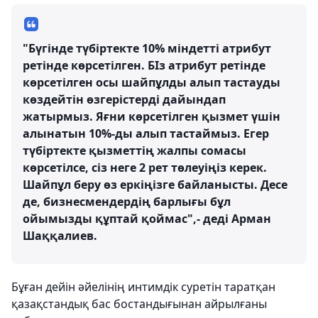
"Бүгінде түбіртекте 10% міндетті атрибут
ретінде көрсетілген. БІз атрибут ретінде
көрсетілген осы шайпұлды алып тастауды
көздейтін өзгерістерді дайындап
жатырмыз. Яғни көрсетілген қызмет үшін
алынатын 10%-ды алып тастаймыз. Егер
түбіртекте қызметтің жалпы сомасы
көрсетілсе, сіз неге 2 рет төлеуіңіз керек.
Шайпұл беру өз еркіңізге байланысты. Десе
де, бизнесмендердің барлығы бұл
ойымызды құптай қоймас",- деді Арман
Шаққалиев.
Бұған дейін әйелінің интимдік суретін таратқан
қазақстандық бас бостандығынан айрылғаны