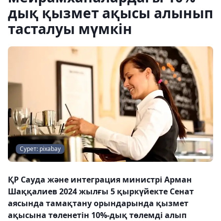
дық қызмет ақысы алынып
тасталуы мүмкін
Сурет: pixabay
ҚР Сауда және интеграция министрі Арман
Шаққалиев 2024 жылғы 5 қыркүйекте Сенат
аясында тамақтану орындарында қызмет
ақысына төленетін 10%-дық төлемді алып