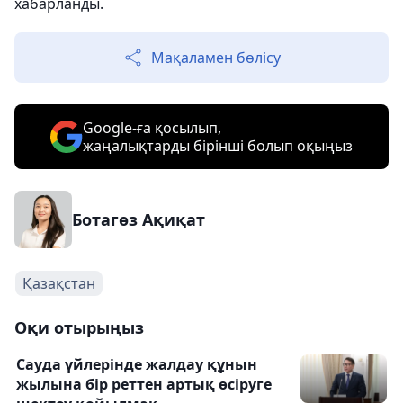
хабарланды.
Мақаламен бөлісу
Google-ға қосылып,
жаңалықтарды бірінші болып оқыңыз
Ботагөз Ақиқат
Қазақстан
Оқи отырыңыз
Сауда үйлерінде жалдау құнын
жылына бір реттен артық өсіруге