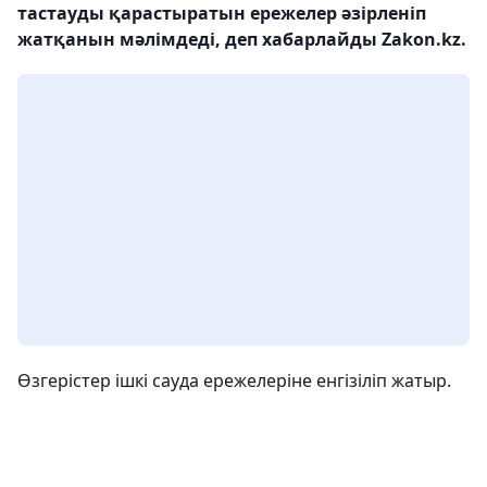
тастауды қарастыратын ережелер әзірленіп
жатқанын мәлімдеді, деп хабарлайды Zakon.kz.
Өзгерістер ішкі сауда ережелеріне енгізіліп жатыр.