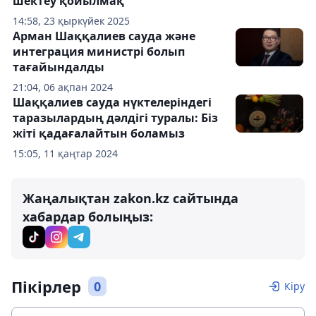
шектеу қойылмақ
14:58, 23 қыркүйек 2025
Арман Шаққалиев сауда және
интеграция министрі болып
тағайындалды
21:04, 06 ақпан 2024
Шаққалиев сауда нүктелеріндегі
таразылардың дәлдігі туралы: Біз
жіті қадағалайтын боламыз
15:05, 11 қаңтар 2024
Жаңалықтан zakon.kz сайтында
хабардар болыңыз:
Пікірлер
0
Кіру