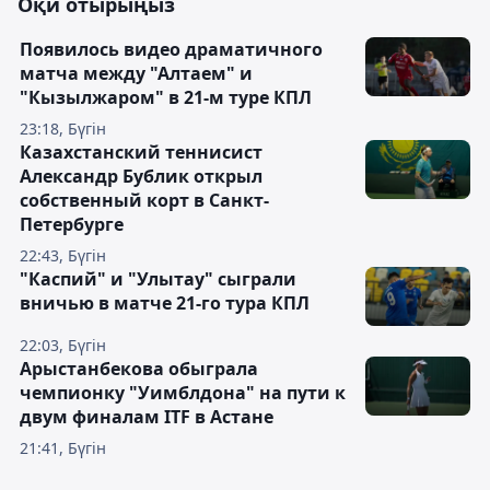
Оқи отырыңыз
Появилось видео драматичного
матча между "Алтаем" и
"Кызылжаром" в 21-м туре КПЛ
23:18, Бүгін
Казахстанский теннисист
Александр Бублик открыл
собственный корт в Санкт-
Петербурге
22:43, Бүгін
"Каспий" и "Улытау" сыграли
вничью в матче 21-го тура КПЛ
22:03, Бүгін
Арыстанбекова обыграла
чемпионку "Уимблдона" на пути к
двум финалам ITF в Астане
21:41, Бүгін