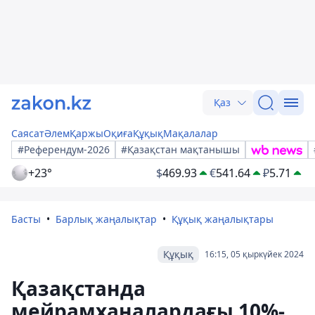
Қаз
Саясат
Әлем
Қаржы
Оқиға
Құқық
Мақалалар
#Референдум-2026
#Қазақстан мақтанышы
+23°
$
469.93
€
541.64
₽
5.71
Басты
Барлық жаңалықтар
Құқық жаңалықтары
Құқық
16:15, 05 қыркүйек 2024
Қазақстанда
мейрамханалардағы 10%-