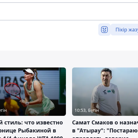
Пікір жаз
үгін
10:53, Бүгін
 стиль: что известно
Самат Смаков о назн
рнице Рыбакиной в
в "Атырау": "Постараю