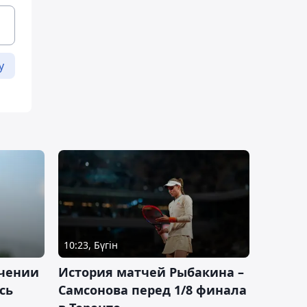
у
10:23, Бүгін
ачении
История матчей Рыбакина –
сь
Самсонова перед 1/8 финала