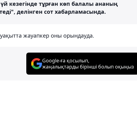
үй кезегінде тұрған көп балалы ананың
теді", делінген сот хабарламасында.
і уақытта жауапкер оны орындауда.
Google-ға қосылып,
жаңалықтарды бірінші болып оқыңыз