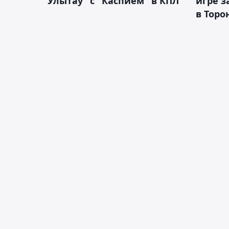
"Улытау" с "Каспием" в КПЛ
игре з
в Торо