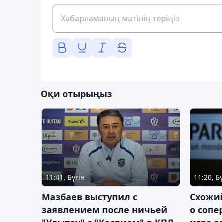
Оқи отырыңыз
11:41, Бүгін
11:20, Б
Мазбаев выступил с
Схожий
заявлением после ничьей
о сопе