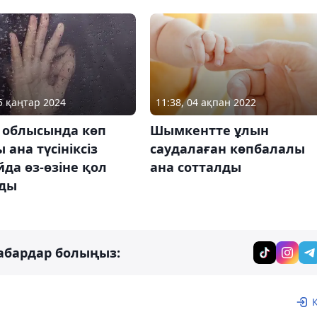
05 қаңтар 2024
11:38, 04 ақпан 2022
у облысында көп
Шымкентте ұлын
 ана түсініксіз
саудалаған көпбалалы
да өз-өзіне қол
ана сотталды
ды
абардар болыңыз: