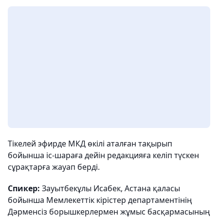
Тікелей эфирде МКД өкілі аталған тақырып
бойынша іс-шараға дейін редакцияға келіп түскен
сұрақтарға жауап берді.
Спикер:
Зауытбекұлы Исабек, Астана қаласы
бойынша Мемлекеттік кірістер департаментінің
Дәрменсіз борышкерлермен жұмыс басқармасының