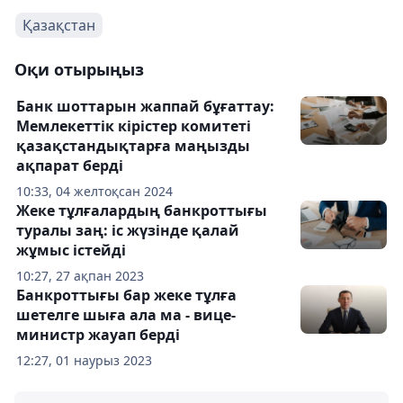
Қазақстан
Оқи отырыңыз
Банк шоттарын жаппай бұғаттау:
Мемлекеттік кірістер комитеті
қазақстандықтарға маңызды
ақпарат берді
10:33, 04 желтоқсан 2024
Жеке тұлғалардың банкроттығы
туралы заң: іс жүзінде қалай
жұмыс істейді
10:27, 27 ақпан 2023
Банкроттығы бар жеке тұлға
шетелге шыға ала ма - вице-
министр жауап берді
12:27, 01 наурыз 2023