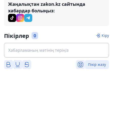
Жаңалықтан zakon.kz сайтында
хабардар болыңыз:
Пікірлер
0
Кіру
Пікір жазу