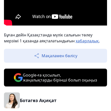
Бұған дейін Қазақстанда мүлік салығын төлеу
мерзімі 1 қазанда аяқталатындығын
хабарладық
.
Мақаламен бөлісу
Google-ға қосылып,
жаңалықтарды бірінші болып оқыңыз
Ботагөз Ақиқат