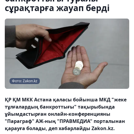
сұрақтарға жауап берді
Фото: Zakon.kz
ҚР ҚМ МКК Астана қаласы бойынша МКД "жеке
тұлғалардың банкроттығы" тақырыбында
ұйымдастырған онлайн-конференцияны
"Параграф" АЖ-ның "ПРАВМЕДИА" порталынан
қарауға болады, деп хабарлайды Zakon.kz.