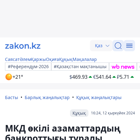
Қаз
Саясат
Әлем
Қаржы
Оқиға
Құқық
Мақалалар
#Референдум-2026
#Қазақстан мақтанышы
+21°
$
469.93
€
541.64
₽
5.71
Басты
Барлық жаңалықтар
Құқық жаңалықтары
Құқық
16:24, 12 қыркүйек 2024
МКД өкілі азаматтардың
банкроттығы туралы