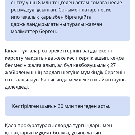
енгізу үшін 8 млн теңгеден астам сомаға несие
ресімдеуді ұсынған. Сонымен қатар, несие
ипотекалық қарызбен бірге қайта
қаржыландырылатыны туралы жалған
мәліметтер берген.
Кінәлі тұлғалар өз әрекеттерінің заңды екенін
көрсету мақсатында жеке кәсіпкерлік ашып, кеңсе
бөлмесін жалға алып, ал бұл көзбояушылық 27
жәбірленушінің зардап шегуіне мүмкіндік бергенін
сот талқылауы барысында мемлекеттік айыптаушы
дәлелдеді.
Келтірілген шығын 30 млн теңгеден асты.
Қала прокуратурасы елорда тұрғындары мен
қонақтарын мұқият болуға, ұсынылатын