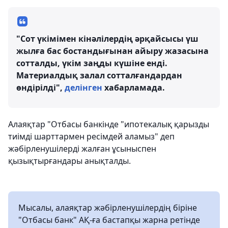
"Сот үкімімен кінәлілердің әрқайсысы үш
жылға бас бостандығынан айыру жазасына
сотталды, үкім заңды күшіне енді.
Материалдық залал сотталғандардан
өндірілді",
делінген
хабарламада.
Алаяқтар "Отбасы банкінде "ипотекалық қарызды
тиімді шарттармен ресімдей аламыз" деп
жәбірленушілерді жалған ұсыныспен
қызықтырғандары анықталды.
Мысалы, алаяқтар жәбірленушілердің біріне
"Отбасы банк" АҚ-ға бастапқы жарна ретінде