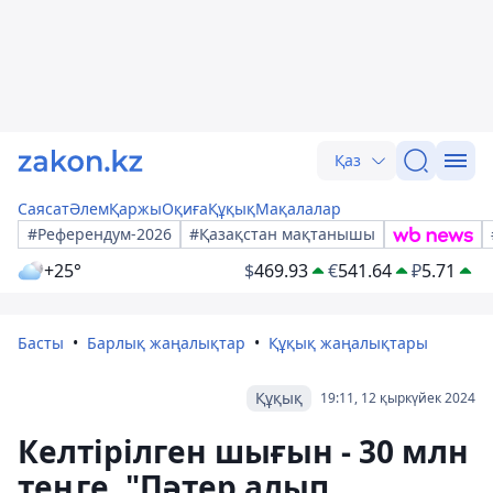
Қаз
Саясат
Әлем
Қаржы
Оқиға
Құқық
Мақалалар
#Референдум-2026
#Қазақстан мақтанышы
+25°
$
469.93
€
541.64
₽
5.71
Басты
Барлық жаңалықтар
Құқық жаңалықтары
Құқық
19:11, 12 қыркүйек 2024
Келтірілген шығын - 30 млн
теңге. "Пәтер алып