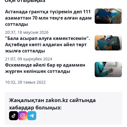
Оқи отырыңыз
Астанада грантқа түсіремін деп 111
азаматтан 70 млн теңге алған адам
сотталды
20:37, 18 маусым 2026
"Бала асырап алуға көмектесемін".
Ақтөбеде көпті алдаған әйел төрт
жылға сотталды
21:07, 09 қыркүйек 2024
Өскеменде әйелі бар ер адаммен
жүрген келіншек сотталды
10:32, 28 тамыз 2022
Жаңалықтан zakon.kz сайтында
хабардар болыңыз: