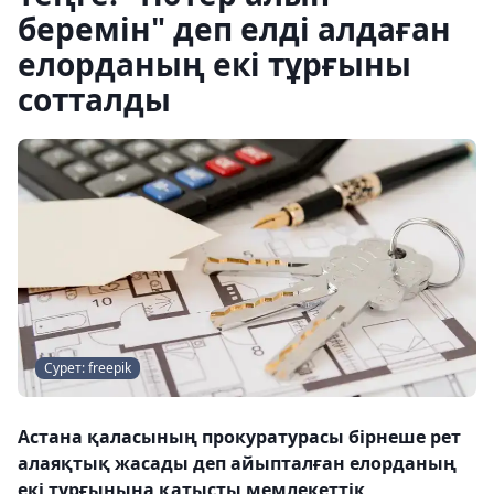
беремін" деп елді алдаған
елорданың екі тұрғыны
сотталды
Сурет: freepik
Астана қаласының прокуратурасы бірнеше рет
алаяқтық жасады деп айыпталған елорданың
екі тұрғынына қатысты мемлекеттік