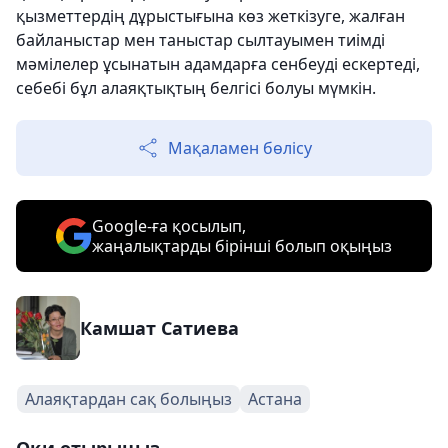
қызметтердің дұрыстығына көз жеткізуге, жалған
байланыстар мен таныстар сылтауымен тиімді
мәмілелер ұсынатын адамдарға сенбеуді ескертеді,
себебі бұл алаяқтықтың белгісі болуы мүмкін.
Мақаламен бөлісу
Google-ға қосылып,
жаңалықтарды бірінші болып оқыңыз
Камшат Сатиева
Алаяқтардан сақ болыңыз
Астана