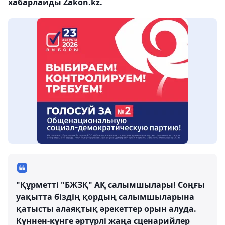
хабарлайды Zakon.kz.
"Құрметті "БЖЗҚ" АҚ салымшылары! Соңғы
уақытта біздің қордың салымшыларына
қатысты алаяқтық әрекеттер орын алуда.
Күннен-күнге әртүрлі жаңа сценарийлер