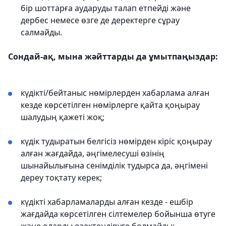
бір шоттарға аударуды талап етпейді және
дербес немесе өзге де деректерге сұрау
салмайды.
Сондай-ақ, мына жәйттарды да ұмытпаңыздар:
күдікті/бейтаныс нөмірлерден хабарлама алған
кезде көрсетілген нөмірлерге қайта қоңырау
шалудың қажеті жоқ;
күдік тудыратын белгісіз нөмірден кіріс қоңырау
алған жағдайда, әңгімелесуші өзінің
шынайылығына сенімділік тудырса да, әңгімені
дереу тоқтату керек;
күдікті хабарламаларды алған кезде - ешбір
жағдайда көрсетілген сілтемелер бойынша өтуге