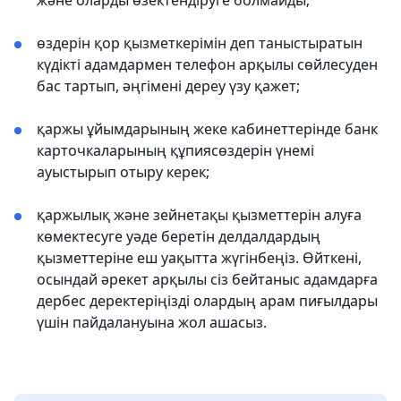
және оларды өзектендіруге болмайды;
өздерін қор қызметкерімін деп таныстыратын
күдікті адамдармен телефон арқылы сөйлесуден
бас тартып, әңгімені дереу үзу қажет;
қаржы ұйымдарының жеке кабинеттерінде банк
карточкаларының құпиясөздерін үнемі
ауыстырып отыру керек;
қаржылық және зейнетақы қызметтерін алуға
көмектесуге уәде беретін делдалдардың
қызметтеріне еш уақытта жүгінбеңіз. Өйткені,
осындай әрекет арқылы сіз бейтаныс адамдарға
дербес деректеріңізді олардың арам пиғылдары
үшін пайдалануына жол ашасыз.