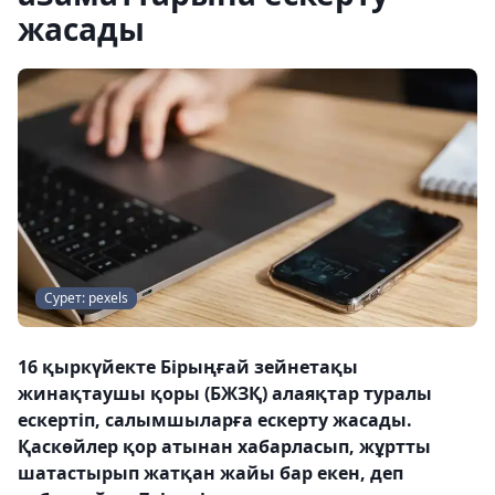
жасады
Сурет: pexels
16 қыркүйекте Бірыңғай зейнетақы
жинақтаушы қоры (БЖЗҚ) алаяқтар туралы
ескертіп, салымшыларға ескерту жасады.
Қаскөйлер қор атынан хабарласып, жұртты
шатастырып жатқан жайы бар екен, деп