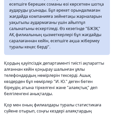
есепшіге берешек соманы өзі көрсеткен шотқа
аударуды ұсынады. Бұл әрекет орындалмаған
жағдайда компанияға зейнетақы жарналарын
уақытылы аудармағаны үшін айыппұл
салынатыны ескертіледі. Өз кезегінде "БЖЗҚ"
АҚ филиалының қызметкерлері бұл жағдайды
саралағаннан кейін, есепшіге ақша жібермеу
туралы кеңес берді".
Қордың қауіпсіздік департаменті тиісті ақпаратты
алғаннан кейін қоңырау шалынған ұялы
телефондардың нөмірлерін тексерді. Ашық
көздерден бұл нөмірлер "И. Ю." деген бөтен
біреудің атына тіркелгені және "алаяқтық" деп
белгіленгені анықталды.
Қор мен оның филиалдары туралы статистикаға
сүйене отырып, соңғы кездері алаяқтардың