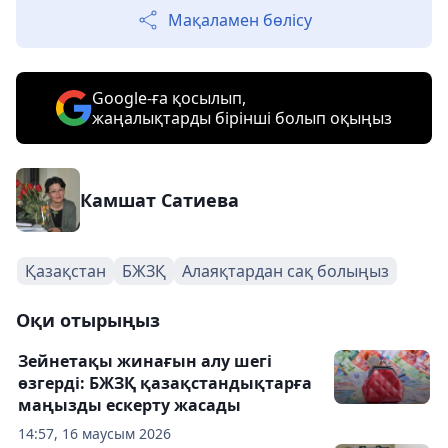
Мақаламен бөлісу
Google-ға қосылып,
жаңалықтарды бірінші болып оқыңыз
Камшат Сатиева
Қазақстан
БЖЗҚ
Алаяқтардан сақ болыңыз
Оқи отырыңыз
Зейнетақы жинағын алу шегі
өзгерді: БЖЗҚ қазақстандықтарға
маңызды ескерту жасады
14:57, 16 маусым 2026