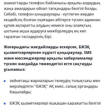
азаматтарды телефон байланысы арқылы алдаудың
жаңа амалдарын ойлап тапқандары белгілі болды.
Себебі, телефон қоңыраулары - күтпеген жерден
кездейсоқ болған оқиғадан әбігерге түскен адамнан
құпия ақпаратты алудың немесе оны алаяқтың
шотына ақша аударуға мәжбүрлеудің ең көп
таралған тәсілдерінің бірі.
Жоғарыдағы жағдайларды ескерсек, БЖЗҚ
қызметкерлерінен күдікті қоңыраулар, SMS
және мессенджерлер арқылы хабарламалар
түскен жағдайда төмендегіні есте сақтауды
ұсынамыз
:
зейнетақы жарналарын төлеудің толықтығы мен
мерзімділігін "БЖЗҚ" АҚ емес, салық органдары
бақылайды;
БЖЗҚ қызметкерлері ешқашан қаражатты белгілі