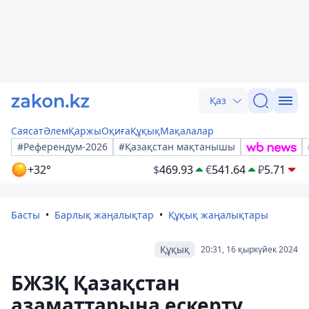
Қаз
Саясат
Әлем
Қаржы
Оқиға
Құқық
Мақалалар
#Референдум-2026
#Қазақстан мақтанышы
+32°
$
469.93
€
541.64
₽
5.71
Басты
Барлық жаңалықтар
Құқық жаңалықтары
Құқық
20:31, 16 қыркүйек 2024
БЖЗҚ Қазақстан
азаматтарына ескерту