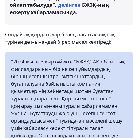
ойлап табылуда",
делінген
БЖЗҚ-ның
ескерту хабарламасында.
Сондай-ақ қордағылар белең алған алаяқтық
түрінен де мынандай бірер мысал келтіреді:
"2024 жылы 3 қыркүйекте "БЖЗҚ" АҚ облыстық
филиалдарының біріне көп ұйымдардың
бірінің есепшісі транзиттік шоттардың
бұғатталуына байланысты компания
қызметкерінің зейнетақы шотын бұғаттау
туралы ақпаратпен "Қор қызметкерінен"
қоңырау шалынғаны туралы хабарламамен
жүгінді. Бұғаттауды жою үшін есепшіге "сот
орындаушысымен" туындаған мәселені шешу
үшін хабарласу керектігі туралы талап
қойылады. "Сот орындаушысы" өз кезегінде