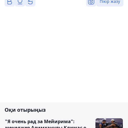
Пікір жазу
Оқи отырыңыз
"Я очень рад за Мейирима":
менеджер Алимханулы Климас о