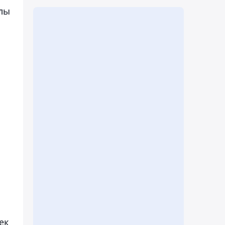
лы
ек