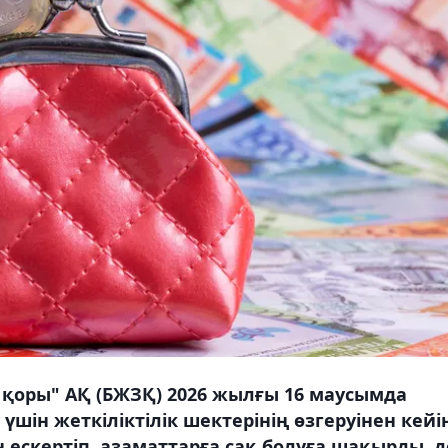
қоры" АҚ (БЖЗҚ) 2026 жылғы 16 маусымда
ін жеткіліктілік шектерінің өзгеруінен кейі
 ескертіп, азаматтарға сақ болуға шақырды, 