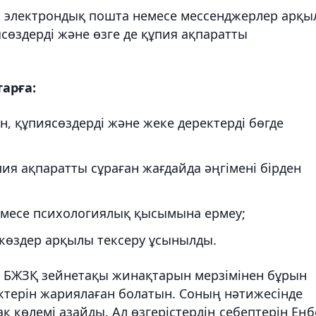
, электрондық пошта немесе мессенджерлер арқы
сөздерді және өзге де құпия ақпаратты
арға:
, құпиясөздерді және жеке деректерді бөгде
пия ақпаратты сұраған жағдайда әңгімені бірден
немесе психологиялық қысымына ермеу;
көздер арқылы тексеру ұсынылды.
а БЖЗҚ зейнетақы жинақтарын мерзімінен бұрын
ектерін жариялаған болатын. Соның нәтижесінде
 көлемі азайды. Ал өзгерістердің себептерін Еңб