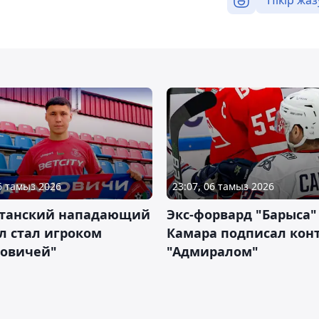
06 тамыз 2026
23:07, 06 тамыз 2026
станский нападающий
Экс-форвард "Барыса"
л стал игроком
Камара подписал конт
новичей"
"Адмиралом"