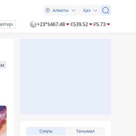
Алматы
Қаз
+23°
$
467.48
€
539.52
₽
5.73
алтері
ам
Соңғы
Танымал