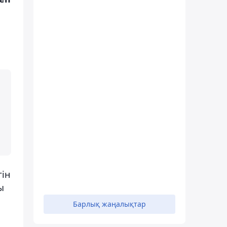
гін
ы
Барлық жаңалықтар