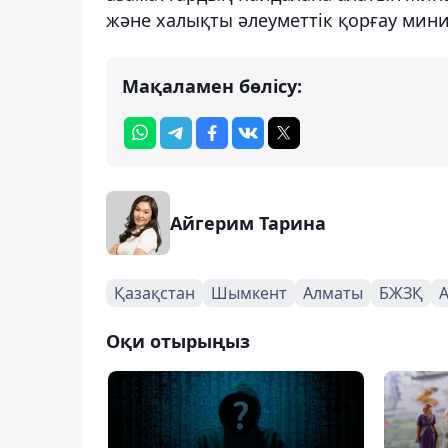
және халықты әлеуметтік қорғау минис
Мақаламен бөлісу:
Айгерим Тарина
Қазақстан
Шымкент
Алматы
БЖЗҚ
А
Оқи отырыңыз