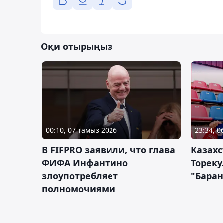
Оқи отырыңыз
00:10, 07 тамыз 2026
23:34, 
В FIFPRO заявили, что глава
Казах
ФИФА Инфантино
Тореку
злоупотребляет
"Бара
полномочиями