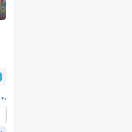
Кіру
у