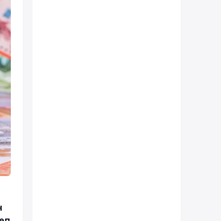
н
деп