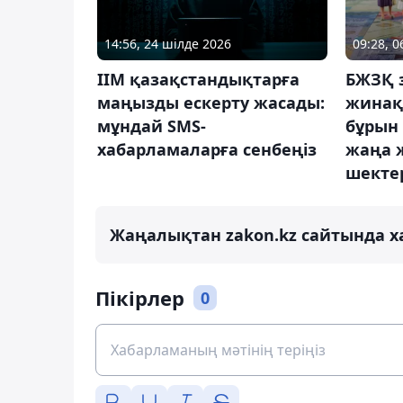
14:56, 24 шілде 2026
09:28, 
ІІМ қазақстандықтарға
БЖЗҚ 
маңызды ескерту жасады:
жинақ
мұндай SMS-
бұрын 
хабарламаларға сенбеңіз
жаңа ж
шекте
Жаңалықтан zakon.kz сайтында х
Пікірлер
0