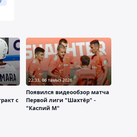
22:33, 06 тамыз 2026
Появился видеообзор матча
ракт с
Первой лиги "Шахтёр" -
"Каспий М"