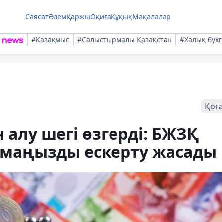
Саясат
Әлем
Қаржы
Оқиға
Құқық
Мақалалар
#Қазақмыс
#Салыстырмалы Қазақстан
#Халық бухг
Қоғ
алу шегі өзгерді: БЖЗҚ
 маңызды ескерту жасады