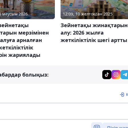
06 маусым 2026
12:09, 10 желтоқсан 2025
зейнетақы
Зейнетақы жинақтарын
тарын мерзімінен
алу: 2026 жылға
алуға арналған
жеткіліктілік шегі артты
еткіліктілік
рін жариялады
абардар болыңыз:
Пікір жаз