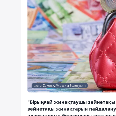
Фото: Zakon.kz/Максим Золотухин
"Бірыңғай жинақтаушы зейнетақы 
зейнетақы жинақтарын пайдалану үш
алаяқтардың белсенділігі артқанын