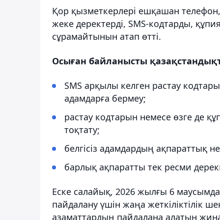
Қор қызметкерлері ешқашан телефон
жеке деректерді, SMS-кодтарды, құпия
сұрамайтынын атап өтті.
Осыған байланысты қазақстандықт
SMS арқылы келген растау кодтарын
адамдарға бермеу;
растау кодтарын немесе өзге де құ
тоқтату;
белгісіз адамдардың ақпараттық 
барлық ақпаратты тек ресми дерек
Еске салайық, 2026 жылғы 6 маусымд
пайдалану үшін жаңа жеткіліктілік ш
азаматтардың пайдалана алатын жинақ