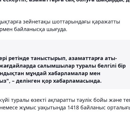
ндықтарға зейнетақы шоттарындағы қаражатты
ермен байланысқа шығуда.
рі ретінде таныстырып, азаматтарға аты-
 жағдайларда салымшылар туралы белгілі бір
ондықтан мұндай хабарламалар мен
з", – делінген қор хабарламасында.
і туралы өзекті ақпаратты тәулік бойы және те
 немесе жұмыс уақытында 1418 байланыс орталығ