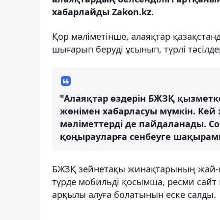
хабарлайды Zakon.kz.
Қор мәліметінше, алаяқтар қазақста
шығарып беруді ұсынып, түрлі тәсілд
"Алаяқтар өздерін БЖЗҚ қызметке
жөнімен хабарласуы мүмкін. Кей
мәліметтерді де пайдаланады. С
қоңырауларға сенбеуге шақырамы
БЖЗҚ зейнетақы жинақтарының жай-күй
түрде мобильді қосымша, ресми сайт
арқылы алуға болатынын еске салды.