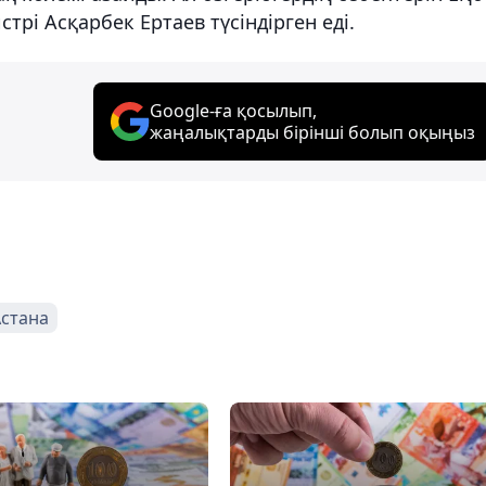
трі Асқарбек Ертаев түсіндірген еді.
Google-ға қосылып,
жаңалықтарды бірінші болып оқыңыз
стана