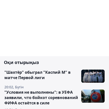
Оқи отырыңыз
"Шахтёр" обыграл "Каспий М" в
матче Первой лиги
20:02, Бүгін
"Условия не выполнены": в УЕФА
заявили, что бойкот соревнований
ФИФА остаётся в силе