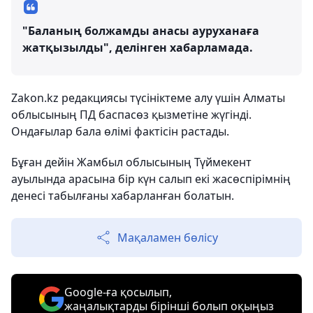
"Баланың болжамды анасы ауруханаға
жатқызылды", делінген хабарламада.
Zakon.kz редакциясы түсініктеме алу үшін Алматы
облысының ПД баспасөз қызметіне жүгінді.
Ондағылар бала өлімі фактісін растады.
Бұған дейін Жамбыл облысының Түймекент
ауылында арасына бір күн салып екі жасөспірімнің
денесі табылғаны хабарланған болатын.
Мақаламен бөлісу
Google-ға қосылып,
жаңалықтарды бірінші болып оқыңыз