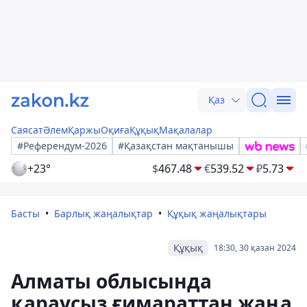
Қаз
Саясат
Әлем
Қаржы
Оқиға
Құқық
Мақалалар
#Референдум-2026
#Қазақстан мақтанышы
+23°
$
467.48
€
539.52
₽
5.73
Басты
Барлық жаңалықтар
Құқық жаңалықтары
Құқық
18:30, 30 қазан 2024
Алматы облысында
қараусыз ғимараттан жаңа