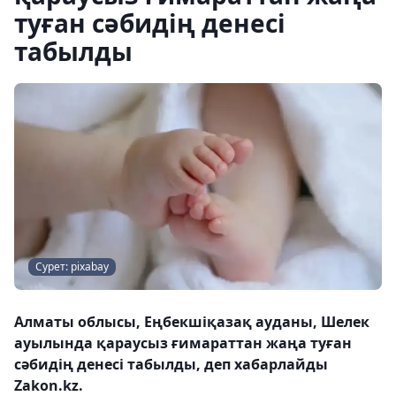
туған сәбидің денесі
табылды
Сурет: pixabay
Алматы облысы, Еңбекшіқазақ ауданы, Шелек
ауылында қараусыз ғимараттан жаңа туған
сәбидің денесі табылды, деп хабарлайды
Zakon.kz.