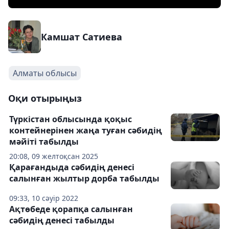
Камшат Сатиева
Алматы облысы
Оқи отырыңыз
Түркістан облысында қоқыс
контейнерінен жаңа туған сәбидің
мәйіті табылды
20:08, 09 желтоқсан 2025
Қарағандыда сәбидің денесі
салынған жылтыр дорба табылды
09:33, 10 сәуір 2022
Ақтөбеде қорапқа салынған
сәбидің денесі табылды