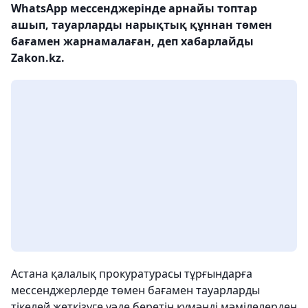
WhatsApp мессенджерінде арнайы топтар
ашып, тауарларды нарықтық құннан төмен
бағамен жарнамалаған, деп хабарлайды
Zakon.kz.
Астана қалалық прокуратурасы тұрғындарға
мессенджерлерде төмен бағамен тауарларды
тікелей жеткізуге уәде беретін күмәнді мәмілелерден