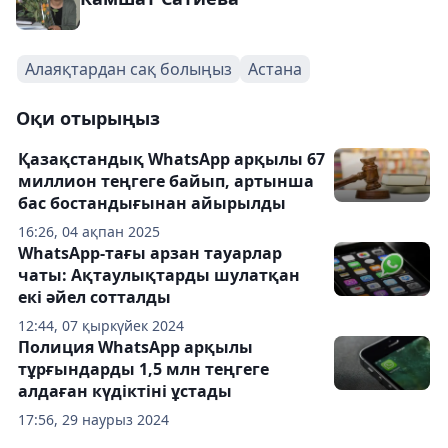
Алаяқтардан сақ болыңыз
Астана
Оқи отырыңыз
Қазақстандық WhatsApp арқылы 67
миллион теңгеге байып, артынша
бас бостандығынан айырылды
16:26, 04 ақпан 2025
WhatsApp-тағы арзан тауарлар
чаты: Ақтаулықтарды шулатқан
екі әйел сотталды
12:44, 07 қыркүйек 2024
Полиция WhatsApp арқылы
тұрғындарды 1,5 млн теңгеге
алдаған күдіктіні ұстады
17:56, 29 наурыз 2024