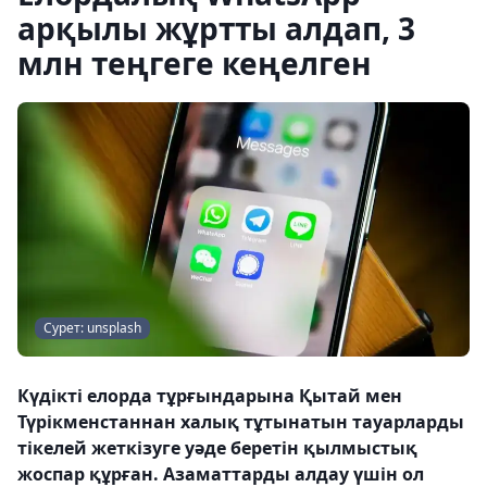
арқылы жұртты алдап, 3
млн теңгеге кеңелген
Сурет: unsplash
Күдікті елорда тұрғындарына Қытай мен
Түрікменстаннан халық тұтынатын тауарларды
тікелей жеткізуге уәде беретін қылмыстық
жоспар құрған. Азаматтарды алдау үшін ол