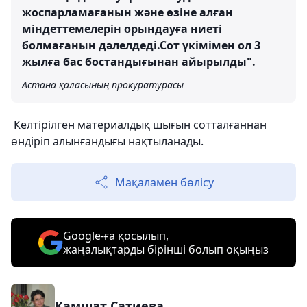
жоспарламағанын және өзіне алған
міндеттемелерін орындауға ниеті
болмағанын дәлелдеді.Сот үкімімен ол 3
жылға бас бостандығынан айырылды".
Астана қаласының прокуратурасы
Келтірілген материалдық шығын сотталғаннан
өндіріп алынғандығы нақтыланады.
Мақаламен бөлісу
Google-ға қосылып,
жаңалықтарды бірінші болып оқыңыз
Камшат Сатиева