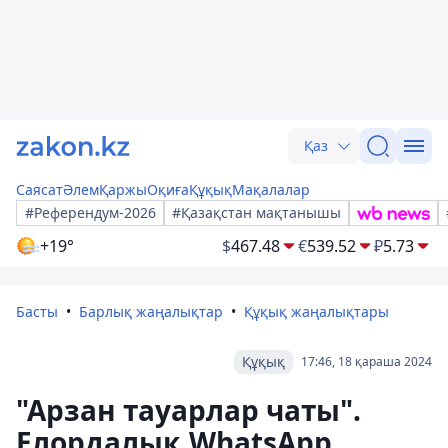
Қаз
Саясат
Әлем
Қаржы
Оқиға
Құқық
Мақалалар
#Референдум-2026
#Қазақстан мақтанышы
+19°
$
467.48
€
539.52
₽
5.73
Басты
Барлық жаңалықтар
Құқық жаңалықтары
Құқық
17:46, 18 қараша 2024
"Арзан тауарлар чаты".
Елордалық WhatsApp