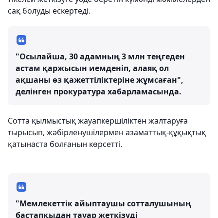
сақ болуды ескертеді.
"Осылайша, 30 адамның 3 млн теңгеден
астам қаржысын иемденіп, алаяқ ол
ақшаны өз қажеттіліктеріне жұмсаған",
делінген прокуратура хабарламасында.
Сотта қылмыстық жауапкершіліктен жалтаруға
тырысып, жәбірленушілермен азаматтық-құқықтық
қатынаста болғанын көрсетті.
"Мемлекеттік айыптаушы сотталушының
бастапқыдан тауар жеткізуді