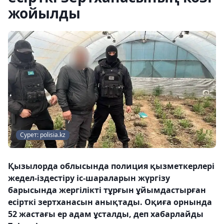
жойылды
Сурет: polisia.kz
Қызылорда облысында полиция қызметкерлері
жедел-іздестіру іс-шараларын жүргізу
барысында жергілікті тұрғын ұйымдастырған
есірткі зертханасын анықтады. Оқиға орнында
52 жастағы ер адам ұсталды, деп хабарлайды