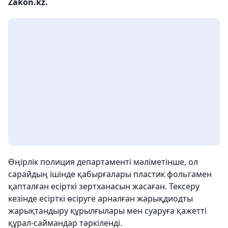
Zakon.kz.
Өңірлік полиция департаменті мәліметінше, ол
сарайдың ішінде қабырғалары пластик фольгамен
қапталған есірткі зертханасын жасаған. Тексеру
кезінде есірткі өсіруге арналған жарықдиодты
жарықтандыру құрылғылары мен суаруға қажетті
құрал-саймандар тәркіленді.