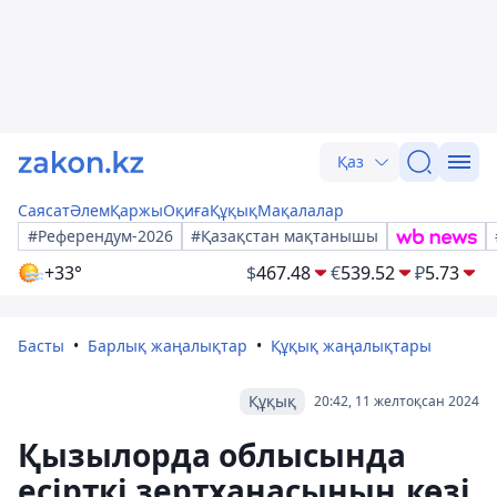
Қаз
Саясат
Әлем
Қаржы
Оқиға
Құқық
Мақалалар
#Референдум-2026
#Қазақстан мақтанышы
+33°
$
467.48
€
539.52
₽
5.73
Басты
Барлық жаңалықтар
Құқық жаңалықтары
Құқық
20:42, 11 желтоқсан 2024
Қызылорда облысында
есірткі зертханасының көзі