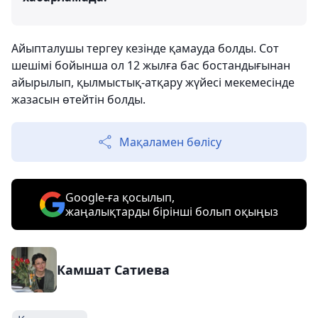
Айыпталушы тергеу кезінде қамауда болды. Сот
шешімі бойынша ол 12 жылға бас бостандығынан
айырылып, қылмыстық-атқару жүйесі мекемесінде
жазасын өтейтін болды.
Мақаламен бөлісу
Google-ға қосылып,
жаңалықтарды бірінші болып оқыңыз
Камшат Сатиева