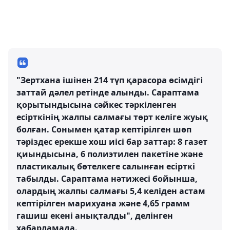
"Зертхана ішінен 214 түп қарасора өсімдігі
заттай дәлел ретінде алынды. Сараптама
қорытындысына сәйкес тәркіленген
есірткінің жалпы салмағы төрт келіге жуық
болған. Сонымен қатар кептірілген шөп
тәріздес ерекше хош иісі бар заттар: 8 газет
қиындысына, 6 полиэтилен пакетіне және
пластикалық бөтелкеге салынған есірткі
табылды. Сараптама нәтижесі бойынша,
олардың жалпы салмағы 5,4 келіден астам
кептірілген марихуана және 4,65 грамм
гашиш екені анықталды", делінген
хабарламада.