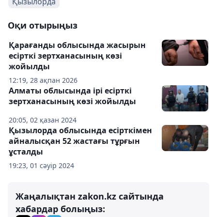
Қызылорда
Оқи отырыңыз
Қарағанды облысында жасырын
есірткі зертханасының көзі
жойылды
12:19, 28 ақпан 2026
Алматы облысында ірі есірткі
зертханасының көзі жойылды
20:05, 02 қазан 2024
Қызылорда облысында есірткімен
айналысқан 52 жастағы тұрғын
ұсталды
19:23, 01 сәуір 2024
Жаңалықтан zakon.kz сайтында
хабардар болыңыз: