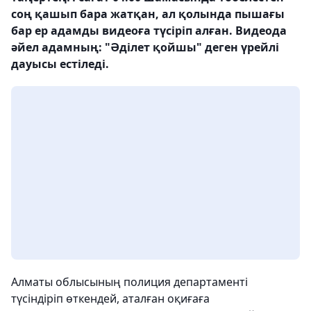
соң қашып бара жатқан, ал қолында пышағы
бар ер адамды видеоға түсіріп алған. Видеода
әйел адамның: "Әділет қойшы" деген үрейлі
дауысы естіледі.
Алматы облысының полиция департаменті
түсіндіріп өткендей, аталған оқиғаға