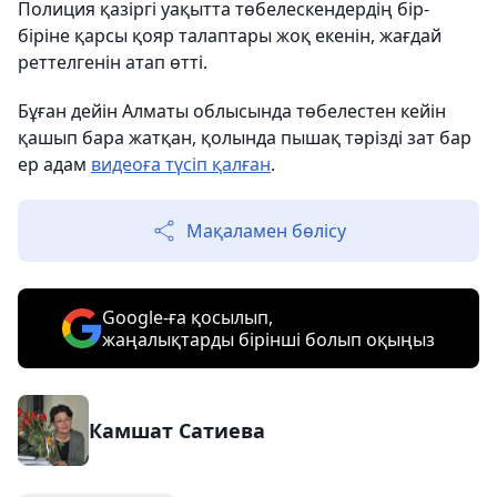
Полиция қазіргі уақытта төбелескендердің бір-
біріне қарсы қояр талаптары жоқ екенін, жағдай
реттелгенін атап өтті.
Бұған дейін Алматы облысында төбелестен кейін
қашып бара жатқан, қолында пышақ тәрізді зат бар
ер адам
видеоға түсіп қалған
.
Мақаламен бөлісу
Google-ға қосылып,
жаңалықтарды бірінші болып оқыңыз
Камшат Сатиева