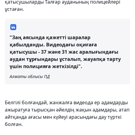
қатысушыларды Талғар ауданының полицейлері
ұстаған.
"Заң аясында қажетті шаралар
қабылданды. Видеодағы оқиғаға
қатысушы - 37 және 31 жас аралығындағы
аудан тұрғындары ұсталып, жауапқа тарту
үшін полицияға жеткізілді".
Алматы облысы ПД
Белгілі болғандай, жанжалға видеода ер адамдарды
ажыратуға тырысқан әйелдің жақын адамдары, атап
айтқанда ағасы мен күйеуі арасындағы дау түрткі
болған.