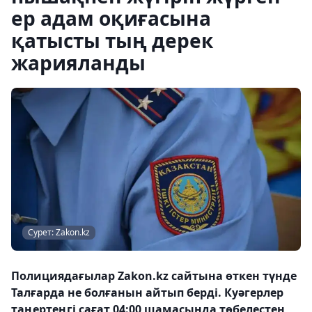
ер адам оқиғасына
қатысты тың дерек
жарияланды
Сурет: Zakon.kz
Полициядағылар Zakon.kz сайтына өткен түнде
Талғарда не болғанын айтып берді. Куәгерлер
таңертеңгі сағат 04:00 шамасында төбелестен