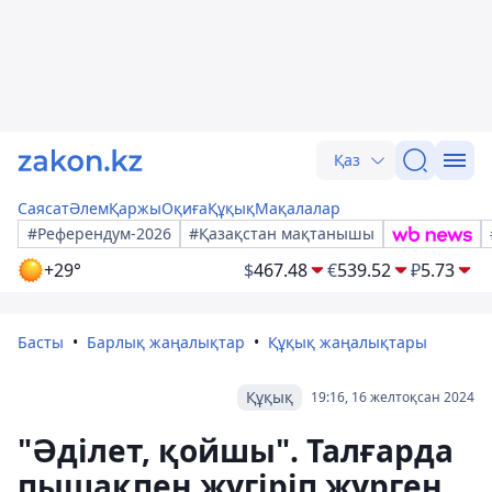
Қаз
Саясат
Әлем
Қаржы
Оқиға
Құқық
Мақалалар
#Референдум-2026
#Қазақстан мақтанышы
+29°
$
467.48
€
539.52
₽
5.73
Басты
Барлық жаңалықтар
Құқық жаңалықтары
Құқық
19:16, 16 желтоқсан 2024
"Әділет, қойшы". Талғарда
пышақпен жүгіріп жүрген