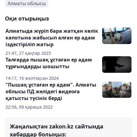
Алматы облысы
Оқи отырыңыз
Алматыда жүріп бара жатқан көлік
капотына жабысып алған ер адам
іздестіріліп жатыр
21:47, 27 қаңтар 2025
Талғарда пышақ ұстаған ер адам
тұрғындарды шошытты
14:17, 16 желтоқсан 2024
"Пышақ ұстаған ер адам". Алматы
облысы ПД желідегі видеоға
қатысты түсінік берді
22:56, 09 қараша 2022
Жаңалықтан zakon.kz сайтында
хабардар болыңыз: